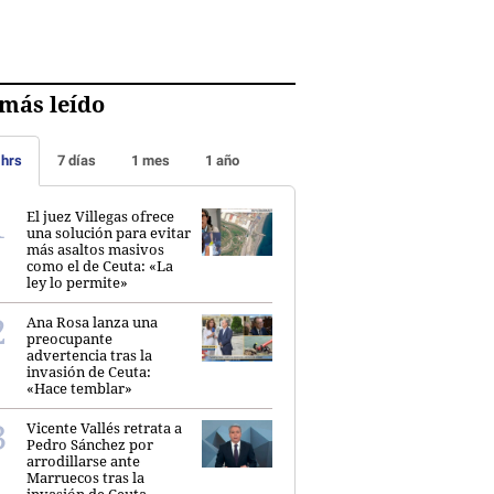
más leído
 hrs
7 días
1 mes
1 año
El juez Villegas ofrece
una solución para evitar
más asaltos masivos
como el de Ceuta: «La
ley lo permite»
Ana Rosa lanza una
preocupante
advertencia tras la
invasión de Ceuta:
«Hace temblar»
Vicente Vallés retrata a
Pedro Sánchez por
arrodillarse ante
Marruecos tras la