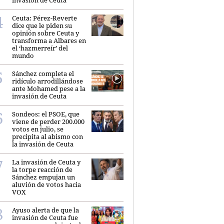
invasión de Ceuta
Ceuta: Pérez-Reverte
dice que le piden su
opinión sobre Ceuta y
transforma a Albares en
el ‘hazmerreír’ del
mundo
Sánchez completa el
ridículo arrodillándose
ante Mohamed pese a la
invasión de Ceuta
Sondeos: el PSOE, que
viene de perder 200.000
votos en julio, se
precipita al abismo con
la invasión de Ceuta
La invasión de Ceuta y
la torpe reacción de
Sánchez empujan un
aluvión de votos hacia
VOX
Ayuso alerta de que la
invasión de Ceuta fue