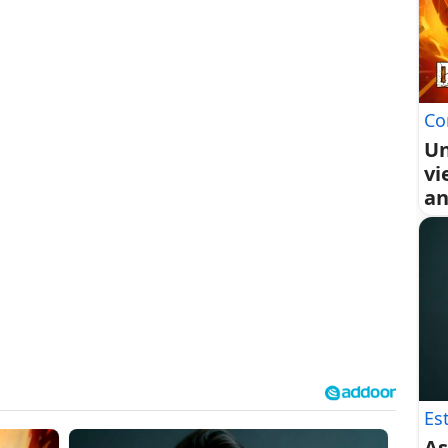
Co
Un
vi
an
Es
As