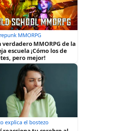
repunk MMORPG
 verdadero MMORPG de la
eja escuela ¡Cómo los de
tes, pero mejor!
to explica el bostezo
í reacciona tu cerebro al