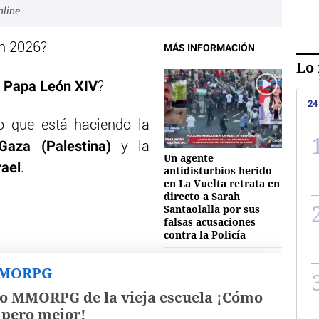
nline
en 2026?
MÁS INFORMACIÓN
Lo 
Papa León XIV
l
?
24
o que está haciendo la
Gaza (Palestina)
y la
Un agente
rael
.
antidisturbios herido
en La Vuelta retrata en
directo a Sarah
Santaolalla por sus
falsas acusaciones
contra la Policía
MMORPG
o MMORPG de la vieja escuela ¡Cómo
, pero mejor!