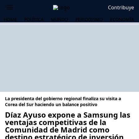
Contribuye
HOME
POLÍTICA
MUNDO
PERIODISMO
ECONOMÍA
La presidenta del gobierno regional finaliza su visita a
Corea del Sur haciendo un balance positivo
Díaz Ayuso expone a Samsung las
ventajas competitivas de la
OS
Comunidad de Madrid como
destino estratégico de inversión