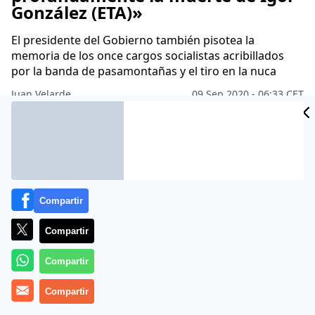
González (ETA)»
El presidente del Gobierno también pisotea la
memoria de los once cargos socialistas acribillados
por la banda de pasamontañas y el tiro en la nuca
Juan Velarde
09 Sep 2020 - 06:33 CET
Archivado en:
AUTONOMÍAS
GOBIERNO
JUSTICIA
PARLAMENTO
Compartir
Compartir
Compartir
Compartir