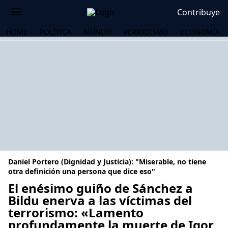
Contribuye
HOME
POLÍTICA
MUNDO
PERIODISMO
ECONOMÍA
Daniel Portero (Dignidad y Justicia): "Miserable, no tiene
otra definición una persona que dice eso"
El enésimo guiño de Sánchez a
Bildu enerva a las víctimas del
OS
terrorismo: «Lamento
profundamente la muerte de Igor