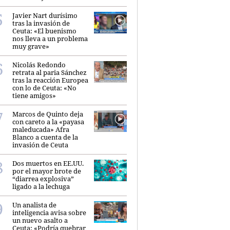
Javier Nart durísimo
tras la invasión de
Ceuta: «El buenismo
nos lleva a un problema
muy grave»
Nicolás Redondo
retrata al paria Sánchez
tras la reacción Europea
con lo de Ceuta: «No
tiene amigos»
Marcos de Quinto deja
con careto a la «payasa
maleducada» Afra
Blanco a cuenta de la
invasión de Ceuta
Dos muertos en EE.UU.
por el mayor brote de
“diarrea explosiva”
ligado a la lechuga
Un analista de
inteligencia avisa sobre
un nuevo asalto a
Ceuta: «Podría quebrar