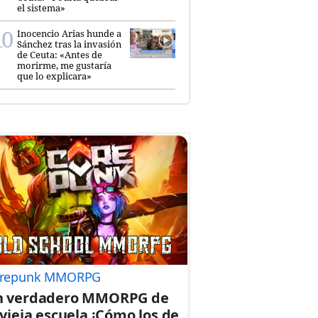
el sistema»
Inocencio Arias hunde a
Sánchez tras la invasión
de Ceuta: «Antes de
morirme, me gustaría
que lo explicara»
repunk MMORPG
n verdadero MMORPG de
 vieja escuela ¡Cómo los de