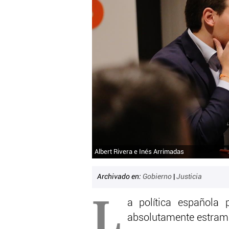
Albert Rivera e Inés Arrimadas
Archivado en:
Gobierno
|
Justicia
L
a política español
absolutamente estram