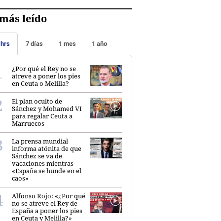
más leído
 hrs
7 días
1 mes
1 año
¿Por qué el Rey no se
atreve a poner los pies
en Ceuta o Melilla?
El plan oculto de
Sánchez y Mohamed VI
para regalar Ceuta a
Marruecos
La prensa mundial
informa atónita de que
Sánchez se va de
vacaciones mientras
«España se hunde en el
caos»
Alfonso Rojo: «¿Por qué
no se atreve el Rey de
España a poner los pies
en Ceuta y Melilla?»