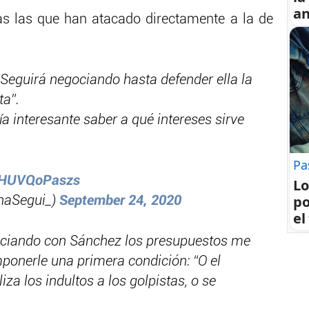
an
s las que han atacado directamente a la de
“Seguirá negociando hasta defender ella la
ta”.
ría interesante saber a qué intereses sirve
Pa
o/HUVQoPaszs
Lo
po
inaSegui_)
September 24, 2020
el
ciando con Sánchez los presupuestos me
mponerle una primera condición: “O el
za los indultos a los golpistas, o se