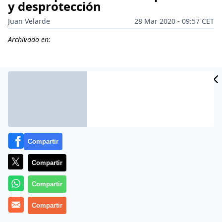
y desprotección
Juan Velarde
28 Mar 2020 - 09:57 CET
Archivado en:
Compartir
Compartir
Compartir
Ni una más. La
Benemérita
ha dado un sonoro
Compartir
puñetazo sobre la mesa y va a exigirle cuentas al
ministro del Interior,
Fernando Grande-Marlaska
.