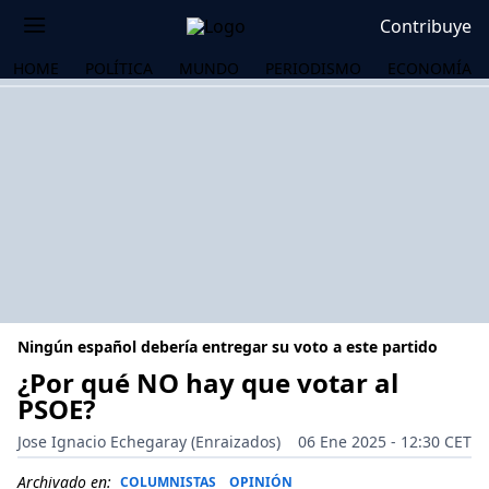
Contribuye
HOME
POLÍTICA
MUNDO
PERIODISMO
ECONOMÍA
Ningún español debería entregar su voto a este partido
¿Por qué NO hay que votar al
PSOE?
OS
Jose Ignacio Echegaray (Enraizados)
06 Ene 2025 - 12:30 CET
Archivado en:
COLUMNISTAS
OPINIÓN