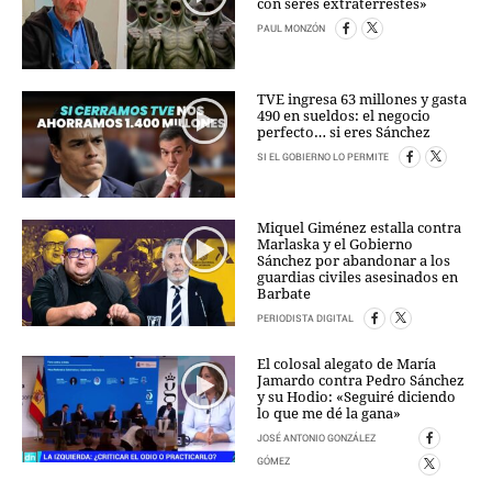
con seres extraterrestes»
PAUL MONZÓN
TVE ingresa 63 millones y gasta
490 en sueldos: el negocio
perfecto… si eres Sánchez
SI EL GOBIERNO LO PERMITE
Miquel Giménez estalla contra
Marlaska y el Gobierno
Sánchez por abandonar a los
guardias civiles asesinados en
Barbate
PERIODISTA DIGITAL
El colosal alegato de María
Jamardo contra Pedro Sánchez
y su Hodio: «Seguiré diciendo
lo que me dé la gana»
JOSÉ ANTONIO GONZÁLEZ
GÓMEZ