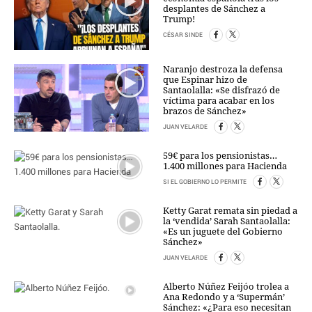
desplantes de Sánchez a
Trump!
CÉSAR SINDE
Naranjo destroza la defensa
que Espinar hizo de
Santaolalla: «Se disfrazó de
víctima para acabar en los
brazos de Sánchez»
JUAN VELARDE
59€ para los pensionistas…
1.400 millones para Hacienda
SI EL GOBIERNO LO PERMITE
Ketty Garat remata sin piedad a
la ‘vendida’ Sarah Santaolalla:
«Es un juguete del Gobierno
Sánchez»
JUAN VELARDE
Alberto Núñez Feijóo trolea a
Ana Redondo y a ‘Supermán’
Sánchez: «¿Para eso necesitan