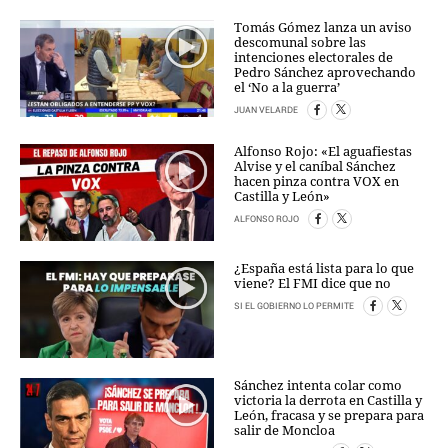
Tomás Gómez lanza un aviso
descomunal sobre las
intenciones electorales de
Pedro Sánchez aprovechando
el ‘No a la guerra’
JUAN VELARDE
Alfonso Rojo: «El aguafiestas
Alvise y el caníbal Sánchez
hacen pinza contra VOX en
Castilla y León»
ALFONSO ROJO
¿España está lista para lo que
viene? El FMI dice que no
SI EL GOBIERNO LO PERMITE
Sánchez intenta colar como
victoria la derrota en Castilla y
León, fracasa y se prepara para
salir de Moncloa