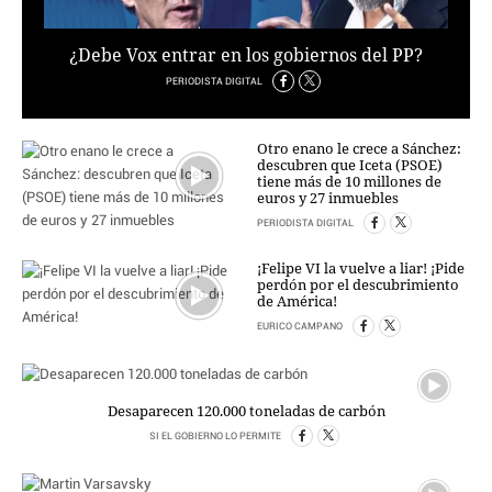
PERSONAJES
ORGANISMOS
¿Debe Vox entrar en los gobiernos del PP?
LUGARES
PERIODISTA DIGITAL
AUTORES
HEMEROTECA
Otro enano le crece a Sánchez:
descubren que Iceta (PSOE)
SERVICIOS
tiene más de 10 millones de
euros y 27 inmuebles
OFERTAS
PERIODISTA DIGITAL
CLUB PD
ENLACES
¡Felipe VI la vuelve a liar! ¡Pide
perdón por el descubrimiento
MEDIOS
de América!
MÁS SERVICIOS
EURICO CAMPANO
EDICIONES
AMÉRICA
Desaparecen 120.000 toneladas de carbón
ESPAÑA
SI EL GOBIERNO LO PERMITE