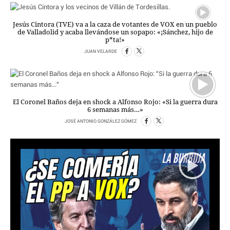
CRIMEN Y CASTIGO
Jesús Cintora (TVE) va a la caza de votantes de VOX en un pueblo
MOTOR
de Valladolid y acaba llevándose un sopapo: «¡Sánchez, hijo de
p*ta!»
RELIGION
TRAVELLERS
JUAN VELARDE
EXPERTOS
GASTRONOMÍA
SALUD
El Coronel Baños deja en shock a Alfonso Rojo: «Si la guerra dura
ESCAPARATE
6 semanas más…»
24X7
JOSÉ ANTONIO GONZÁLEZ GÓMEZ
LA RETAGUARDIA
LA BURBUJA
DIRECTORIOS
LO ÚLTIMO
BLOGS
VÍDEOS
TEMAS