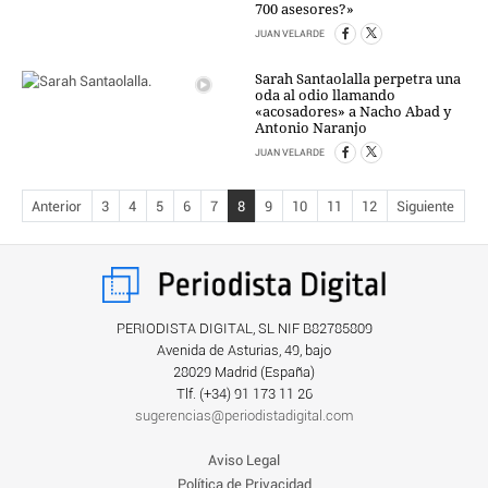
700 asesores?»
JUAN VELARDE
Sarah Santaolalla perpetra una
oda al odio llamando
«acosadores» a Nacho Abad y
Antonio Naranjo
JUAN VELARDE
Anterior
3
4
5
6
7
8
9
10
11
12
Siguiente
PERIODISTA DIGITAL, SL NIF B82785809
Avenida de Asturias, 49, bajo
28029 Madrid (España)
Tlf. (+34) ‎91 173 11 26
sugerencias@periodistadigital.com
Aviso Legal
Política de Privacidad