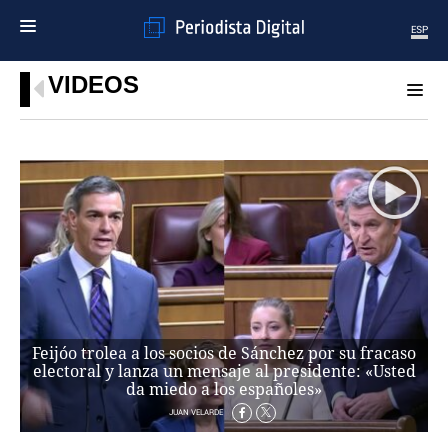
ESP
VIDEOS
MENÚ
SECCIONES
POLÍTICA
MUNDO
PERIODISMO
ECONOMÍA
DEPORTES
CIENCIA
TECNOLOGÍA
CULTURA
Feijóo trolea a los socios de Sánchez por su fracaso
TELEVISIÓN
electoral y lanza un mensaje al presidente: «Usted
GENTE
da miedo a los españoles»
MAGAZINE
JUAN VELARDE
OTRAS WEBS