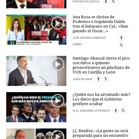
PERIODISTA DIGITAL
Ana Rosa se chotea de
Podemos e Izquierda Unida
tras el batacazo en CyL: «Han
ganado el Óscar…»
JOSÉ ANTONIO GONZÁLEZ
GÓMEZ
Santiago Abascal cierra el pico
con datos a quienes
pronosticaron un pinchazo de
VOX en Castilla y León
JUAN VELARDE
¿Quién nos ha arruinado más?
Los datos que el Gobierno
prefiere ocultar
SI EL GOBIERNO LO PERMITE
J.J. Benitez: «La gente no está
preparada para un encuentro