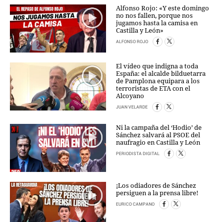
Alfonso Rojo: «Y este domingo
no nos fallen, porque nos
jugamos hasta la camisa en
Castilla y León»
ALFONSO ROJO
El vídeo que indigna a toda
España: el alcalde bilduetarra
de Pamplona equipara a los
terroristas de ETA con el
Alcoyano
JUAN VELARDE
Ni la campaña del ‘Hodio’ de
Sánchez salvará al PSOE del
naufragio en Castilla y León
PERIODISTA DIGITAL
¡Los odiadores de Sánchez
persiguen a la prensa libre!
EURICO CAMPANO