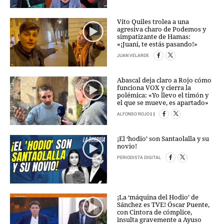
Vito Quiles trolea a una
agresiva charo de Podemos y
simpatizante de Hamas:
«¡Juani, te estás pasando!»
JUAN VELARDE
Abascal deja claro a Rojo cómo
funciona VOX y cierra la
polémica: «Yo llevo el timón y
el que se mueve, es apartado»
ALFONSO ROJO
|
|
¡El ‘hodio’ son Santaolalla y su
novio!
PERIODISTA DIGITAL
¡La ‘máquina del Hodio’ de
Sánchez es TVE! Óscar Puente,
con Cintora de cómplice,
insulta gravemente a Ayuso