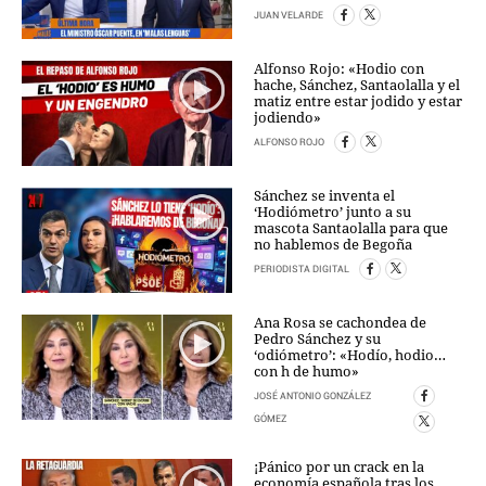
JUAN VELARDE
Alfonso Rojo: «Hodio con
hache, Sánchez, Santaolalla y el
matiz entre estar jodido y estar
jodiendo»
ALFONSO ROJO
Sánchez se inventa el
‘Hodiómetro’ junto a su
mascota Santaolalla para que
no hablemos de Begoña
PERIODISTA DIGITAL
Ana Rosa se cachondea de
Pedro Sánchez y su
‘odiómetro’: «Hodío, hodio…
con h de humo»
JOSÉ ANTONIO GONZÁLEZ
GÓMEZ
¡Pánico por un crack en la
economía española tras los