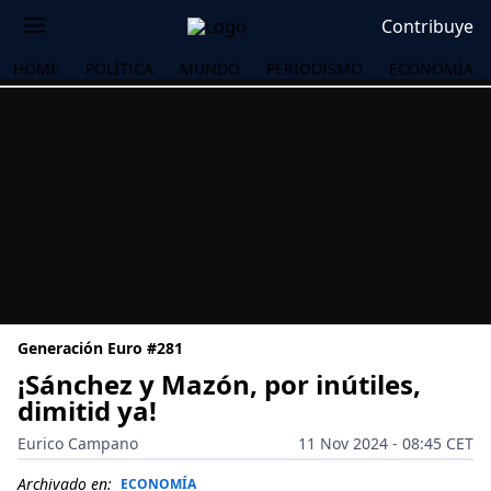
Contribuye
HOME
POLÍTICA
MUNDO
PERIODISMO
ECONOMÍA
Generación Euro #281
¡Sánchez y Mazón, por inútiles,
dimitid ya!
OS
Eurico Campano
11 Nov 2024 - 08:45 CET
Archivado en:
ECONOMÍA