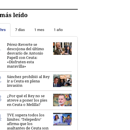
más leído
 hrs
7 días
1 mes
1 año
Pérez-Reverte se
descojona del último
desvarío de Antonio
Papell con Ceuta:
«Disfruten esta
maravilla»
Sánchez prohibió al Rey
ir a Ceuta en plena
invasión
¿Por qué el Rey no se
atreve a poner los pies
en Ceuta o Melilla?
TVE supera todos los
límites: ‘Telepedro’
afirma que los
asaltantes de Ceuta son