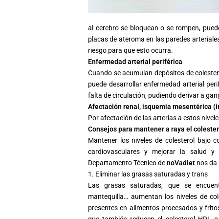
al cerebro se bloquean o se rompen, puede
placas de ateroma en las paredes arteriales
riesgo para que esto ocurra.
Enfermedad arterial periférica
Cuando se acumulan depósitos de
colester
puede desarrollar enfermedad arterial peri
falta de circulación, pudiendo derivar a gan
Afectación renal, isquemia mesentérica (in
Por afectación de las arterias a estos nivele
Consejos para mantener a raya el
colester
Mantener los niveles de
colesterol
bajo co
cardiovasculares y mejorar la salud y
Departamento Técnico de
noVadiet
nos da 
1. Eliminar las grasas saturadas y trans
Las grasas saturadas, que se encuen
mantequilla… aumentan los niveles de
col
presentes en alimentos procesados y frit
que también reducen el
colesterol
HDL 