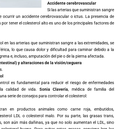
Accidente cerebrovascular
Si las arterias que suministran sangre
 ocurrir un accidente cerebrovascular o ictus. La presencia de
 por tener el
colesterol
alto es uno de los principales factores de
ol
en las arterias que suministran sangre a las extremidades, se
férica, lo que causa dolor y dificultad para caminar debido a la
grena e, incluso, amputación del pie o de la pierna afectada.
testinal) y alteraciones de la visión/ceguera
s.
ol
ntrol es fundamental para reducir el riesgo de enfermedades
 la calidad de vida.
Sonia Clavería
, médica de familia del
una serie de consejos para controlar el
colesterol
:
tran en productos animales como carne roja, embutidos,
esterol
LDL o
colesterol
malo. Por su parte, las grasas trans,
os, son aún más dañinas, ya que no solo aumentan el LDL, sino
o
colesterol
bueno. Para evitar estas grasas, conviene leer las