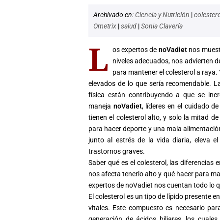
Archivado en:
Ciencia y Nutrición
|
colester
Ometrix
|
salud
|
Sonia Clavería
L
os expertos de
noVadiet
nos muestr
niveles adecuados, nos advierten d
para mantener el
colesterol
a raya. 
elevados de lo que sería recomendable. La
física están contribuyendo a que se in
maneja
noVadiet
, líderes en el cuidado d
tienen el
colesterol
alto, y solo la mitad de
para hacer deporte y una mala alimentación
junto al estrés de la vida diaria, eleva 
trastornos graves.
Saber qué es el
colesterol
, las diferencias
nos afecta tenerlo alto y qué hacer para ma
expertos de noVadiet nos cuentan todo lo 
El
colesterol
es un tipo de lípido presente e
vitales. Este compuesto es necesario par
generación de ácidos biliares, los cuale