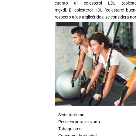
cuanto al
colesterol
LDL (
coleste
mg/dl. El
colesterol
HDL (
colesterol
bueno
respecto a los triglicéridos, se considera no
– Sedentarismo.
– Peso corporal elevado.
– Tabaquismo.
– Consumo de alcohol.