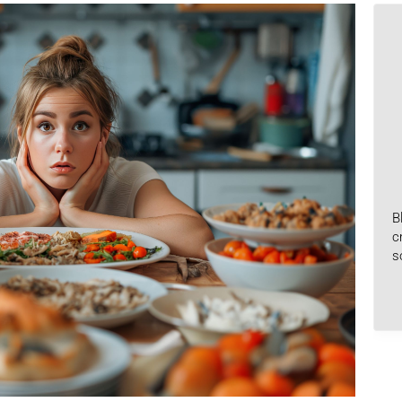
B
c
s