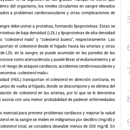
ento del organismo, los niveles circulantes en sangre elevados
iados a problemas cardiovasculares y otras complicaciones de
angre debe unirse a proteínas, formando lipoproteínas. Éstas se
oproteínas de baja densidad (LDL) y lipoproteínas de alta densidad
o “
colesterol
malo” y “
colesterol
bueno”, respectivamente. Las
nsportan el
colesterol
desde el hígado hasta las arterias y otras
de LDL en la sangre, se puede acumular en las paredes de las
conoce como aterosclerosis y puede llevar al endurecimiento y al
 el riesgo de ataques cardíacos, accidentes cerebrovasculares y
 denomina «
colesterol
malo».
ensidad (HDL) transportan el
colesterol
en dirección contraria, es
l cuerpo de vuelta al hígado, donde se descompone y se elimina del
ulación de
colesterol
en las arterias, por lo que se le denomina
se asocia con una menor probabilidad de padecer enfermedades
s esencial para prevenir problemas cardíacos y mejorar la salud
sterol
en la sangre se miden en miligramos por decilitro (mg/dl) y
colesterol
total, se considera deseable menos de 200 mg/dl. En