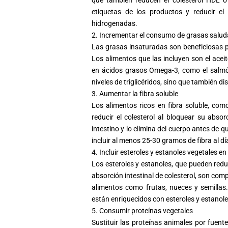
etiquetas de los productos y reducir el
hidrogenadas.
2. Incrementar el consumo de grasas salud
Las grasas insaturadas son beneficiosas p
Los alimentos que las incluyen son el aceit
en ácidos grasos Omega-3, como el salmón
niveles de triglicéridos, sino que también d
3. Aumentar la fibra soluble
Los alimentos ricos en fibra soluble, com
reducir el
colesterol
al bloquear su absorci
intestino y lo elimina del cuerpo antes de 
incluir al menos 25-30 gramos de fibra al dí
4. Incluir esteroles y estanoles vegetales e
Los esteroles y estanoles, que pueden reduc
absorción intestinal de
colesterol
, son com
alimentos como frutas, nueces y semillas
están enriquecidos con esteroles y estanole
5. Consumir proteínas vegetales
Sustituir las proteínas animales por fuent