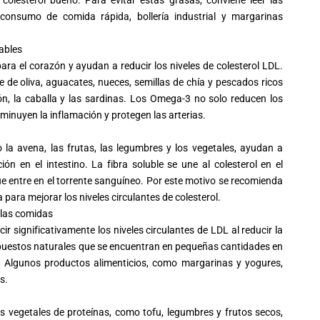
 consumo de comida rápida, bollería industrial y margarinas
ables
ara el corazón y ayudan a reducir los niveles de
colesterol
LDL.
e de oliva, aguacates, nueces, semillas de chía y pescados ricos
, la caballa y las sardinas. Los Omega-3 no solo reducen los
isminuyen la inflamación y protegen las arterias.
o la avena, las frutas, las legumbres y los vegetales, ayudan a
ón en el intestino. La fibra soluble se une al
colesterol
en el
que entre en el torrente sanguíneo. Por este motivo se recomienda
a para mejorar los niveles circulantes de
colesterol
.
n las comidas
ir significativamente los niveles circulantes de LDL al reducir la
puestos naturales que se encuentran en pequeñas cantidades en
. Algunos productos alimenticios, como margarinas y yogures,
s.
es vegetales de proteínas, como tofu, legumbres y frutos secos,