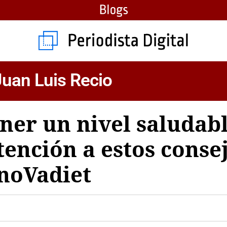
 Juan Luis Recio
er un nivel saludabl
tención a estos consej
 noVadiet