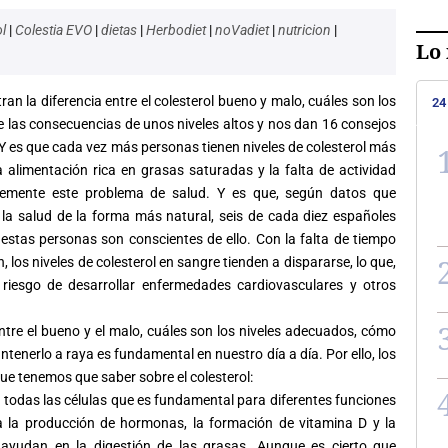
ol
|
Colestia EVO
|
dietas
|
Herbodiet
|
noVadiet
|
nutricion
|
Lo 
an la diferencia entre el
colesterol
bueno y malo, cuáles son los
24
e las consecuencias de unos niveles altos y nos dan 16 consejos
Y es que cada vez más personas tienen niveles de
colesterol
más
 alimentación rica en grasas saturadas y la falta de actividad
cremente este problema de salud. Y es que, según datos que
e la salud de la forma más natural, seis de cada diez españoles
 estas personas son conscientes de ello. Con la falta de tiempo
, los niveles de
colesterol
en sangre tienden a dispararse, lo que,
el riesgo de desarrollar enfermedades cardiovasculares y otros
 entre el bueno y el malo, cuáles son los niveles adecuados, cómo
ntenerlo a raya es fundamental en nuestro día a día. Por ello, los
que tenemos que saber sobre el
colesterol
:
n todas las células que es fundamental para diferentes funciones
a la producción de hormonas, la formación de vitamina D y la
s ayudan en la digestión de las grasas. Aunque es cierto que