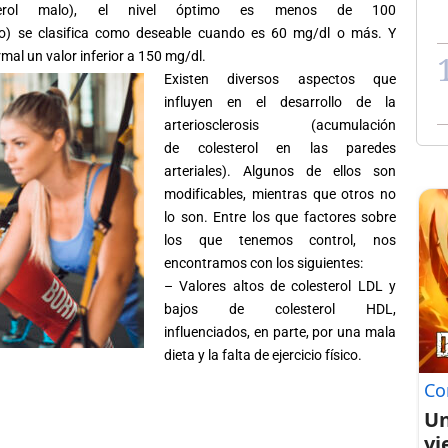
rol
malo), el nivel óptimo es menos de 100
) se clasifica como deseable cuando es 60 mg/dl o más. Y
rmal un valor inferior a 150 mg/dl.
Existen diversos aspectos que
influyen en el desarrollo de la
arteriosclerosis (acumulación
de
colesterol
en las paredes
arteriales). Algunos de ellos son
modificables, mientras que otros no
lo son. Entre los que factores sobre
los que tenemos control, nos
encontramos con los siguientes:
– Valores altos de
colesterol
LDL y
bajos de
colesterol
HDL,
influenciados, en parte, por una mala
dieta y la falta de ejercicio físico.
Co
Un
vi