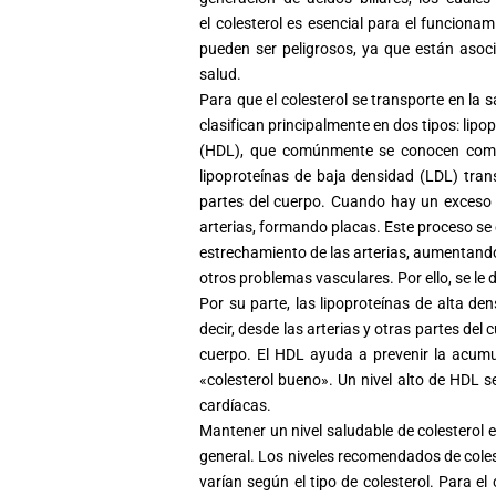
el
colesterol
es esencial para el funcionami
pueden ser peligrosos, ya que están asoc
salud.
Para que el
colesterol
se transporte en la s
clasifican principalmente en dos tipos: lip
(HDL), que comúnmente se conocen com
lipoproteínas de baja densidad (LDL) tra
partes del cuerpo. Cuando hay un exceso 
arterias, formando placas. Este proceso se 
estrechamiento de las arterias, aumentando
otros problemas vasculares. Por ello, se le
Por su parte, las lipoproteínas de alta d
decir, desde las arterias y otras partes de
cuerpo. El HDL ayuda a prevenir la acum
«
colesterol
bueno». Un nivel alto de HDL 
cardíacas.
Mantener un nivel saludable de
colesterol
e
general. Los niveles recomendados de
cole
varían según el tipo de
colesterol
. Para el