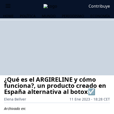
Contribuye
HOME
POLÍTICA
MUNDO
PERIODISMO
ECONOMÍA
¿Qué es el ARGIRELINE y cómo
funciona?, un producto creado en
España alternativa al botox☑️
Elena Bellver
11 Ene 2023 - 18:28 CET
OS
Archivado en: