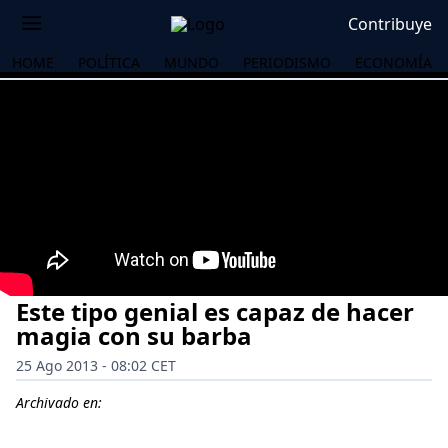
Contribuye
HOME
POLÍTICA
MUNDO
PERIODISMO
ECONOMÍA
Este tipo genial es capaz de hacer
magia con su barba
25 Ago 2013 - 08:02 CET
OS
Archivado en: