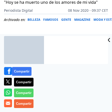
"Hoy se ha muerto uno de los amores de mi vida"
Periodista Digital
08 Nov 2020 - 09:37 CET
Archivado en:
BELLEZA
FAMOSOS
GENTE
MAGAZINE
MODA Y EST
Compartir
Compartir
Compartir
¡
‘Perro Jota’
ha muerto!
Compartir
La diseñadora de moda
Agatha Ruiz de la Prada
está