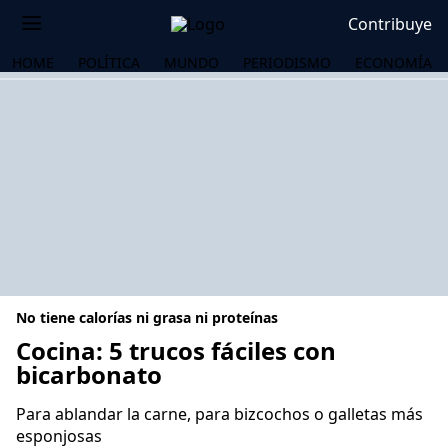
Contribuye
HOME
POLÍTICA
MUNDO
PERIODISMO
ECONOMÍA
No tiene calorías ni grasa ni proteínas
Cocina: 5 trucos fáciles con
bicarbonato
OS
Para ablandar la carne, para bizcochos o galletas más
esponjosas