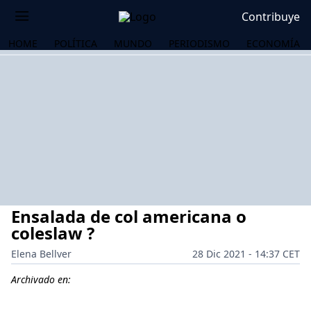
Contribuye
HOME
POLÍTICA
MUNDO
PERIODISMO
ECONOMÍA
Ensalada de col americana o
coleslaw ?
Elena Bellver
28 Dic 2021 - 14:37 CET
OS
Archivado en: