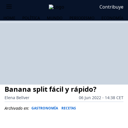
Contribuye
HOME
POLÍTICA
MUNDO
PERIODISMO
ECONOMÍA
Banana split fácil y rápido?
Elena Bellver
06 Jun 2022 - 14:38 CET
Archivado en:
GASTRONOMÍA
RECETAS
OS