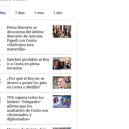
 hrs
7 días
1 mes
1 año
Pérez-Reverte se
descojona del último
desvarío de Antonio
Papell con Ceuta:
«Disfruten esta
maravilla»
Sánchez prohibió al Rey
ir a Ceuta en plena
invasión
¿Por qué el Rey no se
atreve a poner los pies
en Ceuta o Melilla?
TVE supera todos los
límites: ‘Telepedro’
afirma que los
asaltantes de Ceuta son
«licenciados y
diplomados»