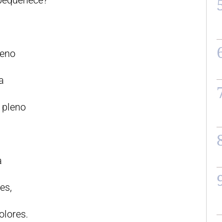
mpequeñece?
jeno
a
 pleno
a
es,
olores.