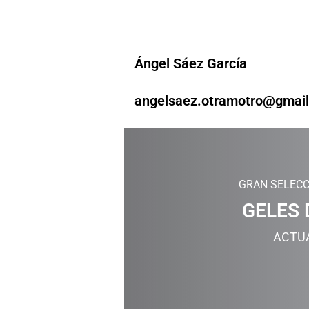
Ángel Sáez García
angelsaez.otramotro@gmai
GRAN SELECC
GELES 
ACTU