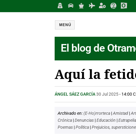
MENÚ
El blog de Otram
Aquí la feti
ÁNGEL SÁEZ GARCÍA
30 Jul 2025
- 14:00 
Archivado en:
(E-Ho)rrorteca
|
Amistad
|
Ar
Crónica
|
Denuncias
|
Educación
|
Eutrapeli
Poemas
|
Política
|
Prejuicios, supersticion