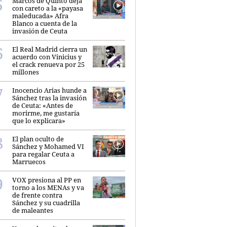
Marcos de Quinto deja
con careto a la «payasa
maleducada» Afra
Blanco a cuenta de la
invasión de Ceuta
El Real Madrid cierra un
acuerdo con Vinicius y
el crack renueva por 25
millones
Inocencio Arias hunde a
Sánchez tras la invasión
de Ceuta: «Antes de
morirme, me gustaría
que lo explicara»
El plan oculto de
Sánchez y Mohamed VI
para regalar Ceuta a
Marruecos
VOX presiona al PP en
torno a los MENAs y va
de frente contra
Sánchez y su cuadrilla
de maleantes