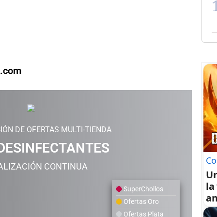
l.com
IÓN DE OFERTAS MULTI-TIENDA
DESINFECTANTES
Co
ALIZACIÓN CONTINUA
U
la
SuperChollos
an
Ofertas Oro
Ofertas Plata