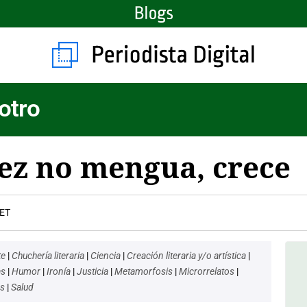
otro
dez no mengua, crece
CET
te
|
Chuchería literaria
|
Ciencia
|
Creación literaria y/o artística
|
as
|
Humor
|
Ironía
|
Justicia
|
Metamorfosis
|
Microrrelatos
|
es
|
Salud