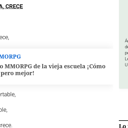
A, CRECE
ece,
Á
d
p
MMORPG
L
o MMORPG de la vieja escuela ¡Cómo
U
, pero mejor!
table,
ble,
rece.
Lo 