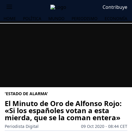
Contribuye
HOME
POLÍTICA
MUNDO
PERIODISMO
ECONOMÍA
'ESTADO DE ALARMA'
El Minuto de Oro de Alfonso Rojo:
«Si los españoles votan a esta
mierda, que se la coman entera»
OS
Periodista Digital
09 Oct 2020 - 08:44 CET