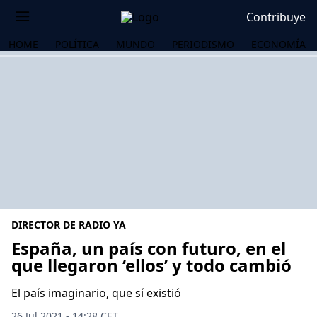
Contribuye
HOME
POLÍTICA
MUNDO
PERIODISMO
ECONOMÍA
DIRECTOR DE RADIO YA
España, un país con futuro, en el
que llegaron ‘ellos’ y todo cambió
OS
El país imaginario, que sí existió
26 Jul 2021 - 14:28 CET