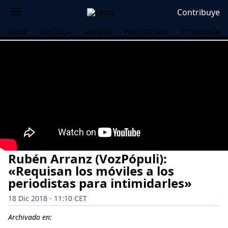
Contribuye
HOME
POLÍTICA
MUNDO
PERIODISMO
ECONOMÍA
Rubén Arranz (VozPópuli):
«Requisan los móviles a los
periodistas para intimidarles»
18 Dic 2018 - 11:10 CET
OS
Archivado en: