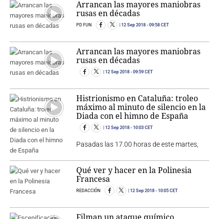
Arrancan las mayores maniobras
rusas en décadas
PD FUN
12 Sep 2018
- 09:58 CET
Arrancan las mayores maniobras
rusas en décadas
12 Sep 2018
- 09:59 CET
Histrionismo en Cataluña: troleo
máximo al minuto de silencio en la
Diada con el himno de España
12 Sep 2018
- 10:03 CET
Pasadas las 17.00 horas de este martes,
Qué ver y hacer en la Polinesia
Francesa
REDACCIÓN
12 Sep 2018
- 10:05 CET
Filman un ataque químico