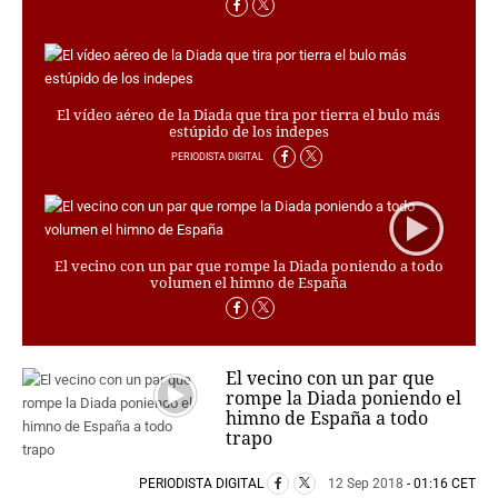
PERSONAJES
ORGANISMOS
LUGARES
AUTORES
El vídeo aéreo de la Diada que tira por tierra el bulo más
HEMEROTECA
estúpido de los indepes
PERIODISTA DIGITAL
SERVICIOS
OFERTAS
CLUB PD
ENLACES
El vecino con un par que rompe la Diada poniendo a todo
volumen el himno de España
MEDIOS
MÁS SERVICIOS
EDICIONES
El vecino con un par que
rompe la Diada poniendo el
AMÉRICA
himno de España a todo
ESPAÑA
trapo
PERIODISTA DIGITAL
12 Sep 2018
- 01:16 CET