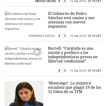
MEDIOS ONLINE
12 Sep 2018
- 07:18 CET
El Gobierno de Pedro
Sánchez está canino y nos
amenaza con nuevos
impuestos
PERIODISTA DIGITAL
12 Sep 2018
- 07:19 CET
Borrell: “Cataluña es una
nación y prefiero a los
independentistas presos en
libertad condicional”
12 Sep 2018
- 07:19 CET
‘Montongo’: La ministra
socialista que plagió 19 de los
52 folios de su TFM