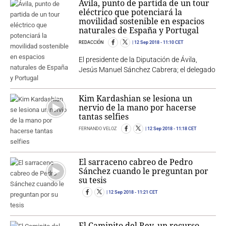
Ávila, punto de partida de un tour
eléctrico que potenciará la
movilidad sostenible en espacios
naturales de España y Portugal
REDACCIÓN
12 Sep 2018
- 11:10 CET
El presidente de la Diputación de Ávila,
Jesús Manuel Sánchez Cabrera; el delegado
Kim Kardashian se lesiona un
nervio de la mano por hacerse
tantas selfies
FERNANDO VELOZ
12 Sep 2018
- 11:18 CET
El sarraceno cabreo de Pedro
Sánchez cuando le preguntan por
su tesis
12 Sep 2018
- 11:21 CET
El Caminito del Rey, un recurso