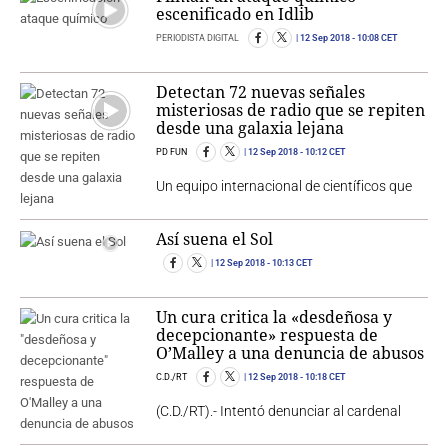
escenificado en Idlib
PERIODISTA DIGITAL
12 Sep 2018
- 10:08 CET
Detectan 72 nuevas señales
misteriosas de radio que se repiten
desde una galaxia lejana
PD FUN
12 Sep 2018
- 10:12 CET
Un equipo internacional de científicos que
Así suena el Sol
12 Sep 2018
- 10:13 CET
Un cura critica la «desdeñosa y
decepcionante» respuesta de
O’Malley a una denuncia de abusos
C.D./RT
12 Sep 2018
- 10:18 CET
(C.D./RT).- Intentó denunciar al cardenal