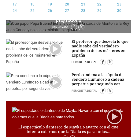
17
18
19
20
21
22
23
¡Qué papo, Pepa Bueno! Echa la culpa de la caída de
CRIMEN Y CASTIGO
24
25
26
27
28
29
30
Montón a la Rey Juan Carlos y no a la exministra
MOTOR
plagiadora
RELIGION
JUAN VELARDE
TRAVELLERS
EXPERTOS
El profesor que desvela lo que
nadie sabe del verdadero
GASTRONOMÍA
problema de los másteres en
España
SALUD
ESCAPARATE
PERIODISTA DIGITAL
24X7
Perú condena a la cúpula de
LA RETAGUARDIA
Sendero Luminoso a cadena
perpetua por segunda vez
LA BURBUJA
PERIODISTA DIGITAL
DIRECTORIOS
LO ÚLTIMO
BLOGS
VÍDEOS
El espectáculo dantesco de Mayka Navarro con el que
intenta colarnos que la Diada es para todos…
TEMAS