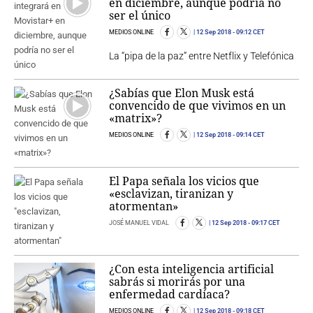
en diciembre, aunque podría no
ser el único
MEDIOS ONLINE
12 Sep 2018
- 09:12 CET
La “pipa de la paz” entre Netflix y Telefónica
¿Sabías que Elon Musk está
convencido de que vivimos en un
«matrix»?
MEDIOS ONLINE
12 Sep 2018
- 09:14 CET
El Papa señala los vicios que
«esclavizan, tiranizan y
atormentan»
JOSÉ MANUEL VIDAL
12 Sep 2018
- 09:17 CET
¿Con esta inteligencia artificial
sabrás si morirás por una
enfermedad cardíaca?
MEDIOS ONLINE
12 Sep 2018
- 09:18 CET