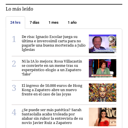
Lo más leído
24 hrs
7 días
1 mes
1 año
De risa: Ignacio Escolar juega su
última e inverosímil carta para no
pagarle una buena morterada a Julio
Iglesias
Ni la IA lo mejora: Rosa Villacastín
se convierte en un meme tras su
esperpéntico elogio a un Zapatero
‘fake’
El ingreso de 50.000 euros de Hong
Kong a Zapatero abre un nuevo
frente en el caso de las joyas
¿Se puede ser más patética? Sarah
Santaolalla acaba troleada por
alabar sin rubor la entrevista de su
novio Javier Ruiz a Zapatero