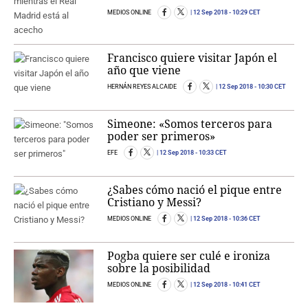
MEDIOS ONLINE
12 Sep 2018
- 10:29 CET
Francisco quiere visitar Japón el
año que viene
HERNÁN REYES ALCAIDE
12 Sep 2018
- 10:30 CET
Simeone: «Somos terceros para
poder ser primeros»
EFE
12 Sep 2018
- 10:33 CET
¿Sabes cómo nació el pique entre
Cristiano y Messi?
MEDIOS ONLINE
12 Sep 2018
- 10:36 CET
Pogba quiere ser culé e ironiza
sobre la posibilidad
MEDIOS ONLINE
12 Sep 2018
- 10:41 CET