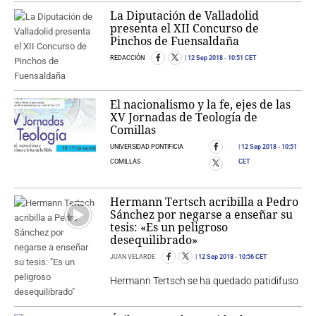
La Diputación de Valladolid
presenta el XII Concurso de
Pinchos de Fuensaldaña
REDACCIÓN
12 Sep 2018
- 10:51 CET
El nacionalismo y la fe, ejes de las
XV Jornadas de Teología de
Comillas
UNIVERSIDAD PONTIFICIA
12 Sep 2018
- 10:51
COMILLAS
CET
Hermann Tertsch acribilla a Pedro
Sánchez por negarse a enseñar su
tesis: «Es un peligroso
desequilibrado»
JUAN VELARDE
12 Sep 2018
- 10:56 CET
Hermann Tertsch se ha quedado patidifuso