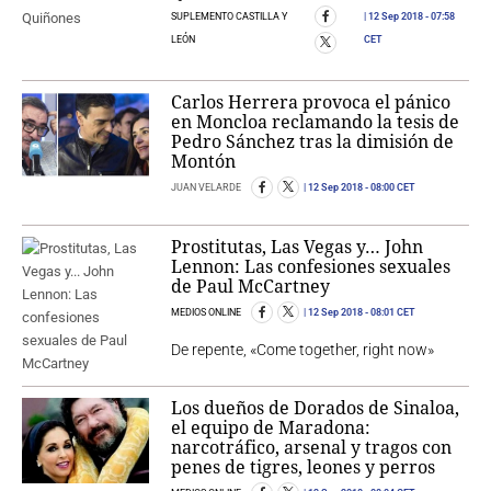
SUPLEMENTO CASTILLA Y
12 Sep 2018
- 07:58
LEÓN
CET
Carlos Herrera provoca el pánico
en Moncloa reclamando la tesis de
Pedro Sánchez tras la dimisión de
Montón
JUAN VELARDE
12 Sep 2018
- 08:00 CET
Prostitutas, Las Vegas y… John
Lennon: Las confesiones sexuales
de Paul McCartney
MEDIOS ONLINE
12 Sep 2018
- 08:01 CET
De repente, «Come together, right now»
Los dueños de Dorados de Sinaloa,
el equipo de Maradona:
narcotráfico, arsenal y tragos con
penes de tigres, leones y perros