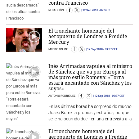
contra Francisco
REDACCIÓN
12 Sep 2018
- 09:36 CET
El tronchante homenaje del
aeropuerto de Londres a Freddie
Mercury
MEDIOS ONLINE
12 Sep 2018
- 09:37 CET
Inés Arrimadas vapulea al ministro
de Sánchez que va por Europa al
más puro estilo Romeva: «Torra
estará encantado con Sánchez y los
suyos»
ANTONIO RODRÍGUEZ
12 Sep 2018
- 09:37 CET
En las últimas horas ha sorprendido mucho
Josep Borrell a propios y extraños, porque
se le ha ocurrido decir en una entrevista a la
El tronchante homenaje del
aeropuerto de Londres a Freddie