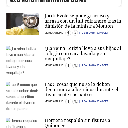
Jordi Évole se pone gracioso y
arrasa con un tuit refranero tras la
dimisión de la ministra Montón
MEDIOS ONLINE
12 Sep 2018
- 07:40 CET
¿La reina Letizia lleva a sus hijas al
colegio con cara lavada y sin
maquillaje?
MEDIOS ONLINE
12 Sep 2018
- 07:45 CET
Las 5 cosas que no se le deben
decir nunca a los niños durante el
divorcio de sus padres
MEDIOS ONLINE
12 Sep 2018
- 07:48 CET
Herrera respalda sin fisuras a
Quiñones