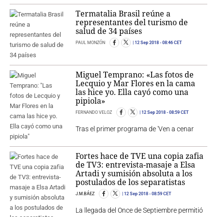
Termatalia Brasil reúne a
representantes del turismo de
salud de 34 países
PAUL MONZÓN
12 Sep 2018
- 08:46 CET
Miguel Temprano: «Las fotos de
Lecquio y Mar Flores en la cama
las hice yo. Ella cayó como una
pipiola»
FERNANDO VELOZ
12 Sep 2018
- 08:59 CET
Tras el primer programa de 'Ven a cenar
Fortes hace de TVE una copia zafia
de TV3: entrevista-masaje a Elsa
Artadi y sumisión absoluta a los
postulados de los separatistas
J.M.BÁEZ
12 Sep 2018
- 08:59 CET
La llegada del Once de Septiembre permitió