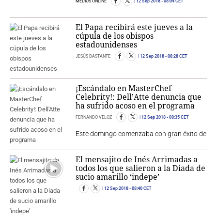
MEDIOS ONLINE
12 Sep 2018
- 08:04 CET
El Papa recibirá este jueves a la
cúpula de los obispos
estadounidenses
JESÚS BASTANTE
12 Sep 2018
- 08:28 CET
¡Escándalo en MasterChef
Celebrity!: Dell’Atte denuncia que
ha sufrido acoso en el programa
FERNANDO VELOZ
12 Sep 2018
- 08:35 CET
Este domingo comenzaba con gran éxito de
El mensajito de Inés Arrimadas a
todos los que salieron a la Diada de
sucio amarillo ‘indepe’
12 Sep 2018
- 08:40 CET