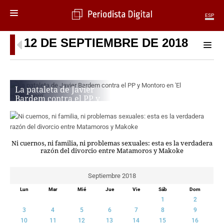
ESP
12 DE SEPTIEMBRE DE 2018
MENÚ
SECCIONES
POLÍTICA
La pataleta de Javier
MUNDO
Bardem contra el PP y
PERIODISMO
Montoro en ‘El
ECONOMÍA
Hormiguero’
DEPORTES
EVARISTO PAZ
CIENCIA
Ni cuernos, ni familia, ni problemas sexuales: esta es la verdadera
razón del divorcio entre Matamoros y Makoke
TECNOLOGÍA
CULTURA
Septiembre 2018
TELEVISIÓN
GENTE
Lun
Mar
Mié
Jue
Vie
Sáb
Dom
1
2
MAGAZINE
3
4
5
6
7
8
9
10
11
12
13
14
15
16
OTRAS WEBS