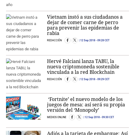
Vietnam instó a sus ciudadanos a
dejar de comer carne de perro
para prevenir las epidemias de
rabia
REDACCIÓN
12 Sep 2018
- 09:28 CET
Hervé Falciani lanza TABU, la
nueva criptomoneda sostenible
vinculada a la red Blockchain
REDACCIÓN
12 Sep 2018
- 09:29 CET
‘Fortnite’ el nuevo modelo de los
juegos de mesa: así será su propia
versión del ‘Monopoly’
MEDIOS ONLINE
12 Sep 2018
- 09:30 CET
Adiós a la tarjeta de embarque: Así