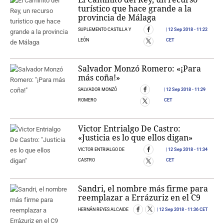
turístico que hace grande a la
provincia de Málaga
SUPLEMENTO CASTILLA Y
12 Sep 2018
- 11:22
LEÓN
CET
Salvador Monzó Romero: «¡Para
más coña!»
SALVADOR MONZÓ
12 Sep 2018
- 11:29
ROMERO
CET
Victor Entrialgo De Castro:
«Justicia es lo que ellos digan»
VICTOR ENTRIALGO DE
12 Sep 2018
- 11:34
CASTRO
CET
Sandri, el nombre más firme para
reemplazar a Errázuriz en el C9
HERNÁN REYES ALCAIDE
12 Sep 2018
- 11:36 CET