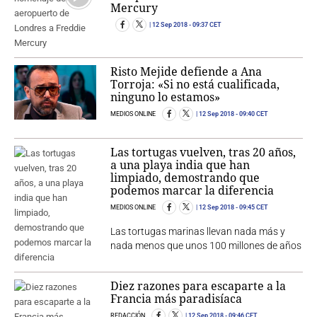
Mercury
12 Sep 2018
- 09:37 CET
Risto Mejide defiende a Ana
Torroja: «Si no está cualificada,
ninguno lo estamos»
MEDIOS ONLINE
12 Sep 2018
- 09:40 CET
Las tortugas vuelven, tras 20 años,
a una playa india que han
limpiado, demostrando que
podemos marcar la diferencia
MEDIOS ONLINE
12 Sep 2018
- 09:45 CET
Las tortugas marinas llevan nada más y
nada menos que unos 100 millones de años
Diez razones para escaparte a la
Francia más paradisíaca
REDACCIÓN
12 Sep 2018
- 09:46 CET