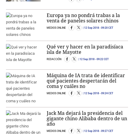
Europa ya no pondrá trabas a la
venta de paneles solares chinos
MEDIOS ONLINE
12 Sep 2018
- 09:20 CET
Qué ver y hacer en la paradisíaca
isla de Mayotte
REDACCIÓN
12 Sep 2018
- 09:22 CET
Máquina de IA trata de identificar
qué pacientes despertarán del
coma y cuáles no
MEDIOS ONLINE
12 Sep 2018
- 09:24 CET
Jack Ma dejará la presidencia del
gigante chino Alibaba dentro de un
año
MEDIOS ONLINE
12 Sep 2018
- 09:27 CET