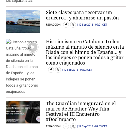
Siete claves para reservar un
crucero… y ahorrarse un pastón
REDACCIÓN
12 Sep 2018
- 09:01 CET
Histrionismo en Cataluña: troleo
máximo al minuto de silencio en la
Diada con el himno de España… y
los indepes se ponen todos a gritar
como enajenados
12 Sep 2018
- 09:03 CET
The Guardian inaugurará en el
marco de Another Way Film
Festival el III Encuentro
#DocImpacto
REDACCIÓN
12 Sep 2018
- 09:03 CET