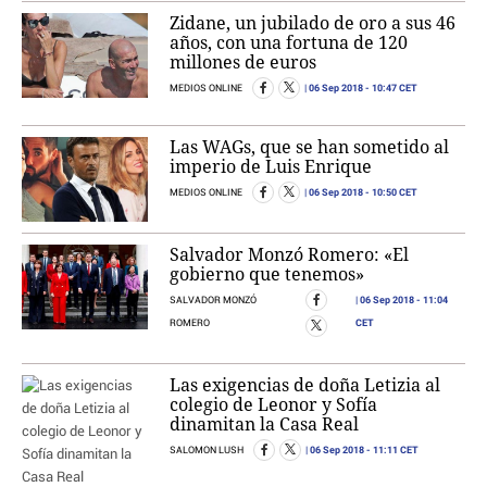
Zidane, un jubilado de oro a sus 46
años, con una fortuna de 120
millones de euros
06 Sep 2018
- 10:47 CET
MEDIOS ONLINE
Las WAGs, que se han sometido al
imperio de Luis Enrique
06 Sep 2018
- 10:50 CET
MEDIOS ONLINE
Salvador Monzó Romero: «El
gobierno que tenemos»
06 Sep 2018
- 11:04
SALVADOR MONZÓ
CET
ROMERO
Las exigencias de doña Letizia al
colegio de Leonor y Sofía
dinamitan la Casa Real
06 Sep 2018
- 11:11 CET
SALOMON LUSH