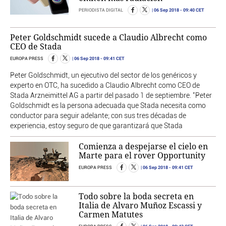
06 Sep 2018
- 09:40 CET
PERIODISTA DIGITAL
Peter Goldschmidt sucede a Claudio Albrecht como
CEO de Stada
06 Sep 2018
- 09:41 CET
EUROPA PRESS
Peter Goldschmidt, un ejecutivo del sector de los genéricos y
experto en OTC, ha sucedido a Claudio Albrecht como CEO de
Stada Arzneimittel AG a partir del pasado 1 de septiembre. "Peter
Goldschmidt es la persona adecuada que Stada necesita como
conductor para seguir adelante; con sus tres décadas de
experiencia, estoy seguro de que garantizará que Stada
Comienza a despejarse el cielo en
Marte para el rover Opportunity
06 Sep 2018
- 09:41 CET
EUROPA PRESS
Todo sobre la boda secreta en
Italia de Alvaro Muñoz Escassi y
Carmen Matutes