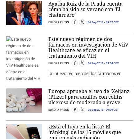
Agatha Ruiz de la Prada cuenta
cómo ha sido su verano con ‘El
chatarrero’
06 Sep 2018
- 09:37 CET
EUROPA PRESS
Este nuevo régimen de dos
fármacos en investigación de ViiV
Healthcare es eficaz en el
tratamiento del VIH
06 Sep 2018
- 09:38 CET
EUROPA PRESS
Un nuevo régimen de dos fármacos en
Europa aprueba el uso de ‘Xeljanz’
(Pfizer) para adultos con colitis
ulcerosa de moderada a grave
06 Sep 2018
- 09:39 CET
EUROPA PRESS
¿Está el tuyo en la lista? El
‘ránking’ de los 15 móviles que
emiten más radiación