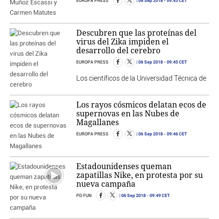
06 Sep 2018
- 09:43 CET
EUROPA PRESS
Descubren que las proteínas del
virus del Zika impiden el
desarrollo del cerebro
06 Sep 2018
- 09:45 CET
EUROPA PRESS
Los científicos de la Universidad Técnica de
Los rayos cósmicos delatan ecos de
supernovas en las Nubes de
Magallanes
06 Sep 2018
- 09:46 CET
EUROPA PRESS
Estadounidenses queman
zapatillas Nike, en protesta por su
nueva campaña
06 Sep 2018
- 09:49 CET
PD FUN