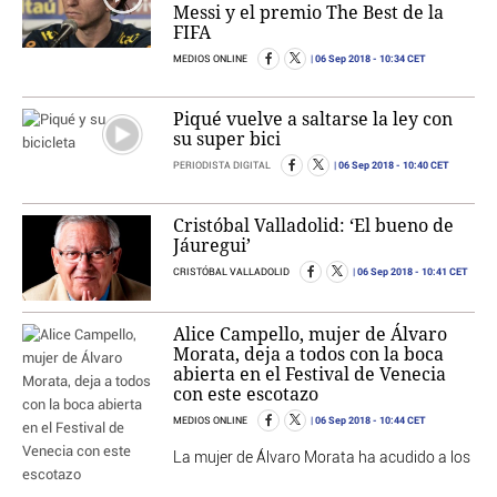
Messi y el premio The Best de la
FIFA
06 Sep 2018
- 10:34 CET
MEDIOS ONLINE
Piqué vuelve a saltarse la ley con
su super bici
06 Sep 2018
- 10:40 CET
PERIODISTA DIGITAL
Cristóbal Valladolid: ‘El bueno de
Jáuregui’
06 Sep 2018
- 10:41 CET
CRISTÓBAL VALLADOLID
Alice Campello, mujer de Álvaro
Morata, deja a todos con la boca
abierta en el Festival de Venecia
con este escotazo
06 Sep 2018
- 10:44 CET
MEDIOS ONLINE
La mujer de Álvaro Morata ha acudido a los