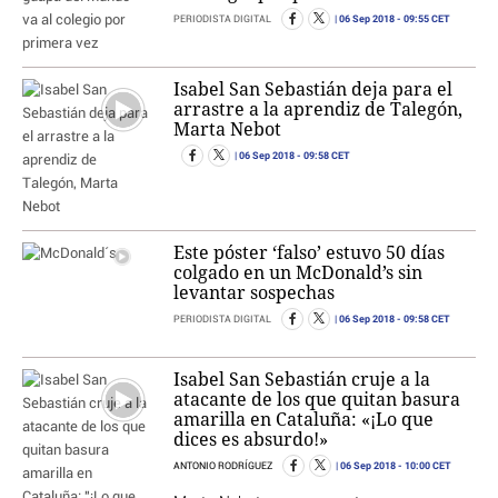
06 Sep 2018
- 09:55 CET
PERIODISTA DIGITAL
Isabel San Sebastián deja para el
arrastre a la aprendiz de Talegón,
Marta Nebot
06 Sep 2018
- 09:58 CET
Este póster ‘falso’ estuvo 50 días
colgado en un McDonald’s sin
levantar sospechas
06 Sep 2018
- 09:58 CET
PERIODISTA DIGITAL
Isabel San Sebastián cruje a la
atacante de los que quitan basura
amarilla en Cataluña: «¡Lo que
dices es absurdo!»
06 Sep 2018
- 10:00 CET
ANTONIO RODRÍGUEZ