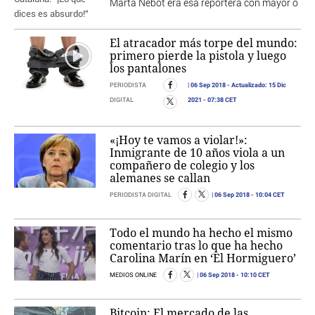
Marta Nebot era esa reportera con mayor o
El atracador más torpe del mundo:
primero pierde la pistola y luego
los pantalones
06 Sep 2018
- Actualizado:
15 Dic
PERIODISTA
2021
- 07:38 CET
DIGITAL
«¡Hoy te vamos a violar!»:
Inmigrante de 10 años viola a un
compañero de colegio y los
alemanes se callan
06 Sep 2018
- 10:04 CET
PERIODISTA DIGITAL
Todo el mundo ha hecho el mismo
comentario tras lo que ha hecho
Carolina Marín en ‘El Hormiguero’
06 Sep 2018
- 10:10 CET
MEDIOS ONLINE
Bitcoin: El mercado de las