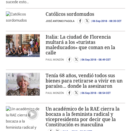
Católicos sordomudos
06 Sep 2018
- 08:35 CET
JOSÉ ANTONIO PAGOLA
Italia: La ciudad de Florencia
multará a los «turistas
maleducados» que coman en la
calle
06 Sep 2018
- 08:49 CET
PAUL MONZÓN
Tenía 68 años, vendió todos sus
bienes para retirarse a vivir en un
paraíso… donde la asesinaron
06 Sep 2018
- 08:54 CET
PAUL MONZÓN
Un académico de la RAE cierra la
bocaza a la feminista radical y
vicepresidenta por decir que la
Constitución es masculina