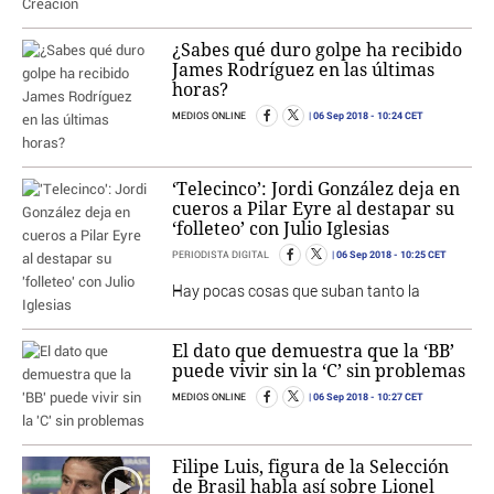
¿Sabes qué duro golpe ha recibido
James Rodríguez en las últimas
horas?
06 Sep 2018
- 10:24 CET
MEDIOS ONLINE
‘Telecinco’: Jordi González deja en
cueros a Pilar Eyre al destapar su
‘folleteo’ con Julio Iglesias
06 Sep 2018
- 10:25 CET
PERIODISTA DIGITAL
Hay pocas cosas que suban tanto la
El dato que demuestra que la ‘BB’
puede vivir sin la ‘C’ sin problemas
06 Sep 2018
- 10:27 CET
MEDIOS ONLINE
Filipe Luis, figura de la Selección
de Brasil habla así sobre Lionel