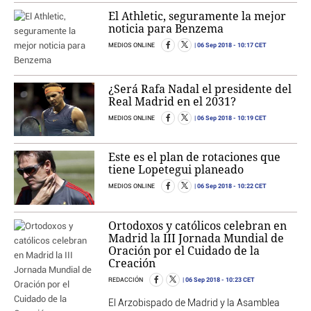
El Athletic, seguramente la mejor
noticia para Benzema
06 Sep 2018
- 10:17 CET
MEDIOS ONLINE
¿Será Rafa Nadal el presidente del
Real Madrid en el 2031?
06 Sep 2018
- 10:19 CET
MEDIOS ONLINE
Este es el plan de rotaciones que
tiene Lopetegui planeado
06 Sep 2018
- 10:22 CET
MEDIOS ONLINE
Ortodoxos y católicos celebran en
Madrid la III Jornada Mundial de
Oración por el Cuidado de la
Creación
06 Sep 2018
- 10:23 CET
REDACCIÓN
El Arzobispado de Madrid y la Asamblea