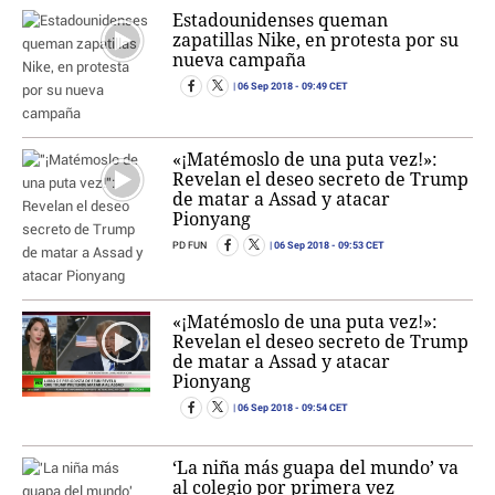
Estadounidenses queman
zapatillas Nike, en protesta por su
nueva campaña
06 Sep 2018
- 09:49 CET
«¡Matémoslo de una puta vez!»:
Revelan el deseo secreto de Trump
de matar a Assad y atacar
Pionyang
06 Sep 2018
- 09:53 CET
PD FUN
«¡Matémoslo de una puta vez!»:
Revelan el deseo secreto de Trump
de matar a Assad y atacar
Pionyang
06 Sep 2018
- 09:54 CET
‘La niña más guapa del mundo’ va
al colegio por primera vez