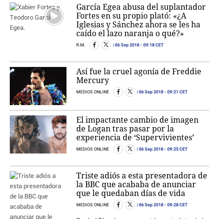
García Egea abusa del suplantador
Fortes en su propio plató: «¿A
Iglesias y Sánchez ahora se les ha
caído el lazo naranja o qué?»
06 Sep 2018
- 09:18 CET
R.M.
Así fue la cruel agonía de Freddie
Mercury
06 Sep 2018
- 09:21 CET
MEDIOS ONLINE
El impactante cambio de imagen
de Logan tras pasar por la
experiencia de ‘Supervivientes’
06 Sep 2018
- 09:25 CET
MEDIOS ONLINE
Triste adiós a esta presentadora de
la BBC que acababa de anunciar
que le quedaban días de vida
06 Sep 2018
- 09:28 CET
MEDIOS ONLINE