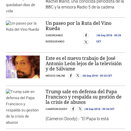
Rachel Bland, una conocida periodista de la
BBC y la emisora Radio 5 de la cadena
Un paseo por la Ruta del Vino
Rueda
06 Sep 2018
- 09:29
SABOREANDO
CET
BODEGUEANDO
Este es el nuevo trabajo de José
Antonio León lejos de la televisión
y de Sálvame
06 Sep 2018
- 09:33 CET
MEDIOS ONLINE
Trump sale en defensa del Papa
Francisco y respalda su gestión de
la crisis de abusos
06 Sep 2018
- 09:34 CET
CAMERON DOODY
(Cameron Doody).- "El Papa lo está