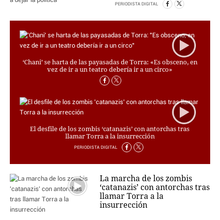
PERSONAJES
PERIODISTA DIGITAL
ORGANISMOS
LUGARES
AUTORES
HEMEROTECA
‘Chani’ se harta de las payasadas de Torra: «Es obsceno, en
vez de ir a un teatro debería ir a un circo»
SERVICIOS
OFERTAS
CLUB PD
ENLACES
MEDIOS
El desfile de los zombis ‘catanazis’ con antorchas tras
llamar Torra a la insurrección
MÁS SERVICIOS
PERIODISTA DIGITAL
EDICIONES
La marcha de los zombis
AMÉRICA
‘catanazis’ con antorchas tras
ESPAÑA
llamar Torra a la
insurrección