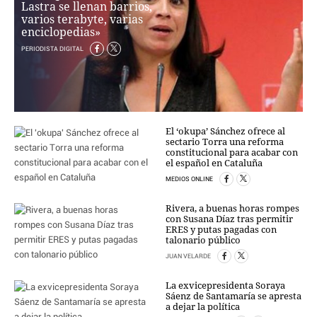
Lastra se llenan barrios,
varios terabyte, varias
CRIMEN Y CASTIGO
enciclopedias»
MOTOR
PERIODISTA DIGITAL
RELIGION
TRAVELLERS
EXPERTOS
GASTRONOMÍA
SALUD
El ‘okupa’ Sánchez ofrece al
sectario Torra una reforma
ESCAPARATE
constitucional para acabar con
el español en Cataluña
24X7
LA RETAGUARDIA
MEDIOS ONLINE
LA BURBUJA
Rivera, a buenas horas rompes
con Susana Díaz tras permitir
ERES y putas pagadas con
DIRECTORIOS
talonario público
LO ÚLTIMO
JUAN VELARDE
BLOGS
La exvicepresidenta Soraya
VÍDEOS
Sáenz de Santamaría se apresta
TEMAS
a dejar la política