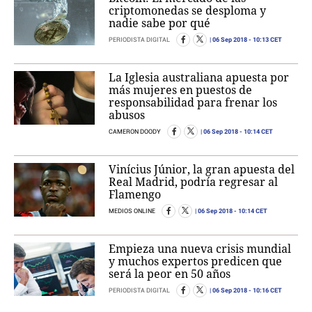
criptomonedas se desploma y
nadie sabe por qué
06 Sep 2018
- 10:13 CET
PERIODISTA DIGITAL
La Iglesia australiana apuesta por
más mujeres en puestos de
responsabilidad para frenar los
abusos
06 Sep 2018
- 10:14 CET
CAMERON DOODY
Vinícius Júnior, la gran apuesta del
Real Madrid, podría regresar al
Flamengo
06 Sep 2018
- 10:14 CET
MEDIOS ONLINE
Empieza una nueva crisis mundial
y muchos expertos predicen que
será la peor en 50 años
06 Sep 2018
- 10:16 CET
PERIODISTA DIGITAL