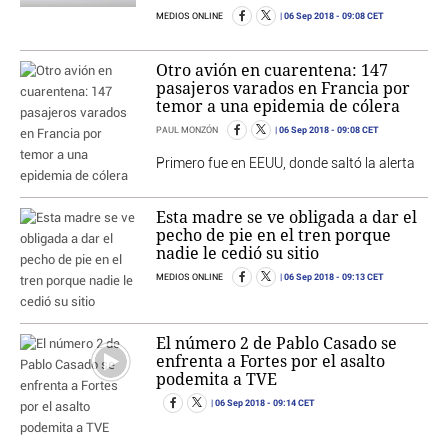
06 Sep 2018
- 09:08 CET
MEDIOS ONLINE
Otro avión en cuarentena: 147
pasajeros varados en Francia por
temor a una epidemia de cólera
06 Sep 2018
- 09:08 CET
PAUL MONZÓN
Primero fue en EEUU, donde saltó la alerta
Esta madre se ve obligada a dar el
pecho de pie en el tren porque
nadie le cedió su sitio
06 Sep 2018
- 09:13 CET
MEDIOS ONLINE
El número 2 de Pablo Casado se
enfrenta a Fortes por el asalto
podemita a TVE
06 Sep 2018
- 09:14 CET