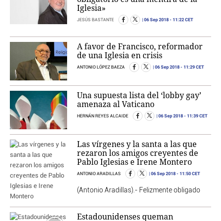
Iglesia»
06 Sep 2018
- 11:22 CET
JESÚS BASTANTE
A favor de Francisco, reformador
de una Iglesia en crisis
06 Sep 2018
- 11:29 CET
ANTONIO LÓPEZ BAEZA
Una supuesta lista del ‘lobby gay’
amenaza al Vaticano
06 Sep 2018
- 11:39 CET
HERNÁN REYES ALCAIDE
Las vírgenes y la santa a las que
rezaron los amigos creyentes de
Pablo Iglesias e Irene Montero
06 Sep 2018
- 11:50 CET
ANTONIO ARADILLAS
(Antonio Aradillas).- Felizmente obligado
Estadounidenses queman