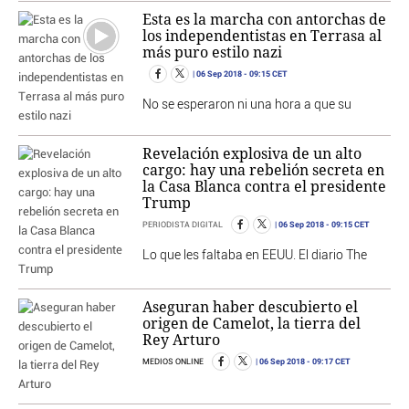
Esta es la marcha con antorchas de
los independentistas en Terrasa al
más puro estilo nazi
06 Sep 2018
- 09:15 CET
No se esperaron ni una hora a que su
Revelación explosiva de un alto
cargo: hay una rebelión secreta en
la Casa Blanca contra el presidente
Trump
06 Sep 2018
- 09:15 CET
PERIODISTA DIGITAL
Lo que les faltaba en EEUU. El diario The
Aseguran haber descubierto el
origen de Camelot, la tierra del
Rey Arturo
06 Sep 2018
- 09:17 CET
MEDIOS ONLINE