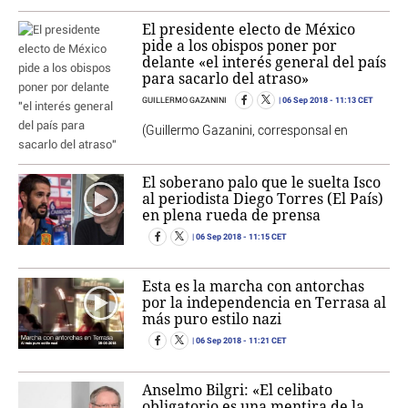
El presidente electo de México
pide a los obispos poner por
delante «el interés general del país
para sacarlo del atraso»
06 Sep 2018
- 11:13 CET
GUILLERMO GAZANINI
(Guillermo Gazanini, corresponsal en
El soberano palo que le suelta Isco
al periodista Diego Torres (El País)
en plena rueda de prensa
06 Sep 2018
- 11:15 CET
Esta es la marcha con antorchas
por la independencia en Terrasa al
más puro estilo nazi
06 Sep 2018
- 11:21 CET
Anselmo Bilgri: «El celibato
obligatorio es una mentira de la