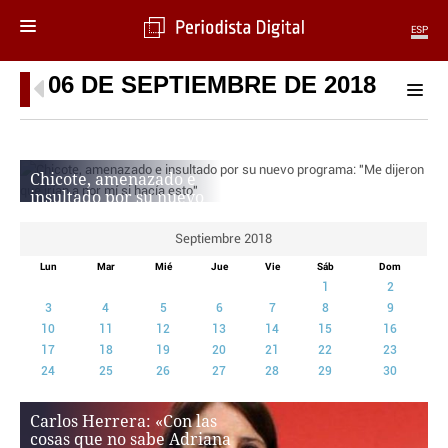
ESP
06 DE SEPTIEMBRE DE 2018
MENÚ
SECCIONES
POLÍTICA
Chicote, amenazado e
MUNDO
insultado por su nuevo
PERIODISMO
programa: «Me dijeron
ECONOMÍA
que irían a por mí si hacía
Septiembre 2018
esto»
DEPORTES
Lun
Mar
Mié
Jue
Vie
Sáb
Dom
CIENCIA
SERGIO ESPÍ
1
2
TECNOLOGÍA
3
4
5
6
7
8
9
CULTURA
10
11
12
13
14
15
16
TELEVISIÓN
17
18
19
20
21
22
23
24
25
26
27
28
29
30
GENTE
MAGAZINE
Carlos Herrera: «Con las
cosas que no sabe Adriana
OTRAS WEBS