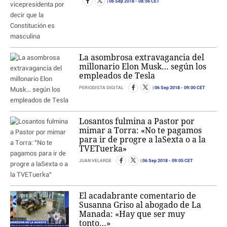
06 Sep 2018
- 08:56 CET
La asombrosa extravagancia del
millonario Elon Musk… según los
empleados de Tesla
06 Sep 2018
- 09:00 CET
PERIODISTA DIGITAL
Losantos fulmina a Pastor por
mimar a Torra: «No te pagamos
para ir de progre a laSexta o a la
TVETuerka»
06 Sep 2018
- 09:05 CET
JUAN VELARDE
El acadabrante comentario de
Susanna Griso al abogado de La
Manada: «Hay que ser muy
tonto…»