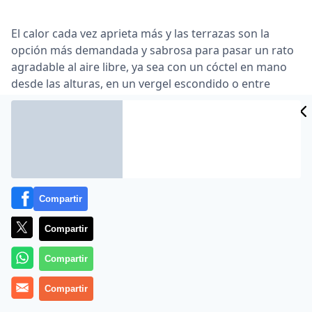
El calor cada vez aprieta más y las terrazas son la
opción más demandada y sabrosa para pasar un rato
agradable al aire libre, ya sea con un cóctel en mano
desde las alturas, en un vergel escondido o entre
rascacielos. Os detallamos una lista de las
imprescindibles que se merecen una visita durante
estos meses estivales, con propuestas para todos los
gustos: hamburguesas, carnes a la parrilla, cocina
informal y hasta un nuevo concepto que llega en
primicia desde
Nueva Orleans
… ¿Terraceamos?
Compartir
Compartir
– El Jardín de Arturo Soria – un imprescindible del
verano madrileño
Compartir
c/Arturo Soria, 207. Madrid. Teléfono: 918 965 925
Compartir
Este vergel, que acaba de cumplir cinco años, se ha