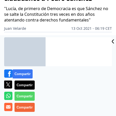
"Lucía, de primero de Democracia es que Sánchez no
se salte la Constitución tres veces en dos años
atentando contra derechos fundamentales"
Juan Velarde
13 Oct 2021 - 06:19 CET
Archivado en:
GOBIERNO
PERIODISMO
PERIODISMO ONLINE
POL
Compartir
Compartir
Compartir
Compartir