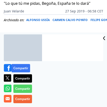
"Lo que tú me pidas, Begoña, España te lo dará"
Juan Velarde
27 Sep 2019 - 06:58 CET
Archivado en:
ALFONSO USSÍA
CARMEN CALVO POYATO
FELIPE GO
Compartir
Compartir
Compartir
Alfonso Ussía
le mete un buen rejonazo al presidente
Compartir
del Gobierno en funciones,
Pedro Sánchez
, no solo