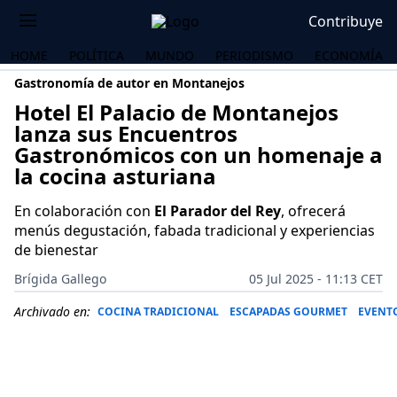
Contribuye
HOME
POLÍTICA
MUNDO
PERIODISMO
ECONOMÍA
Gastronomía de autor en Montanejos
Hotel El Palacio de Montanejos
lanza sus Encuentros
Gastronómicos con un homenaje a
la cocina asturiana
En colaboración con
El Parador del Rey
, ofrecerá
menús degustación, fabada tradicional y experiencias
de bienestar
Brígida Gallego
05 Jul 2025 - 11:13 CET
Archivado en:
COCINA TRADICIONAL
ESCAPADAS GOURMET
EVENT
OS