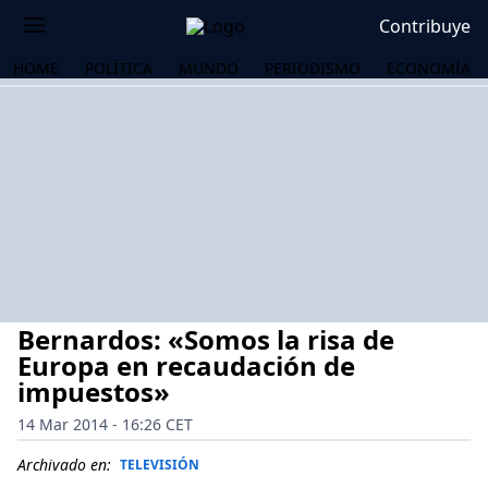
Contribuye
HOME
POLÍTICA
MUNDO
PERIODISMO
ECONOMÍA
Bernardos: «Somos la risa de
Europa en recaudación de
impuestos»
14 Mar 2014 - 16:26 CET
OS
Archivado en:
TELEVISIÓN