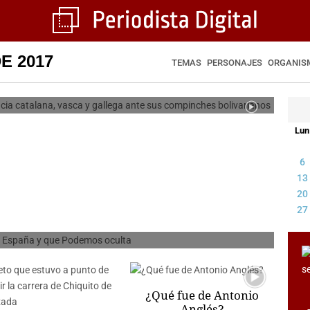
lesias la independencia catalana,
E 2017
te sus compinches bolivarianos
TEMAS
PERSONAJES
ORGANIS
IODISTA DIGITAL
Lun
6
s políticos’ que hay en España
13
20
 Podemos oculta
27
IODISTA DIGITAL
¿Qué fue de Antonio
Anglés?