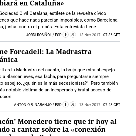
biará en Cataluña»
ociedad Civil Catalana, estilete de la revuelta cívico
ágenes que hace nada parecían imposibles, como Barcelona
, juntas contra el procés. Esta entrevista tiene
JORDI ROSIÑOL / ESD
13 Nov 2017
- 07:36 CET
e Forcadell: La Madrastra
ánica
ll es la Madrastra del cuento, la bruja que mira al espejo
 a Blancanieves, esa facha, para preguntarse siempre
to espejito, ¿quién es la más secesionista?". Pero también
ás notable víctima de un inesperado y brutal acceso de
tución
ANTONIO R. NARANJO / ESD
13 Nov 2017
- 07:43 CET
ncón’ Monedero tiene que ir hoy al
do a cantar sobre la «conexión