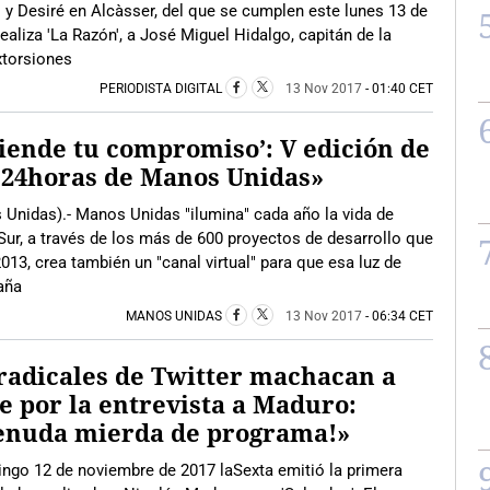
i y Desiré en Alcàsser, del que se cumplen este lunes 13 de
ealiza 'La Razón', a José Miguel Hidalgo, capitán de la
xtorsiones
PERIODISTA DIGITAL
13 Nov 2017
- 01:40 CET
iende tu compromiso’: V edición de
«24horas de Manos Unidas»
Unidas).- Manos Unidas "ilumina" cada año la vida de
Sur, a través de los más de 600 proyectos de desarrollo que
13, crea también un "canal virtual" para que esa luz de
aña
MANOS UNIDAS
13 Nov 2017
- 06:34 CET
radicales de Twitter machacan a
e por la entrevista a Maduro:
enuda mierda de programa!»
ngo 12 de noviembre de 2017 laSexta emitió la primera