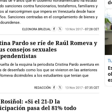
 más de 9 años que el Gobierno norteamericano ha estado
d
do sanciones contra funcionarios, testaferros, familiares y
dos al narcorégimen que impera en Venezuela desde hace
ños. Sanciones centradas en el congelamiento de bienes y
adounidense.
ELEONORA BRUZUAL
13 Nov 2017
- 07:28 CET
tina Pardo se ríe de Raúl Romeva y
us consejos sexuales
pendentistas
T
uelta de la esquina la periodista Cristina Pardo aventura en
E
 de desenfado como los que se vivieron en las anteriores
o
l Romeva diciéndoles a los estudiantes que tenían que
e
REDACCIÓN
13 Nov 2017
- 07:35 CET
 Rosiñol: «Si el 21-D la
icipación pasa del 81% todo