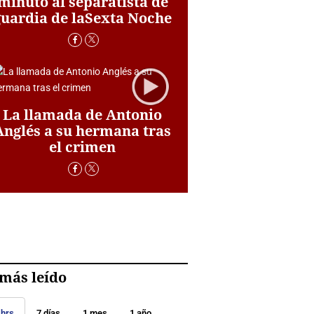
minuto al separatista de
guardia de laSexta Noche
La llamada de Antonio
Anglés a su hermana tras
el crimen
más leído
 hrs
7 días
1 mes
1 año