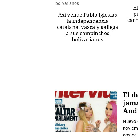
El
p
Así vende Pablo Iglesias
carr
la independencia
catalana, vasca y gallega
a sus compinches
bolivarianos
El d
jamá
And
Nuevo d
noviemb
dos de 