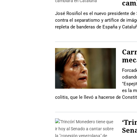
cam
José Rosiñol es el nuevo presidente de S
contra el separatismo y artífice de im
repleta de banderas de España y Cataluña
Carm
mec
Forcade
odiando
"Espeji
es la m
colitis, que le llevó a hacerse de Consti
‘Tri
Sena