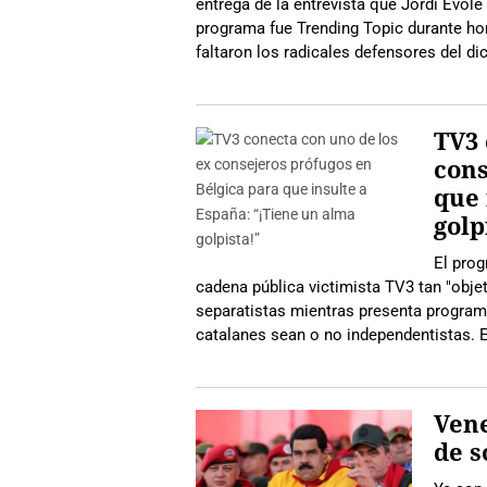
entrega de la entrevista que Jordi Évole
programa fue Trending Topic durante ho
faltaron los radicales defensores del d
TV3 
cons
que 
golp
El prog
cadena pública victimista TV3 tan "obje
separatistas mientras presenta program
catalanes sean o no independentistas. 
Vene
de 