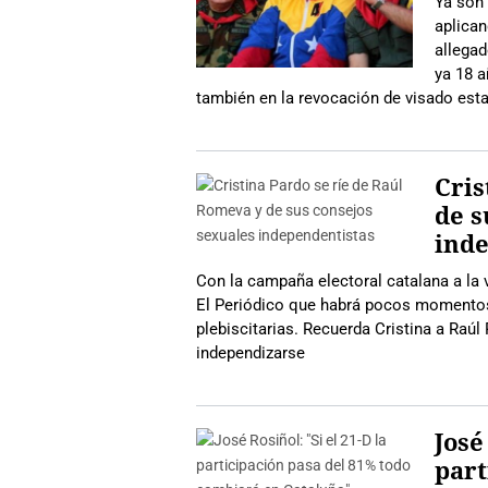
Ya son
aplican
allega
ya 18 a
también en la revocación de visado est
Cris
de s
inde
Con la campaña electoral catalana a la v
El Periódico que habrá pocos momentos
plebiscitarias. Recuerda Cristina a Raú
independizarse
José
part