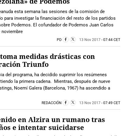
ezolana» de Podemos
reanuda esta semana las sesiones de la comisión de
 para investigar la financiación del resto de los partidos
o sobre Podemos. El cofundador de Podemos Juan Carlos
e noviembre
PD
13 Nov 2017
- 07:44 CET
toma medidas drásticas con
ración Triunfo
cia del programa, ha decidido suprimir los resúmenes
itiendo la primera cadena. Mientras, después de nueve
stings, Noemí Galera (Barcelona, 1967) ha ascendido a
REDACCIÓN
13 Nov 2017
- 07:49 CET
nido en Alzira un rumano tras
años e intentar suicidarse