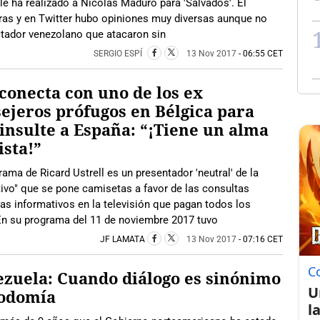
 le ha realizado a Nicolás Maduro para 'Salvados'. El
ras y en Twitter hubo opiniones muy diversas aunque no
ictador venezolano que atacaron sin
SERGIO ESPÍ
13 Nov 2017
- 06:55 CET
conecta con uno de los ex
ejeros prófugos en Bélgica para
insulte a España: “¡Tiene un alma
ista!”
rama de Ricard Ustrell es un presentador 'neutral' de la
tivo" que se pone camisetas a favor de las consultas
as informativos en la televisión que pagan todos los
En su programa del 11 de noviembre 2017 tuvo
JF LAMATA
13 Nov 2017
- 07:16 CET
C
zuela: Cuando diálogo es sinónimo
U
sodomía
l