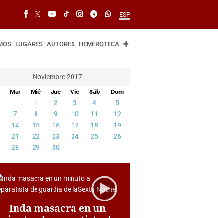
ESP
MOS
LUGARES
AUTORES
HEMEROTECA
Noviembre 2017
Mar
Mié
Jue
Vie
Sáb
Dom
1
2
3
4
5
7
8
9
10
11
12
14
15
16
17
18
19
21
22
23
24
25
26
28
29
30
Inda masacra en un