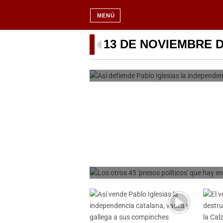
MENÚ
Así defiende Pablo Ig
13 DE NOVIEMBRE D
vasca y gallega an
PER
Los otros 45 ‘preso
y que
PER