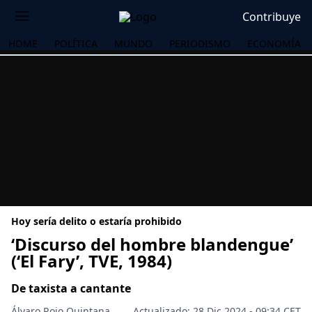
Contribuye
HOME
POLÍTICA
MUNDO
PERIODISMO
ECONOMÍA
Hoy sería delito o estaría prohibido
‘Discurso del hombre blandengue’
(‘El Fary’, TVE, 1984)
OS
De taxista a cantante
Álvaro Rojo Quintana
Actualizado: 28 Dic 2024 - 09:34 CET