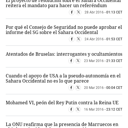
El proyecto de resolución sobre el Sahara Occidental
TEMAS
reitera el mandato para hacer un referéndum
PERSONAJES
28 Abr 2016
- 01:13 CET
ORGANISMOS
LUGARES
Por qué el Consejo de Seguridad no puede aprobar el
AUTORES
informe del SG sobre el Sahara Occidental
HEMEROTECA
24 Abr 2016
- 01:53 CET
SERVICIOS
Atentados de Bruselas: interrogantes y ocultamientos
OFERTAS
23 Mar 2016
- 21:33 CET
CLUB PD
ENLACES
Cuando el apoyo de USA a la pseudo-autonomía en el
Sahara Occidental no es lo que parece
MEDIOS
MÁS SERVICIOS
20 Mar 2016
- 00:04 CET
EDICIONES
Mohamed VI, peón del Rey Putin contra la Reina UE
AMÉRICA
16 Mar 2016
- 23:12 CET
ESPAÑA
La ONU reafirma que la presencia de Marruecos en