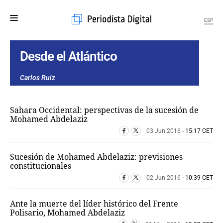
ESP
MENÚ
Desde el Atlántico
SECCIONES
Carlos Ruiz
POLÍTICA
MUNDO
Sahara Occidental: perspectivas de la sucesión de
PERIODISMO
Mohamed Abdelaziz
ECONOMÍA
03 Jun 2016
- 15:17 CET
DEPORTES
CIENCIA
Sucesión de Mohamed Abdelaziz: previsiones
TECNOLOGÍA
constitucionales
CULTURA
02 Jun 2016
- 10:39 CET
TELEVISIÓN
GENTE
Ante la muerte del líder histórico del Frente
MAGAZINE
Polisario, Mohamed Abdelaziz