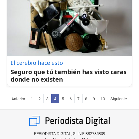
El cerebro hace esto
Seguro que tú también has visto caras
donde no existen
Anterior
1
2
3
4
5
6
7
8
9
10
Siguiente
PERIODISTA DIGITAL, SL NIF B82785809