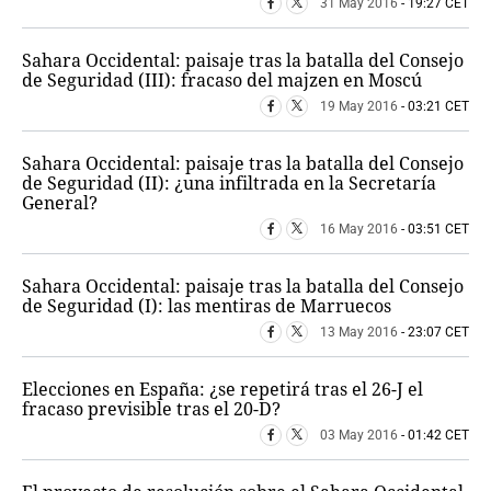
31 May 2016
- 19:27 CET
OTRAS WEBS
CRIMEN Y CASTIGO
Sahara Occidental: paisaje tras la batalla del Consejo
de Seguridad (III): fracaso del majzen en Moscú
MOTOR
19 May 2016
- 03:21 CET
RELIGION
TRAVELLERS
Sahara Occidental: paisaje tras la batalla del Consejo
EXPERTOS
de Seguridad (II): ¿una infiltrada en la Secretaría
GASTRONOMÍA
General?
SALUD
16 May 2016
- 03:51 CET
ESCAPARATE
24X7
Sahara Occidental: paisaje tras la batalla del Consejo
LA RETAGUARDIA
de Seguridad (I): las mentiras de Marruecos
LA BURBUJA
13 May 2016
- 23:07 CET
DIRECTORIOS
Elecciones en España: ¿se repetirá tras el 26-J el
fracaso previsible tras el 20-D?
LO ÚLTIMO
03 May 2016
- 01:42 CET
BLOGS
VÍDEOS