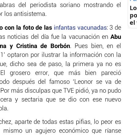
abras del periodista soriano mostrando el
Lo
po
 los antisistema.
el
 con la foto de las
infantas vacunadas
: 3 de
Abu
s noticias del día fue la vacunación en
na y Cristina de Borbón
. Pues bien, en el
’ optaron por ilustrar la información con la
e, dicho sea de paso, la primera ya no es
. El grosero error, que más bien pareció
todo después del famoso ‘Leonor se va de
 Por más disculpas que TVE pidió, ya no pudo
cera y sectaria que se dio con ese nuevo
ola.
ez, aparte de todas estas pifias, lo peor es
a mismo un agujero económico que ríanse