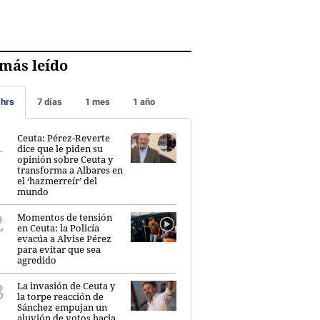
más leído
 hrs
7 días
1 mes
1 año
Ceuta: Pérez-Reverte
dice que le piden su
opinión sobre Ceuta y
transforma a Albares en
el ‘hazmerreír’ del
mundo
Momentos de tensión
en Ceuta: la Policía
evacúa a Alvise Pérez
para evitar que sea
agredido
La invasión de Ceuta y
la torpe reacción de
Sánchez empujan un
aluvión de votos hacia