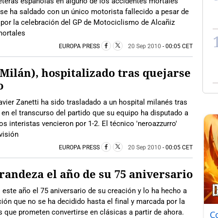
reteras españolas en alguno de los accidentes mortales
 se ha saldado con un único motorista fallecido a pesar de
s por la celebración del GP de Motociclismo de Alcañiz
mortales
EUROPA PRESS
20 Sep 2010
- 00:05 CET
 Milán), hospitalizado tras quejarse
o
avier Zanetti ha sido trasladado a un hospital milanés tras
en el transcurso del partido que su equipo ha disputado a
os interistas vencieron por 1-2. El técnico 'neroazzurro'
visión
EUROPA PRESS
20 Sep 2010
- 00:05 CET
randeza el año de su 75 aniversario
 este año el 75 aniversario de su creación y lo ha hecho a
ión que no se ha decidido hasta el final y marcada por la
s que prometen convertirse en clásicas a partir de ahora.
C