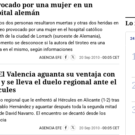
vocado por una mujer en un
ital alemán
Lo 
os dos personas resultaron muertas y otras dos heridas en
teo provocado por una mujer en el hospital católico
th de la ciudad de Lorrach (suroeste de Alemania),
24
omento se desconoce si la autora del tiroteo era una
rta en el mismo, según informaciones
AGENCIA EFE
20 Sep 2010
- 00:05 CET
 El Valencia aguanta su ventaja con
 y se lleva el duelo regional ante el
cules
elo regional que le enfrentó al Hércules en Alicante (1-2) tras
ablo Hernández y aguantar después toda la segunda mitad
 de David Navarro. El encuentro se decantó desde los
ncia
AGENCIA EFE
20 Sep 2010
- 00:05 CET