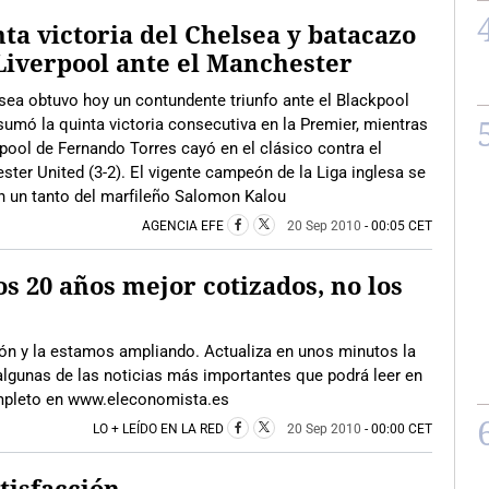
ta victoria del Chelsea y batacazo
Liverpool ante el Manchester
sea obtuvo hoy un contundente triunfo ante el Blackpool
 sumó la quinta victoria consecutiva en la Premier, mientras
rpool de Fernando Torres cayó en el clásico contra el
ter United (3-2). El vigente campeón de la Liga inglesa se
n un tanto del marfileño Salomon Kalou
AGENCIA EFE
20 Sep 2010
- 00:05 CET
s 20 años mejor cotizados, no los
ción y la estamos ampliando. Actualiza en unos minutos la
algunas de las noticias más importantes que podrá leer en
ompleto en www.eleconomista.es
LO + LEÍDO EN LA RED
20 Sep 2010
- 00:00 CET
tisfacción