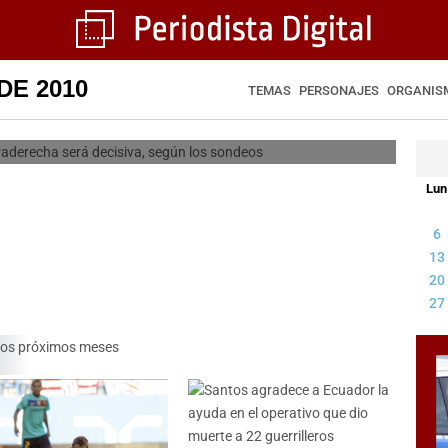
alidado aunque la ultraderecha
DE 2010
iva, según los sondeos
TEMAS
PERSONAJES
ORGANIS
AGENCIA EFE
Lun
6
13
20
27