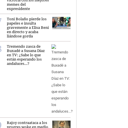
victoria con los mejores
memes del
expresidente
Toni Bolaño pierde los
papeles e insulta
gravemente a Elisa Beni
en directo y acaba
liándose gorda
Tremendo zasca de
Buxadé a Susana Díaz
en TV: ¿Sabe lo que
están esperando los
andaluces…?
Rajoy contraataca a los
progres woke en medio