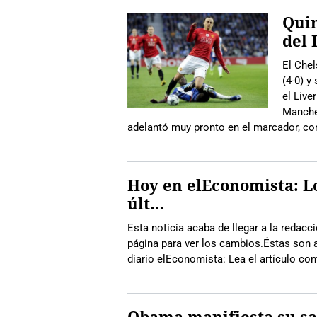
Quin
del 
El Chel
(4-0) y
el Live
Manches
adelantó muy pronto en el marcador, co
Hoy en elEconomista: Lo
últ…
Esta noticia acaba de llegar a la redac
página para ver los cambios.Éstas son 
diario elEconomista: Lea el artículo c
Obama manifiesta su sa