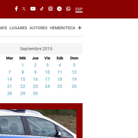
ESP
MOS
LUGARES
AUTORES
HEMEROTECA
Septiembre 2010
Mar
Mié
Jue
Vie
Sáb
Dom
1
2
3
4
5
7
8
9
10
11
12
14
15
16
17
18
19
21
22
23
24
25
26
28
29
30