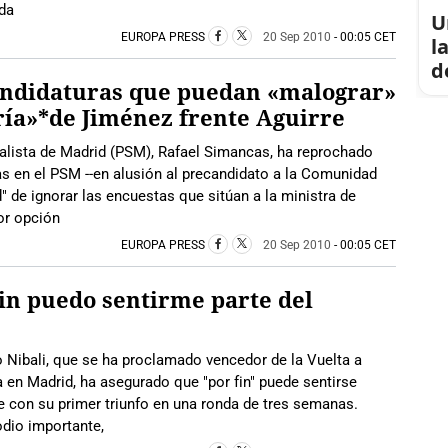
ada
U
EUROPA PRESS
20 Sep 2010
- 00:05 CET
l
d
andidaturas que puedan «malograr»
ría»*de Jiménez frente Aguirre
cialista de Madrid (PSM), Rafael Simancas, ha reprochado
ias en el PSM --en alusión al precandidato a la Comunidad
 de ignorar las encuestas que sitúan a la ministra de
or opción
EUROPA PRESS
20 Sep 2010
- 00:05 CET
 fin puedo sentirme parte del
zo Nibali, que se ha proclamado vencedor de la Vuelta a
a en Madrid, ha asegurado que "por fin" puede sentirse
rse con su primer triunfo en una ronda de tres semanas.
odio importante,