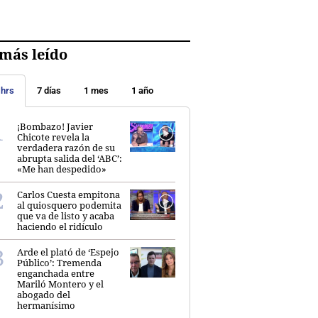
más leído
 hrs
7 días
1 mes
1 año
¡Bombazo! Javier
Chicote revela la
verdadera razón de su
abrupta salida del ‘ABC’:
«Me han despedido»
Carlos Cuesta empitona
al quiosquero podemita
que va de listo y acaba
haciendo el ridículo
Arde el plató de ‘Espejo
Público’: Tremenda
enganchada entre
Mariló Montero y el
abogado del
hermanísimo