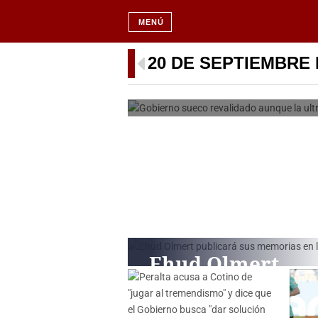
MENÚ
Gobierno sueco rev
20 DE SEPTIEMBRE 
será decis
Ehud Olmert
publicará sus
memorias en los