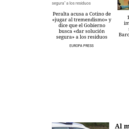
próximos meses
Peralta acusa a Cotino de
AGENCIA EFE
«jugar al tremendismo» y
im
dice que el Gobierno
busca «dar solución
Barc
segura» a los residuos
EUROPA PRESS
Al m