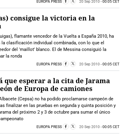
EUROPA PRESS
20 Sep 2010
- 00:05 CET
s) consigue la victoria en la
a
quigas), flamante vencedor de la Vuelta a España 2010, ha
la clasificación individual combinada, con lo que el
edor del 'maillot' blanco. El de Messina consiguió la
nar la ronda
EUROPA PRESS
20 Sep 2010
- 00:05 CET
 que esperar a la cita de Jarama
eón de Europa de camiones
 Albacete (Cepsa) no ha podido proclamarse campeón de
as finalizar en las pruebas en segunda y quinta posición y
Jarama del próximo 2 y 3 de octubre para sumar el único
l campeonato
EUROPA PRESS
20 Sep 2010
- 00:05 CET