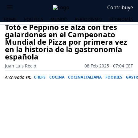
Contribuye
HOME
POLÍTICA
MUNDO
PERIODISMO
ECONOMÍA
Totó e Peppino se alza con tres
galardones en el Campeonato
Mundial de Pizza por primera vez
en la historia de la gastronomía
española
Juan Luis Recio
08 Feb 2025 - 07:04 CET
Archivado en:
CHEFS
COCINA
COCINA ITALIANA
FOODIES
GAST
OS