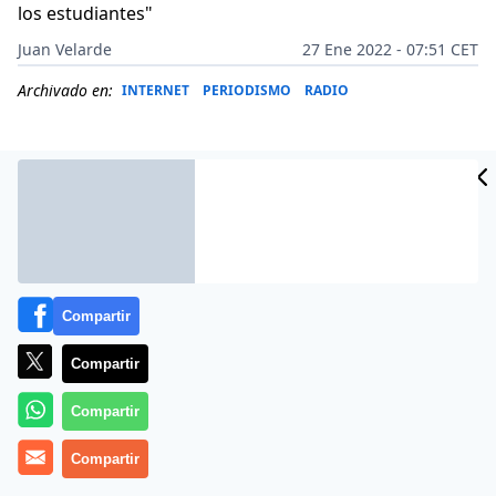
los estudiantes"
Juan Velarde
27 Ene 2022 - 07:51 CET
Archivado en:
INTERNET
PERIODISMO
RADIO
Compartir
Compartir
Compartir
Nuevo episodio de
Javier Cárdenas
con su podcast
Compartir
despertador
‘Levántate OK’
, publicado en
Periodista
Digital
y
OkDiario
, este 27 de enero de 2022.