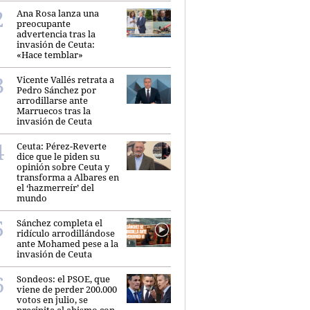
Ana Rosa lanza una
preocupante
advertencia tras la
invasión de Ceuta:
«Hace temblar»
Vicente Vallés retrata a
Pedro Sánchez por
arrodillarse ante
Marruecos tras la
invasión de Ceuta
Ceuta: Pérez-Reverte
dice que le piden su
opinión sobre Ceuta y
transforma a Albares en
el ‘hazmerreír’ del
mundo
Sánchez completa el
ridículo arrodillándose
ante Mohamed pese a la
invasión de Ceuta
Sondeos: el PSOE, que
viene de perder 200.000
votos en julio, se
precipita al abismo con