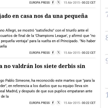
EUROPA PRESS
15 Abr 2015
- 00:22 CET
ajado en casa nos da una pequeña
no Allegri, se mostró "satisfecho" con el triunfo ante el
 cuartos de final de la 'Champions League', y afirmó que "no
 pequeña ventaja" para la vuelta en el Principado. "No haber
ueña
EUROPA PRESS
15 Abr 2015
- 00:22 CET
 no valdrán los siete derbis sin
iego Pablo Simeone, ha reconocido este martes que "para la
rder", en referencia a los duelos que su equipo lleva sin
Real Madrid, y después de que sus pupilos empataran ante
 de la
EUROPA PRESS
15 Abr 2015
- 00:22 CET