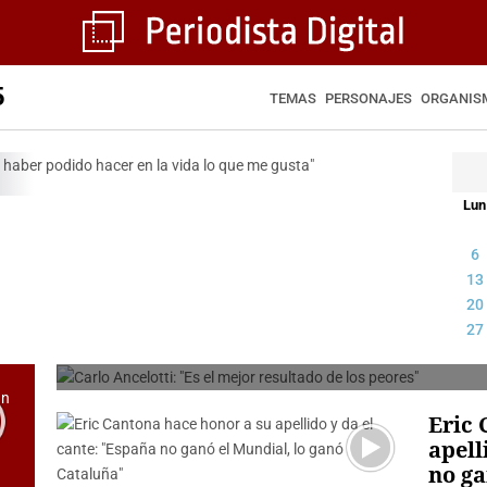
5
TEMAS
PERSONAJES
ORGANIS
Lun
6
Carlo Ancelotti: «Es el mejo
13
20
peores»
lo
27
EUROPA PRESS
Eric 
apell
no ga