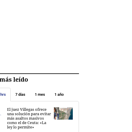
más leído
 hrs
7 días
1 mes
1 año
El juez Villegas ofrece
una solución para evitar
más asaltos masivos
como el de Ceuta: «La
ley lo permite»