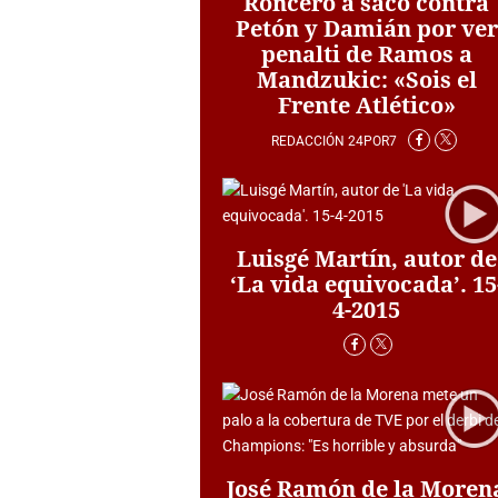
Roncero a saco contra
Petón y Damián por ver
penalti de Ramos a
Mandzukic: «Sois el
Frente Atlético»
REDACCIÓN 24POR7
Luisgé Martín, autor de
‘La vida equivocada’. 15
4-2015
José Ramón de la Moren