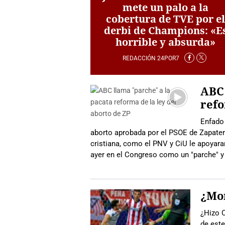
mete un palo a la
cobertura de TVE por e
derbi de Champions: «E
horrible y absurda»
REDACCIÓN 24POR7
ABC 
refo
Enfado 
aborto aprobada por el PSOE de Zapatero
cristiana, como el PNV y CiU le apoyara
ayer en el Congreso como un "parche" y
¿Mor
¿Hizo C
de este