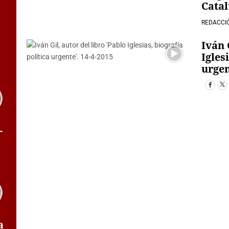
Cata
REDACCI
Iván
Igles
urgen
-
a