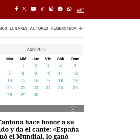
ESP
MOS
LUGARES
AUTORES
HEMEROTECA
Abril 2015
Mar
Mié
Jue
Vie
Sáb
Dom
1
2
3
4
5
7
8
9
10
11
12
r resultado de los
14
15
16
17
18
19
21
22
23
24
25
26
28
29
30
Cantona hace honor a su
ido y da el cante: «España
nó el Mundial, lo ganó