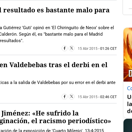
El resultado es bastante malo para
 Gutiérrez 'Guti' opinó en 'El Chiringuito de Neox' sobre el
Calderón. Según él, es "bastante malo para el Madrid
resultados".
15 Abr 2015
- 01:26 CET
en Valdebebas tras el derbi en el
íticas a la salida de Valdebebas por su error en el derbi ante
C
U
15 Abr 2015
- 02:46 CET
l
d
 Jiménez: «He sufrido la
inación, el racismo periodístico»
ación de la exposición de 'Cuarto Milenio'. 13-4-2015