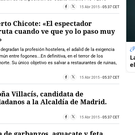
15 Abr 2015
- 05:37 CET
rto Chicote: «El espectador
ruta cuando ve que yo lo paso muy
»
¿
degradan la profesión hostelera, el adalid de la exigencia
ún entre fogones...En definitiva, en el terror de los
L
orte. Su único objetivo es salvar a restaurantes de ruinas,
e
15 Abr 2015
- 05:37 CET
ña Villacís, candidata de
adanos a la Alcaldía de Madrid.
15 Abr 2015
- 05:37 CET
 de garbanzos, aguacate y feta