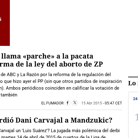
l
s
llama «parche» a la pacata
rma de la ley del aborto de ZP
de ABC y La Razón por la reforma de la regulación del
 que hizo ayer el PP (sin que otros partidos de inspiración
Lo 
n). Ambos periódicos coinciden en calificar la votación de
 también
24
EL FUMADOR
15 Abr 2015
- 05:47 CET
dió Dani Carvajal a Mandzukic?
arvajal un 'Luis Suárez'? La jugada más polémica del derbi
 martes 14 de abril de 2015 de cuartos de la Liga de