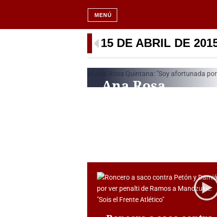
MENÚ
15 DE ABRIL DE 201
Ana Rosa
Quintana: «Soy
afortunada por
haber podido
hacer en la vida 
que me gusta»
EUROPA PRESS