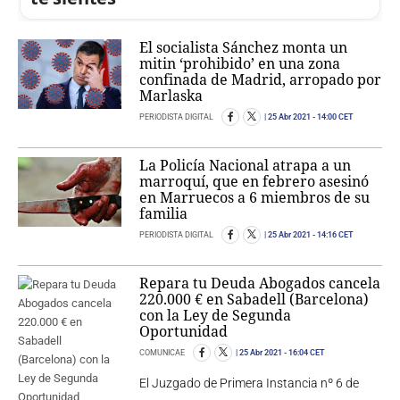
El socialista Sánchez monta un
mitin ‘prohibido’ en una zona
confinada de Madrid, arropado por
Marlaska
PERIODISTA DIGITAL
25 Abr 2021
- 14:00 CET
La Policía Nacional atrapa a un
marroquí, que en febrero asesinó
en Marruecos a 6 miembros de su
familia
PERIODISTA DIGITAL
25 Abr 2021
- 14:16 CET
Repara tu Deuda Abogados cancela
220.000 € en Sabadell (Barcelona)
con la Ley de Segunda
Oportunidad
COMUNICAE
25 Abr 2021
- 16:04 CET
El Juzgado de Primera Instancia nº 6 de