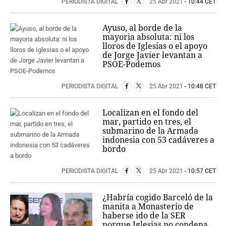
PERIODISTA DIGITAL
25 Abr 2021
- 10:44 CET
Ayuso, al borde de la
mayoria absoluta: ni los
lloros de Iglesias o el apoyo
de Jorge Javier levantan a
PSOE-Podemos
PERIODISTA DIGITAL
25 Abr 2021
- 10:48 CET
Localizan en el fondo del
mar, partido en tres, el
submarino de la Armada
indonesia con 53 cadáveres a
bordo
PERIODISTA DIGITAL
25 Abr 2021
- 10:57 CET
¿Habría cogido Barceló de la
manita a Monasterio de
haberse ido de la SER
porque Iglesias no condena