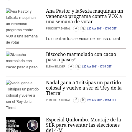
Ana Pastor y laSexta maquinan un
venenoso programa contra VOX a
una semana de votar
PERIODISTA DIGITAL
25 Abr 2021
- 17:00 CET
Lo cuentan los servicios de prensa oficial
Bizcocho marmolado con cacao
paso a paso✅
ELENA BELLVER
25 Abr 2021
- 17:39 CET
Nadal gana a Tsitsipas un partido
colosal y vuelve a ser el ‘Rey de la
Tierra’
PERIODISTA DIGITAL
25 Abr 2021
- 19:54 CET
Especial Quilombo: Montaje de la
SER para reventar las elecciones
del 4-M