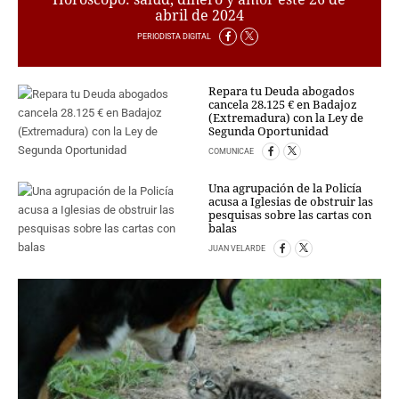
abril de 2024
CRIMEN Y CASTIGO
PERIODISTA DIGITAL
MOTOR
RELIGION
Repara tu Deuda abogados
TRAVELLERS
cancela 28.125 € en Badajoz
EXPERTOS
(Extremadura) con la Ley de
Segunda Oportunidad
GASTRONOMÍA
COMUNICAE
SALUD
ESCAPARATE
Una agrupación de la Policía
acusa a Iglesias de obstruir las
24X7
pesquisas sobre las cartas con
LA RETAGUARDIA
balas
LA BURBUJA
JUAN VELARDE
DIRECTORIOS
LO ÚLTIMO
BLOGS
VÍDEOS
TEMAS