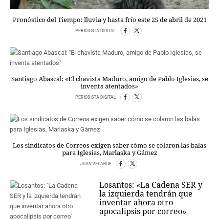
PERSONAJES
ORGANISMOS
Pronóstico del Tiempo: lluvia y hasta frío este 25 de abril de 2021
LUGARES
PERIODISTA DIGITAL
AUTORES
HEMEROTECA
SERVICIOS
Santiago Abascal: «El chavista Maduro, amigo de Pablo Iglesias, se
inventa atentados»
OFERTAS
PERIODISTA DIGITAL
CLUB PD
ENLACES
MEDIOS
MÁS SERVICIOS
Los sindicatos de Correos exigen saber cómo se colaron las balas
para Iglesias, Marlaska y Gámez
EDICIONES
JUAN VELARDE
AMÉRICA
Losantos: «La Cadena SER y
ESPAÑA
la izquierda tendrán que
inventar ahora otro
apocalipsis por correo»