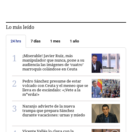
Lo más leído
24 hrs
7 días
1 mes
1 año
¡Miserable! Javier Ruiz, más
manipulador que nunca, pone a su
audiencia las imágenes de ‘cuatro’
marroquís colándose en Ceuta
Pedro Sánchez presume de estar
volcado con Ceuta y el meneo que se
lleva es de escándalo: «¡Vete a la
m*erda!»
Naranjo advierte de la nueva
trampa que prepara Sánchez
durante vacaciones: urnas y miedo
Vicente Vallés lo clava con la