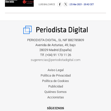
LUIS BALCARCE
25 Abr 2021
- 20:42 CET
PERIODISTA DIGITAL, SL NIF B82785809
Avenida de Asturias, 49, bajo
28029 Madrid (España)
Tlf. (+34) ‎91 173 11 26
sugerencias@periodistadigital.com
Aviso Legal
Política de Privacidad
Política de Cookies
Publicidad
Quiénes Somos
Accionistas
SÍGUENOS