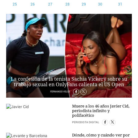
25
26
27
28
29
30
31
CRIMEN Y CASTIGO
MOTOR
RELIGION
TRAVELLERS
EXPERTOS
GASTRONOMÍA
SALUD
ESCAPARATE
24X7
La confesión de la tenista Sachia Vickery sobre su
LA RETAGUARDIA
trabajo sexual en OnlyFans calienta el US Open
LA BURBUJA
FERNANDO VELOZ
DIRECTORIOS
Muere a los 46 años Javier Cid,
LO ÚLTIMO
periodista infinito y
polifacético
BLOGS
PERIODISTA DIGITAL
VÍDEOS
TEMAS
Dónde, cómo y cuándo ver por