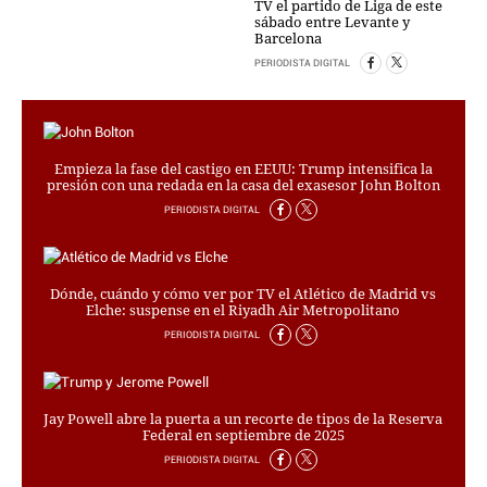
TV el partido de Liga de este
PERSONAJES
sábado entre Levante y
ORGANISMOS
Barcelona
LUGARES
PERIODISTA DIGITAL
AUTORES
HEMEROTECA
SERVICIOS
Empieza la fase del castigo en EEUU: Trump intensifica la
presión con una redada en la casa del exasesor John Bolton
OFERTAS
PERIODISTA DIGITAL
CLUB PD
ENLACES
MEDIOS
Dónde, cuándo y cómo ver por TV el Atlético de Madrid vs
MÁS SERVICIOS
Elche: suspense en el Riyadh Air Metropolitano
PERIODISTA DIGITAL
EDICIONES
AMÉRICA
Jay Powell abre la puerta a un recorte de tipos de la Reserva
ESPAÑA
Federal en septiembre de 2025
PERIODISTA DIGITAL