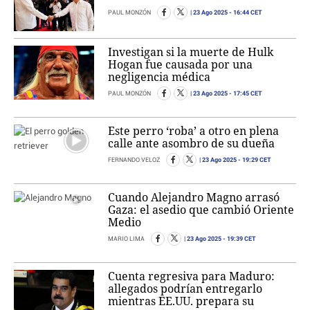
23 Ago 2025
- 16:44 CET
PAUL MONZÓN
Investigan si la muerte de Hulk
Hogan fue causada por una
negligencia médica
23 Ago 2025
- 17:45 CET
PAUL MONZÓN
Este perro ‘roba’ a otro en plena
calle ante asombro de su dueña
23 Ago 2025
- 19:29 CET
FERNANDO VELOZ
Cuando Alejandro Magno arrasó
Gaza: el asedio que cambió Oriente
Medio
23 Ago 2025
- 19:39 CET
MARIO LIMA
Cuenta regresiva para Maduro:
allegados podrían entregarlo
mientras EE.UU. prepara su