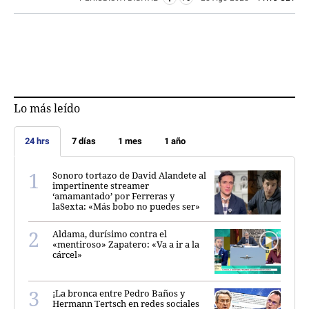
Lo más leído
24 hrs
7 días
1 mes
1 año
Sonoro tortazo de David Alandete al
impertinente streamer
‘amamantado’ por Ferreras y
laSexta: «Más bobo no puedes ser»
Aldama, durísimo contra el
«mentiroso» Zapatero: «Va a ir a la
cárcel»
¡La bronca entre Pedro Baños y
Hermann Tertsch en redes sociales