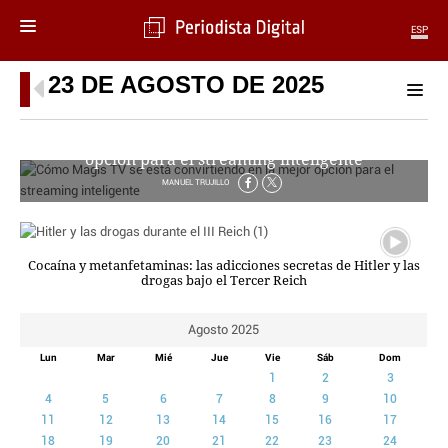
ESP
23 DE AGOSTO DE 2025
MENÚ
SECCIONES
Cómo Magis TV se está convirtiendo en la mejor
POLÍTICA
opción para el streaming inteligente
MUNDO
MANUEL TRUJILLO
PERIODISMO
ECONOMÍA
DEPORTES
Cocaína y metanfetaminas: las adicciones secretas de Hitler y las
CIENCIA
drogas bajo el Tercer Reich
TECNOLOGÍA
CULTURA
Agosto 2025
TELEVISIÓN
Lun
Mar
Mié
Jue
Vie
Sáb
Dom
GENTE
1
2
3
4
MAGAZINE
5
6
7
8
9
10
11
12
13
14
15
16
17
18
19
20
21
22
23
24
OTRAS WEBS