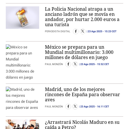
La Policia Nacional atrapa a un
anciano ladrón que se movía en
andador, por hurtar 2.000 euros a
una turista
23 Ago 2025
- 15:23 CET
PERIODISTA DIGITAL
México se prepara para un
Mundial multimillonario: 3.000
millones de dólares en juego
23 Ago 2025
- 15:52 CET
PAUL MONZÓN
Madrid, uno de los mejores
rincones de España para observar
aves
23 Ago 2025
- 16:11 CET
PAUL MONZÓN
¿Arrastrará Nicolás Maduro en su
caída a Petro?