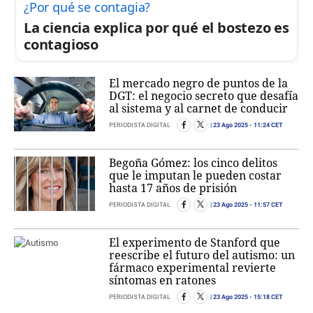
¿Por qué se contagia?
La ciencia explica por qué el bostezo es
contagioso
El mercado negro de puntos de la
DGT: el negocio secreto que desafía
al sistema y al carnet de conducir
23 Ago 2025
- 11:24 CET
PERIODISTA DIGITAL
Begoña Gómez: los cinco delitos
que le imputan le pueden costar
hasta 17 años de prisión
23 Ago 2025
- 11:57 CET
PERIODISTA DIGITAL
El experimento de Stanford que
reescribe el futuro del autismo: un
fármaco experimental revierte
síntomas en ratones
23 Ago 2025
- 15:18 CET
PERIODISTA DIGITAL