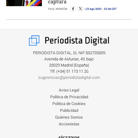
captura
23 Ago 2025
- 22:46 CET
PAUL MONZÓN
PERIODISTA DIGITAL, SL NIF B82785809
Avenida de Asturias, 49, bajo
28029 Madrid (España)
Tlf. (+34) ‎91 173 11 26
sugerencias@periodistadigital.com
Aviso Legal
Política de Privacidad
Política de Cookies
Publicidad
Quiénes Somos
Accionistas
SÍGUENOS