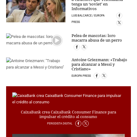
tenga un ‘soviet’ en
PERIODISTA DIGITAL
Informativos
CRIMEN Y CASTIGO
LUIS BALCARCE / EUROPA
MOTOR
PRESS
RELIGION
TRAVELLERS
Pelea de mascotas: loro
EXPERTOS
macarra abusa de un perro
GASTRONOMÍA
SALUD
Antoine Griezmann: «Trabajo
ESCAPARATE
para alcanzar a Messi y
Cristiano»
24X7
EUROPA PRESS
LA RETAGUARDIA
LA BURBUJA
DIRECTORIOS
LO ÚLTIMO
CaixaBank crea CaixaBank Consumer Finance para
BLOGS
impulsar el crédito al consumo
VÍDEOS
PERIODISTA DIGITAL
TEMAS