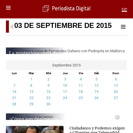
ESP
03 DE SEPTIEMBRE DE 2015
MENÚ
SECCIONES
POLÍTICA
La misteriosa cena de
MUNDO
Fernández-Galiano con
PERIODISMO
Pedrojota en Mallorca
Septiembre 2015
ECONOMÍA
REDACCIÓN
Lun
Mar
Mié
Jue
Vie
Sáb
Dom
DEPORTES
1
2
3
4
5
6
CIENCIA
7
8
9
10
11
12
13
TECNOLOGÍA
14
15
16
17
18
19
20
CULTURA
21
22
23
24
25
26
27
28
29
30
TELEVISIÓN
GENTE
¿Cómo son realmente
MAGAZINE
Alaska y Mario Vaquerizo
Ciudadanos y Podemos exigen
cuando no hay cámaras?
a Cifuentes que Telemadrid
OTRAS WEBS