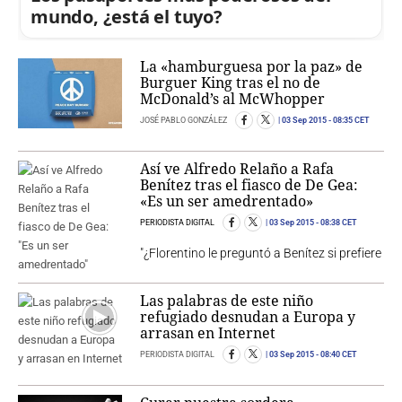
mundo, ¿está el tuyo?
La «hamburguesa por la paz» de
Burguer King tras el no de
McDonald’s al McWhopper
JOSÉ PABLO GONZÁLEZ
03 Sep 2015
- 08:35 CET
Así ve Alfredo Relaño a Rafa
Benítez tras el fiasco de De Gea:
«Es un ser amedrentado»
PERIODISTA DIGITAL
03 Sep 2015
- 08:38 CET
"¿Florentino le preguntó a Benítez si prefiere
Las palabras de este niño
refugiado desnudan a Europa y
arrasan en Internet
PERIODISTA DIGITAL
03 Sep 2015
- 08:40 CET