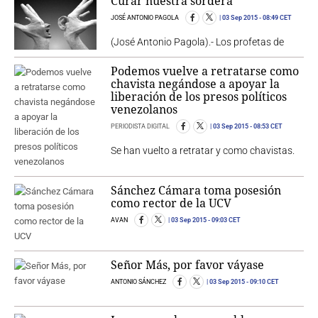
Curar nuestra sordera
JOSÉ ANTONIO PAGOLA
03 Sep 2015
- 08:49 CET
(José Antonio Pagola).- Los profetas de
Podemos vuelve a retratarse como
chavista negándose a apoyar la
liberación de los presos políticos
venezolanos
PERIODISTA DIGITAL
03 Sep 2015
- 08:53 CET
Se han vuelto a retratar y como chavistas.
Sánchez Cámara toma posesión
como rector de la UCV
AVAN
03 Sep 2015
- 09:03 CET
Señor Más, por favor váyase
ANTONIO SÁNCHEZ
03 Sep 2015
- 09:10 CET