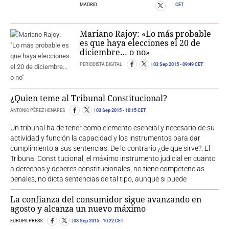
MADRID
CET
Mariano Rajoy: «Lo más probable
es que haya elecciones el 20 de
diciembre… o no»
PERIODISTA DIGITAL
03 Sep 2015
- 09:49 CET
¿Quien teme al Tribunal Constitucional?
ANTONIO PÉREZ HENARES
03 Sep 2015
- 10:15 CET
Un tribunal ha de tener como elemento esencial y necesario de su
actividad y función la capacidad y los instrumentos para dar
cumplimiento a sus sentencias. De lo contrario ¿de que sirve?. El
Tribunal Constitucional, el máximo instrumento judicial en cuanto
a derechos y deberes constitucionales, no tiene competencias
penales, no dicta sentencias de tal tipo, aunque si puede
La confianza del consumidor sigue avanzando en
agosto y alcanza un nuevo máximo
EUROPA PRESS
03 Sep 2015
- 10:22 CET