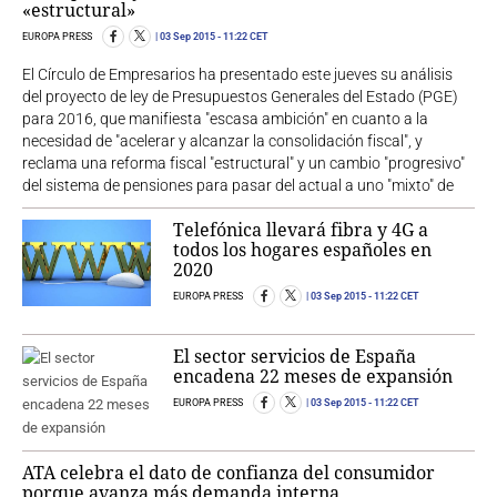
«estructural»
EUROPA PRESS
03 Sep 2015
- 11:22 CET
El Círculo de Empresarios ha presentado este jueves su análisis
del proyecto de ley de Presupuestos Generales del Estado (PGE)
para 2016, que manifiesta "escasa ambición" en cuanto a la
necesidad de "acelerar y alcanzar la consolidación fiscal", y
reclama una reforma fiscal "estructural" y un cambio "progresivo"
del sistema de pensiones para pasar del actual a uno "mixto" de
Telefónica llevará fibra y 4G a
todos los hogares españoles en
2020
EUROPA PRESS
03 Sep 2015
- 11:22 CET
El sector servicios de España
encadena 22 meses de expansión
EUROPA PRESS
03 Sep 2015
- 11:22 CET
ATA celebra el dato de confianza del consumidor
porque avanza más demanda interna