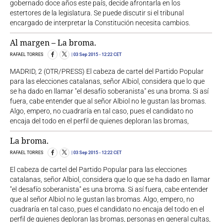
gobernado doce años este país, decide afrontarla en los
estertores de la legislatura. Se puede discutir si el tribunal
encargado de interpretar la Constitución necesita cambios.
Al margen – La broma.
RAFAEL TORRES
03 Sep 2015
- 12:22 CET
MADRID, 2 (OTR/PRESS) El cabeza de cartel del Partido Popular
para las elecciones catalanas, señor Albiol, considera que lo que
se ha dado en llamar "el desafío soberanista" es una broma. Si así
fuera, cabe entender que al señor Albiol no le gustan las bromas.
Algo, empero, no cuadraría en tal caso, pues el candidato no
encaja del todo en el perfil de quienes deploran las bromas,
La broma.
RAFAEL TORRES
03 Sep 2015
- 12:22 CET
El cabeza de cartel del Partido Popular para las elecciones
catalanas, señor Albiol, considera que lo que se ha dado en llamar
"el desafío soberanista" es una broma. Si así fuera, cabe entender
que al señor Albiol no le gustan las bromas. Algo, empero, no
cuadraría en tal caso, pues el candidato no encaja del todo en el
perfil de quienes deploran las bromas, personas en general cultas,