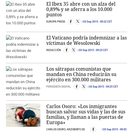
El Ibex 35 abre con un alza del
0,89% y se aferra a los 10.000
puntos
EUROPA PRESS
03 Sep 2015
- 09:22 CET
El Vaticano podría indemnizar a las
víctimas de Wesolowski
REDACCIÓN
03 Sep 2015
- 09:23 CET
Los sátrapas comunistas que
mandan en China reducirán su
ejército en 300.000 militares
PERIODISTA DIGITAL
03 Sep 2015
- 09:25 CET
Carlos Osoro: «Los inmigrantes
buscan salvar sus vidas y las de sus
familias, y llaman a las puertas de
Europa»
CARLOS OSORO, ARZOBISPO DE
03 Sep 2015
- 09:35