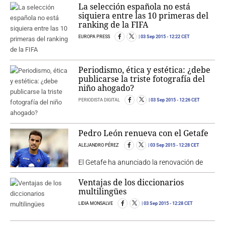
La selección española no está
siquiera entre las 10 primeras del
ranking de la FIFA
EUROPA PRESS
03 Sep 2015
- 12:22 CET
Periodismo, ética y estética: ¿debe
publicarse la triste fotografía del
niño ahogado?
PERIODISTA DIGITAL
03 Sep 2015
- 12:26 CET
Pedro León renueva con el Getafe
ALEJANDRO PÉREZ
03 Sep 2015
- 12:28 CET
El Getafe ha anunciado la renovación de
Ventajas de los diccionarios
multilingües
LIDIA MONSALVE
03 Sep 2015
- 12:28 CET