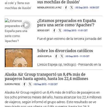
sus mochilas de ilusión’
MENSAJEROS DE LA PAZ
03 Sep 2015
- 10:56 CET
¿Estamos preparados en España
para una serie como ‘Apaches’?
SERGIO ESPÍ
03 Sep 2015
- 11:01 CET
Fue el gran estreno de la tercera jornada del
Sobre los divorciados católicos
JESÚS ESPEJA
03 Sep 2015
- 11:15 CET
(Jesús Espeja op, teólogo).- Pensando en la
Alaska Air Group transportó un 8,4% más de
pasajeros hasta agosto, hasta los 22,4 millones
EUROPA PRESS
03 Sep 2015
- 11:22 CET
Alaska Air Group registró un 8,4% más de tráfico de pasajeros en
los ocho primeros meses del año, hasta alcanzar los 22,4 millones
de viajeros, según informó el grupo aéreo. Este resultado se ve
impulsado por una oferta un 9,8% superior, hasta los 26,3