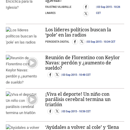
Iglesia?
FAUSTINO VILABRILLE
03 Sep 2015
- 10:26
LINARES
CET
Los líderes políticos buscan la
‘pole’ en las radios
PERIODISTA DIGITAL
03 Sep 2015
- 10:34 CET
Reunión de Florentino con Keylor
Navas: perdón y ¿aumento de
sueldo?
03 Sep 2015
- 10:48 CET
¡Viva el deporte! Un niño con
parálisis cerebral termina un
triatlón
03 Sep 2015
- 10:56 CET
‘Ayúdales a volver al cole’ y ‘llena