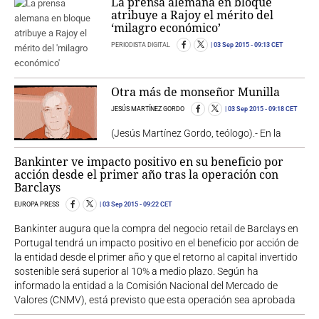
La prensa alemana en bloque
atribuye a Rajoy el mérito del
‘milagro económico’
PERIODISTA DIGITAL
03 Sep 2015
- 09:13 CET
Otra más de monseñor Munilla
JESÚS MARTÍNEZ GORDO
03 Sep 2015
- 09:18 CET
(Jesús Martínez Gordo, teólogo).- En la
Bankinter ve impacto positivo en su beneficio por
acción desde el primer año tras la operación con
Barclays
EUROPA PRESS
03 Sep 2015
- 09:22 CET
Bankinter augura que la compra del negocio retail de Barclays en
Portugal tendrá un impacto positivo en el beneficio por acción de
la entidad desde el primer año y que el retorno al capital invertido
sostenible será superior al 10% a medio plazo. Según ha
informado la entidad a la Comisión Nacional del Mercado de
Valores (CNMV), está previsto que esta operación sea aprobada