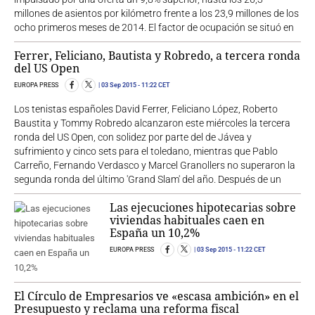
millones de asientos por kilómetro frente a los 23,9 millones de los
ocho primeros meses de 2014. El factor de ocupación se situó en
Ferrer, Feliciano, Bautista y Robredo, a tercera ronda
del US Open
EUROPA PRESS
03 Sep 2015
- 11:22 CET
Los tenistas españoles David Ferrer, Feliciano López, Roberto
Baustita y Tommy Robredo alcanzaron este miércoles la tercera
ronda del US Open, con solidez por parte del de Jávea y
sufrimiento y cinco sets para el toledano, mientras que Pablo
Carreño, Fernando Verdasco y Marcel Granollers no superaron la
segunda ronda del último 'Grand Slam' del año. Después de un
Las ejecuciones hipotecarias sobre
viviendas habituales caen en
España un 10,2%
EUROPA PRESS
03 Sep 2015
- 11:22 CET
El Círculo de Empresarios ve «escasa ambición» en el
Presupuesto y reclama una reforma fiscal