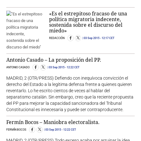
«Es el estrepitoso fracaso de una
política migratoria indecente,
sostenida sobre el discurso del
miedo»
REDACCIÓN
03 Sep 2015
- 12:17 CET
Antonio Casado – La proposición del PP.
ANTONIO CASADO
03 Sep 2015
- 12:22 CET
MADRID, 2 (OTR/PRESS) Defiendo con inequívoca convicción el
derecho del Estado a la legítima defensa frente a quienes quieren
reventarlo. Lo he escrito cientos de veces al hablar del
separatismo catalán. Sin embargo, creo que la reciente propuesta
del PP para mejorar la capacidad sancionadora del Tribunal
Constitucional es innecesaria y puede ser contraproducente.
Fermín Bocos – Maniobra electoralista.
FERMÍN BOCOS
03 Sep 2015
- 12:22 CET
MADRID, 2 (OTR/PRESS) Todo exceso acaba por arruinar la idea