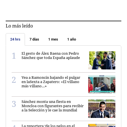
Lo más leído
24 hrs
7 días
1 mes
1 año
El gesto de Álex Baena con Pedro
Sánchez que toda España aplaude
Vea a Ramoncín bajando el pulgar
en laSexta a Zapatero: «El villano
más villano…»
Sánchez monta una fiesta en
Moncloa con figurantes para recibir
a la Selección y le cae la mundial
La reportera ‘de los pelos en el