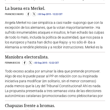
La buena era Merkel.
FRANCISCO MURO
03 Sep 2015
- 12:22 CET
Angela Merkel no cae simpática a casi nadie -supongo que con la
excepción de los alemanes, que la votan mayoritariamente-. Ha
sufrido innumerables ataques e insultos, le han echado las culpas
de todo lo malo, incluida la política de austeridad, que nos pasa a
los europeos y hasta han dicho que Rajoy -y no sólo él- iba a
Alemania a rendirle pleitesía y a recibir instrucciones. Merkel es la
Maniobra electoralista.
FERMN BOCOS
03 Sep 2015
- 12:22 CET
Todo exceso acaba por arruinar la idea que pretende promover.
Algo de eso le puede pasar al PP en relación con su inopinada
iniciativa para modificar (en solitario, sin el menor consenso)
¡nada menos que la Ley del Tribunal Constitucional! Ahí es nada.
La propuesta presentada a tres semanas vista de las elecciones
autonómicas catalanas (promocionadas como plebiscitarias por
Chapuzas frente a bromas.