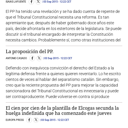
ISAIAS LAFUENTE
03 Sep 2015
- 12:22 CET
El PP ha tenido una revelación y se ha dado cuenta de repente de
que el Tribunal Constitucional necesita una reforma. Es tan
apremiante que, después de haber gobernado doce años este
país, decide afrontarla en los estertores de la legislatura. Se puede
discutir si el tribunal encargado de interpretar la Constitución
necesita cambios. Probablemente sí, como otras instituciones del
La proposición del PP.
ANTONIO CASADO
03 Sep 2015
- 12:22 CET
Defiendo con inequívoca convicción el derecho del Estado a la
legítima defensa frente a quienes quieren reventarlo. Lo he escrito
cientos de veces al hablar del separatismo catalán. Sin embargo,
creo que la reciente propuesta del PP para mejorar la capacidad
sancionadora del Tribunal Constitucional es innecesaria y puede
ser contraproducente. Puede volverse en contra si produce
El cien por cien de la plantilla de Elcogas secunda la
huelga indefinida que ha comenzado este jueves
EUROPA PRESS
03 Sep 2015
- 12:22 CET