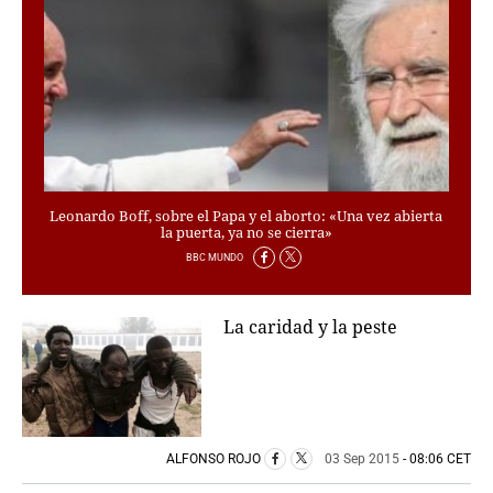
PERSONAJES
ORGANISMOS
LUGARES
AUTORES
HEMEROTECA
SERVICIOS
OFERTAS
Leonardo Boff, sobre el Papa y el aborto: «Una vez abierta
CLUB PD
la puerta, ya no se cierra»
ENLACES
BBC MUNDO
MEDIOS
MÁS SERVICIOS
La caridad y la peste
EDICIONES
AMÉRICA
ESPAÑA
ALFONSO ROJO
03 Sep 2015
- 08:06 CET