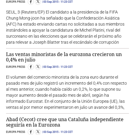
EUROPA PRESS
03 Sep 2015
- 11:23 CET
SEUL, 3 (Reuters/EP) El candidato a la presidencia de la FIFA
Chung Mong-joon ha señalado que la Confederación Asiática
(AFC) ha estado enviando cartas no solicitadas a sus miembros
instándoles a apoyar la candidatura de Michel Platini, rival del
surcoreano en las elecciones que se celebrarán el próximo año
para relevar a Joseph Blatter tras el escándalo de corrupción
Las ventas minoristas de la eurozona crecieron un
0,4% en julio
EUROPA PRESS
03 Sep 2015
- 11:23 CET
El volumen del comercio minorista de la zona euro durante el
pasado mes de julio registró un incremento del 0,4% con respecto
al mes anterior, cuando había caído un 0,2%, lo que supone su
mayor aumento desde el pasado mes de abril, según ha
informado Eurostat. En el conjunto de la Unión Europea (UE), las
ventas al por menor experimentaron en julio un avance del 0,3%,
Abad (Cecot) cree que una Cataluña independiente
seguiría en la Eurozona
EUROPA PRESS
03 Sep 2015
- 11:23 CET