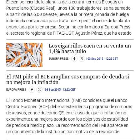
El cien por cien de la plantilla de la central térmica Elcogas en
Puertollano (Ciudad Real), unos 130 trabajadores, se ha sumado
a partir de las 6.00 de este jueves a la primera jornada de huelga
indefinida convocada para tratar de impedir el cierre de la planta
anunciada por la empresa. Según ha confirmado a Europa Press
el secretario regional de FITAQ-UGT, Agustín Pérez, que ha estado
Los cigarrillos caen en su venta un
1,4% hasta julio
EUROPA PRESS
03 Sep 2015
- 12:22 CET
El FMI pide al BCE ampliar sus compras de deuda si
no mejora la inflación
EUROPA PRESS
03 Sep 2015
- 12:22 CET
El Fondo Monetario Internacional (FMI) considera que el Banco
Central Europeo (BCE) debería extender su programa de compras
de activos, conocido como QE, en el caso de que la inflación no
experimente una mejora acorde con los objetivos de estabilidad
de precios a medio plazo. La recomendación del FMI aparece en
un documento de la institución con motivo de la reunión de