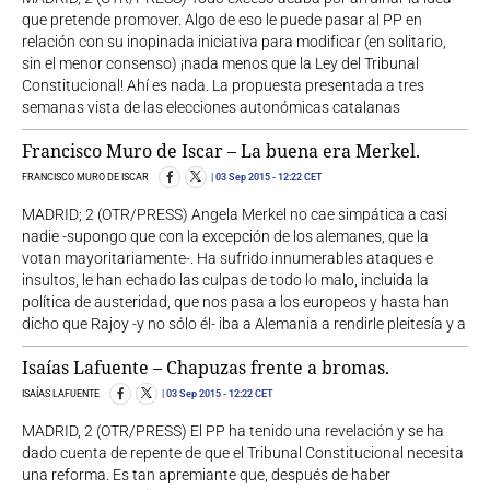
que pretende promover. Algo de eso le puede pasar al PP en
relación con su inopinada iniciativa para modificar (en solitario,
sin el menor consenso) ¡nada menos que la Ley del Tribunal
Constitucional! Ahí es nada. La propuesta presentada a tres
semanas vista de las elecciones autonómicas catalanas
Francisco Muro de Iscar – La buena era Merkel.
FRANCISCO MURO DE ISCAR
03 Sep 2015
- 12:22 CET
MADRID; 2 (OTR/PRESS) Angela Merkel no cae simpática a casi
nadie -supongo que con la excepción de los alemanes, que la
votan mayoritariamente-. Ha sufrido innumerables ataques e
insultos, le han echado las culpas de todo lo malo, incluida la
política de austeridad, que nos pasa a los europeos y hasta han
dicho que Rajoy -y no sólo él- iba a Alemania a rendirle pleitesía y a
Isaías Lafuente – Chapuzas frente a bromas.
ISAÍAS LAFUENTE
03 Sep 2015
- 12:22 CET
MADRID, 2 (OTR/PRESS) El PP ha tenido una revelación y se ha
dado cuenta de repente de que el Tribunal Constitucional necesita
una reforma. Es tan apremiante que, después de haber