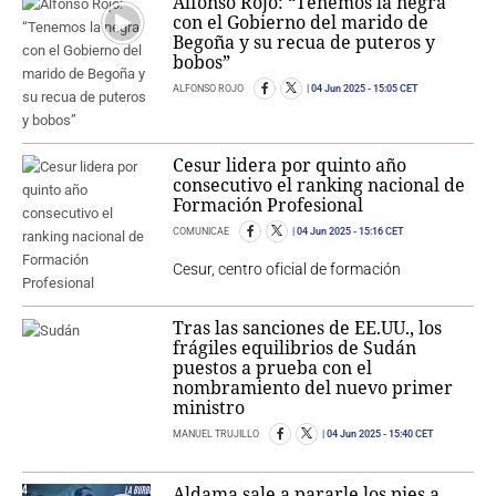
Alfonso Rojo: “Tenemos la negra
con el Gobierno del marido de
Begoña y su recua de puteros y
bobos”
ALFONSO ROJO
04 Jun 2025
- 15:05 CET
Cesur lidera por quinto año
consecutivo el ranking nacional de
Formación Profesional
COMUNICAE
04 Jun 2025
- 15:16 CET
Cesur, centro oficial de formación
Tras las sanciones de EE.UU., los
frágiles equilibrios de Sudán
puestos a prueba con el
nombramiento del nuevo primer
ministro
MANUEL TRUJILLO
04 Jun 2025
- 15:40 CET
Aldama sale a pararle los pies a