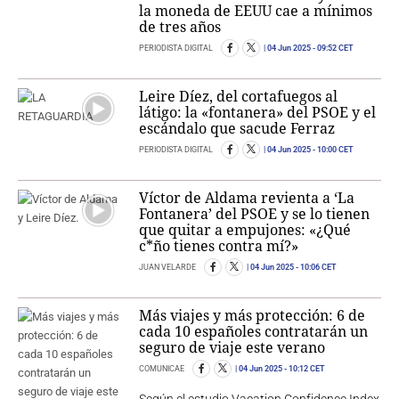
la moneda de EEUU cae a mínimos
de tres años
PERIODISTA DIGITAL
04 Jun 2025
- 09:52 CET
Leire Díez, del cortafuegos al
látigo: la «fontanera» del PSOE y el
escándalo que sacude Ferraz
PERIODISTA DIGITAL
04 Jun 2025
- 10:00 CET
Víctor de Aldama revienta a ‘La
Fontanera’ del PSOE y se lo tienen
que quitar a empujones: «¿Qué
c*ño tienes contra mí?»
JUAN VELARDE
04 Jun 2025
- 10:06 CET
Más viajes y más protección: 6 de
cada 10 españoles contratarán un
seguro de viaje este verano
COMUNICAE
04 Jun 2025
- 10:12 CET
Según el estudio Vacation Confidence Index