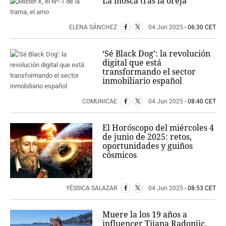
La mosca tras la oreja
ELENA SÁNCHEZ
04 Jun 2025
- 06:30 CET
‘Sé Black Dog’: la revolución
digital que está
transformando el sector
inmobiliario español
COMUNICAE
04 Jun 2025
- 08:40 CET
El Horóscopo del miércoles 4
de junio de 2025: retos,
oportunidades y guiños
cósmicos
YÉSSICA SALAZAR
04 Jun 2025
- 08:53 CET
Muere la los 19 años a
influencer Tijana Radonjic,