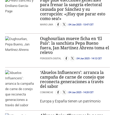
para frenar la sangría electoral
causada por Sánchez y su
corrupción: «¡Hay que parar esto
como sea!»
MARIO LIMA
04 Jun 2025
- 13:47 CET
Oughourlian mueve ficha en ‘El
País’: la sanchista Pepa Bueno
fuera, Jan Martínez Ahrens toma el
relevo
PERIODISTA DIGITAL
04 Jun 2025
- 14:12 CET
‘Abuelos Influencers’: arranca la
campaña de carne de conejo que
reconecta generaciones a través
del sabor
COMUNICAE
04 Jun 2025
- 14:20 CET
Europa y España tienen un patrimonio