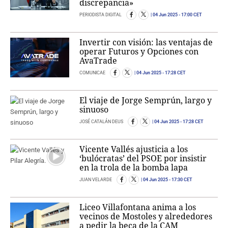
discrepancia»
PERIODISTA DIGITAL
04 Jun 2025
- 17:00 CET
Invertir con visión: las ventajas de
operar Futuros y Opciones con
AvaTrade
COMUNICAE
04 Jun 2025
- 17:28 CET
El viaje de Jorge Semprún, largo y
sinuoso
JOSÉ CATALÁN DEUS
04 Jun 2025
- 17:28 CET
Vicente Vallés ajusticia a los
‘bulócratas’ del PSOE por insistir
en la trola de la bomba lapa
JUAN VELARDE
04 Jun 2025
- 17:30 CET
Liceo Villafontana anima a los
vecinos de Mostoles y alrededores
a pedir la beca de la CAM