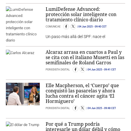
LumiDefense Advanced:
protección solar inteligente con
tratamiento clínico diario
COMUNICAE
04 Jun 2025
- 09:40 CET
Un paso más allá del SPF: nace el
Alcaraz arrasa en cuartos a Paul y
se cita con el italiano Musetti en las
semifinales de Roland Garros
PERIODISTA DIGITAL
04 Jun 2025
- 09:41 CET
Elle Macpherson, el ‘Cuerpo’ que
conquistó las pasarelas y ahora
lucha contra el cáncer agita ‘El
Hormiguero’
PERIODISTA DIGITAL
04 Jun 2025
- 09:48 CET
Por qué a Trump podría
interesarle un dólar débil y cómo