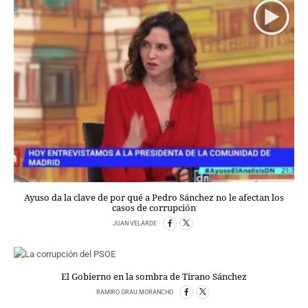
PERSONAJES
ORGANISMOS
LUGARES
AUTORES
HEMEROTECA
SERVICIOS
OFERTAS
CLUB PD
ENLACES
MEDIOS
MÁS SERVICIOS
Ayuso da la clave de por qué a Pedro Sánchez no le afectan los
casos de corrupción
JUAN VELARDE
EDICIONES
AMÉRICA
ESPAÑA
El Gobierno en la sombra de Tirano Sánchez
RAMIRO GRAU MORANCHO