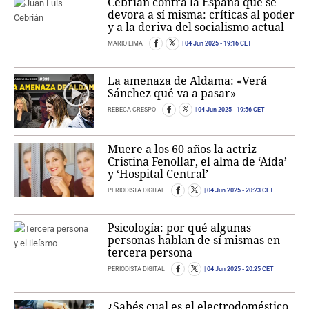
Cebrián contra la España que se
devora a sí misma: críticas al poder
y a la deriva del socialismo actual
MARIO LIMA
04 Jun 2025
- 19:16 CET
La amenaza de Aldama: «Verá
Sánchez qué va a pasar»
REBECA CRESPO
04 Jun 2025
- 19:56 CET
Muere a los 60 años la actriz
Cristina Fenollar, el alma de ‘Aída’
y ‘Hospital Central’
PERIODISTA DIGITAL
04 Jun 2025
- 20:23 CET
Psicología: por qué algunas
personas hablan de sí mismas en
tercera persona
PERIODISTA DIGITAL
04 Jun 2025
- 20:25 CET
¿Sabés cual es el electrodoméstico