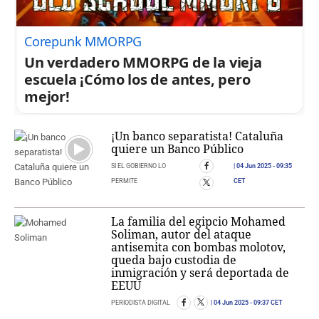
Corepunk MMORPG
Un verdadero MMORPG de la vieja
escuela ¡Cómo los de antes, pero
mejor!
¡Un banco separatista! Cataluña
quiere un Banco Público
SI EL GOBIERNO LO
04 Jun 2025
- 09:35
PERMITE
CET
La familia del egipcio Mohamed
Soliman, autor del ataque
antisemita con bombas molotov,
queda bajo custodia de
inmigración y será deportada de
EEUU
PERIODISTA DIGITAL
04 Jun 2025
- 09:37 CET