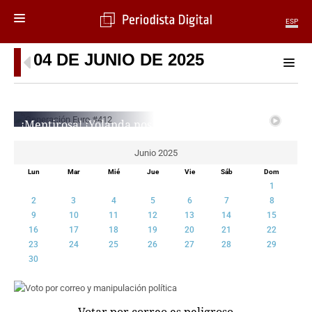
ESP
04 DE JUNIO DE 2025
MENÚ
SECCIONES
POLÍTICA
¡Mentirosa! ¡Yolanda nos
MUNDO
engaña con los datos del
PERIODISMO
paro… y lo sabe!
Junio 2025
ECONOMÍA
EURICO CAMPANO
Lun
Mar
Mié
Jue
Vie
Sáb
Dom
DEPORTES
1
CIENCIA
2
3
4
5
6
7
8
TECNOLOGÍA
9
10
11
12
13
14
15
CULTURA
16
17
18
19
20
21
22
23
24
25
26
27
28
29
TELEVISIÓN
30
GENTE
MAGAZINE
OTRAS WEBS