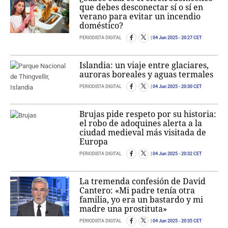
que debes desconectar sí o sí en
verano para evitar un incendio
doméstico?
PERIODISTA DIGITAL
04 Jun 2025
- 20:27 CET
Islandia: un viaje entre glaciares,
auroras boreales y aguas termales
PERIODISTA DIGITAL
04 Jun 2025
- 20:30 CET
Brujas pide respeto por su historia:
el robo de adoquines alerta a la
ciudad medieval más visitada de
Europa
PERIODISTA DIGITAL
04 Jun 2025
- 20:32 CET
La tremenda confesión de David
Cantero: «Mi padre tenía otra
familia, yo era un bastardo y mi
madre una prostituta»
PERIODISTA DIGITAL
04 Jun 2025
- 20:35 CET