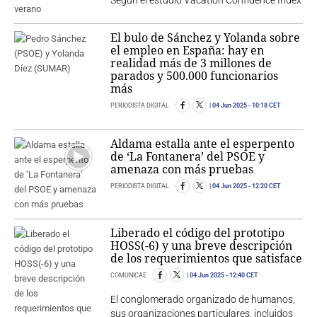
El bulo de Sánchez y Yolanda sobre
el empleo en España: hay en
realidad más de 3 millones de
parados y 500.000 funcionarios
más
PERIODISTA DIGITAL
04 Jun 2025
- 10:18 CET
Aldama estalla ante el esperpento
de ‘La Fontanera’ del PSOE y
amenaza con más pruebas
PERIODISTA DIGITAL
04 Jun 2025
- 12:20 CET
Liberado el código del prototipo
HOSS(-6) y una breve descripción
de los requerimientos que satisface
COMUNICAE
04 Jun 2025
- 12:40 CET
El conglomerado organizado de humanos,
sus organizaciones particulares, incluidos