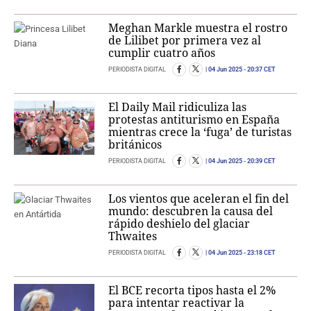
Meghan Markle muestra el rostro
de Lilibet por primera vez al
cumplir cuatro años
PERIODISTA DIGITAL
04 Jun 2025
- 20:37 CET
El Daily Mail ridiculiza las
protestas antiturismo en España
mientras crece la ‘fuga’ de turistas
británicos
PERIODISTA DIGITAL
04 Jun 2025
- 20:39 CET
Los vientos que aceleran el fin del
mundo: descubren la causa del
rápido deshielo del glaciar
Thwaites
PERIODISTA DIGITAL
04 Jun 2025
- 23:18 CET
El BCE recorta tipos hasta el 2%
para intentar reactivar la