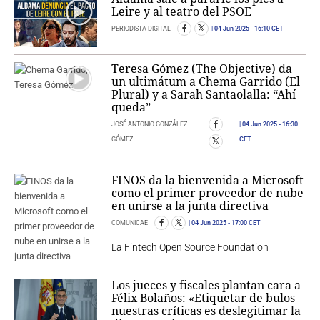
Leire y al teatro del PSOE
PERIODISTA DIGITAL
04 Jun 2025
- 16:10 CET
Teresa Gómez (The Objective) da
un ultimátum a Chema Garrido (El
Plural) y a Sarah Santaolalla: “Ahí
queda”
JOSÉ ANTONIO GONZÁLEZ
04 Jun 2025
- 16:30
GÓMEZ
CET
FINOS da la bienvenida a Microsoft
como el primer proveedor de nube
en unirse a la junta directiva
COMUNICAE
04 Jun 2025
- 17:00 CET
La Fintech Open Source Foundation
Los jueces y fiscales plantan cara a
Félix Bolaños: «Etiquetar de bulos
nuestras críticas es deslegitimar la