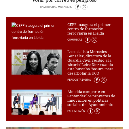
Votar por correo es peligroso
RAMIRO GRAU MORANCHO
CRIMEN Y CASTIGO
MOTOR
RELIGION
CEFF inaugura el primer
centro de formación
TRAVELLERS
ferroviaria en Lleida
EXPERTOS
COMUNICAE
GASTRONOMÍA
La socialista Mercedes
SALUD
González, directora de la
ESCAPARATE
Guardia Civil, recibió a la
‘sicaria’ Leire Díez cuando
24X7
esta buscaba ‘basura’ para
desarbolar la UCO
LA RETAGUARDIA
LA BURBUJA
PERIODISTA DIGITAL
Almeida comparte en
DIRECTORIOS
Santander los proyectos de
innovación en políticas
LO ÚLTIMO
sociales del Ayuntamiento
BLOGS
PAUL MONZÓN
VÍDEOS
TEMAS