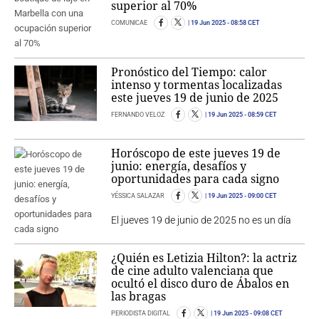
superior al 70%
COMUNICAE
19 Jun 2025
- 08:58 CET
Pronóstico del Tiempo: calor
intenso y tormentas localizadas
este jueves 19 de junio de 2025
FERNANDO VELOZ
19 Jun 2025
- 08:59 CET
Horóscopo de este jueves 19 de
junio: energía, desafíos y
oportunidades para cada signo
YÉSSICA SALAZAR
19 Jun 2025
- 09:00 CET
El jueves 19 de junio de 2025 no es un día
¿Quién es Letizia Hilton?: la actriz
de cine adulto valenciana que
ocultó el disco duro de Ábalos en
las bragas
PERIODISTA DIGITAL
19 Jun 2025
- 09:08 CET