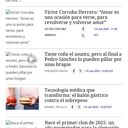
Víctor Corcoba Herrero: “Amar es
una ocasión para verse, para
revolverse y volverse amor”
VÍCTOR CORCOBA
19 Jun 2025
- 11:36
HERRERO
CET
Tiene coña el asunto, pero al final a
Pedro Sánchez lo pueden pillar por
unas bragas
PERIODISTA DIGITAL
19 Jun 2025
- 12:23 CET
Tecnología médica que
transforma: el balón gástrico
contra el sobrepeso
MANUEL TRUJILLO
19 Jun 2025
- 12:25 CET
Nace el primer clon de 2025: un
año prometedor para la clonación