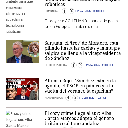
robóticas
COMUNICAE
19 Jun 2025
- 13:53 CET
El proyecto AGILEHAND, financiado por la
Unión Europea, ha abierto una
Sanjuán, el ‘tres’ de Montero, esta
pillado hasta las cachas y la mugre
salpica de lleno a la vicepresidenta
de Sánchez
PERIODISTA DIGITAL
19 Jun 2025
- 14:00 CET
Alfonso Rojo: “Sánchez está en la
agonía, el PSOE en pánico y a la
vuelta del veraneo la espichan”
ALFONSO ROJO
19 Jun 2025
- 15:11 CET
El cozy crime llega al sur: Alba
García Marcos adapta el género
británico al tono andaluz