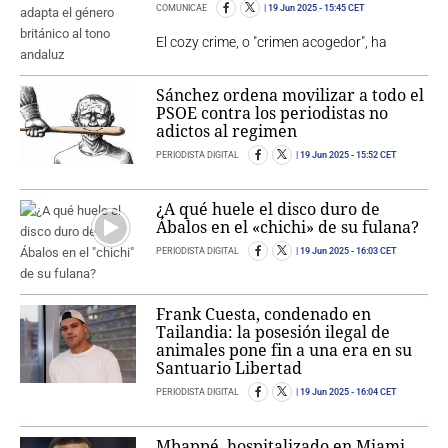
COMUNICAE
19 Jun 2025
- 15:45 CET
El cozy crime, o "crimen acogedor", ha
Sánchez ordena movilizar a todo el
PSOE contra los periodistas no
adictos al regimen
PERIODISTA DIGITAL
19 Jun 2025
- 15:52 CET
¿A qué huele el disco duro de
Ábalos en el «chichi» de su fulana?
PERIODISTA DIGITAL
19 Jun 2025
- 16:03 CET
Frank Cuesta, condenado en
Tailandia: la posesión ilegal de
animales pone fin a una era en su
Santuario Libertad
PERIODISTA DIGITAL
19 Jun 2025
- 16:04 CET
Mbappé, hospitalizado en Miami