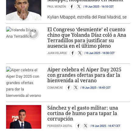
PAUL MONZÓN
19 Jun 2025
- 16:10 CET
Kylian Mbappé, estrella del Real Madrid, se
El Congreso ‘desmiente’ el cuento
chino que Yolanda Díaz coló a Ana
Terradillos para justificar su
ausencia en el último pleno
JUAN VELARDE
19 Jun 2025
- 16:30 CET
Aiper celebra el Aiper Day 2025
con grandes ofertas para dar la
bienvenida al verano
COMUNICAE
19 Jun 2025
- 16:45 CET
Sánchez y el gasto militar: una
cortina de humo para tapar la
corrupción
PERIODISTA DIGITAL
19 Jun 2025
- 16:47 CET