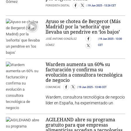
PERIODISTA DIGITAL
19 Jun 2025
- 13:26 CET
Ayuso se chotea de Bergerot (Más
Madrid) por la ‘señorita’ que
llevaba un pendrive en ‘los bajos’
JOSÉ ANTONIO GONZÁLEZ
19 Jun 2025
- 13:30
GÓMEZ
CET
Wardem aumenta un 60% su
facturación y confirma su
evolución a consultora tecnológica
de negocio
COMUNICAE
19 Jun 2025
- 13:46 CET
Wardem, consultora tecnológica de negocio
líder en España, ha experimentado un
AGILEHAND abre su programa
gratuito para que empresas
alimenticias accedan a tecnologías