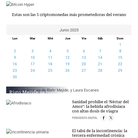
CRIMEN Y CASTIGO
Estas son las 5 criptomonedas más prometedoras del verano
MOTOR
RELIGION
Junio 2025
TRAVELLERS
Lun
Mar
Mié
Jue
Vie
Sáb
Dom
EXPERTOS
1
GASTRONOMÍA
2
3
4
5
6
7
8
SALUD
9
10
11
12
13
14
15
ESCAPARATE
16
17
18
19
20
21
22
24X7
23
24
25
26
27
28
29
30
LA RETAGUARDIA
LA BURBUJA
Risto Mejide se confiesa:
“Estuve casado con una
DIRECTORIOS
Sanidad prohibe el ‘Néctar del
mujer mayor que yo”
Amor’: la bebida afrodisíaca
LO ÚLTIMO
con altas dosis de viagra
PERIODISTA DIGITAL
BLOGS
PERIODISTA DIGITAL
VÍDEOS
El tabú de la incontinencia: la
TEMAS
tercera enfermedad crónica