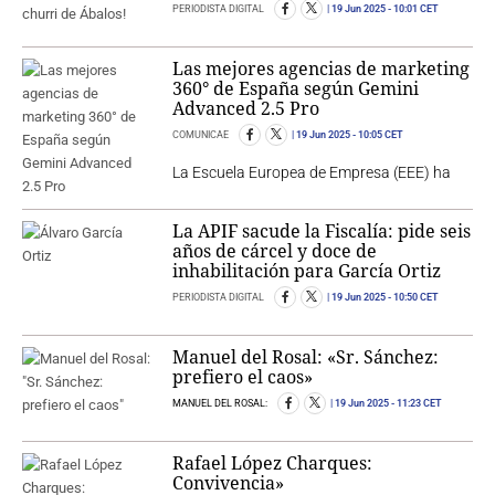
PERIODISTA DIGITAL
19 Jun 2025
- 10:01 CET
Las mejores agencias de marketing
360° de España según Gemini
Advanced 2.5 Pro
COMUNICAE
19 Jun 2025
- 10:05 CET
La Escuela Europea de Empresa (EEE) ha
La APIF sacude la Fiscalía: pide seis
años de cárcel y doce de
inhabilitación para García Ortiz
PERIODISTA DIGITAL
19 Jun 2025
- 10:50 CET
Manuel del Rosal: «Sr. Sánchez:
prefiero el caos»
MANUEL DEL ROSAL:
19 Jun 2025
- 11:23 CET
Rafael López Charques:
Convivencia»