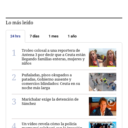
Lo más leído
24 hrs
7 días
1 mes
1 año
Troleo colosal a una reportera de
Antena 3 por decir que a Ceuta están
llegando familias enteras, mujeres y
niños
Puñaladas, pisos okupados a
patadas, Gobierno ausente y
comercios blindados: Ceuta en su
noche más larga
Marichalar exige la detención de
Sánchez
Un vídeo revela cómo la policía
marroquí colaboró con la invasión