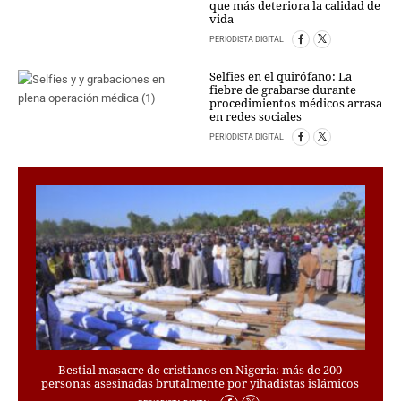
que más deteriora la calidad de
PERSONAJES
vida
ORGANISMOS
PERIODISTA DIGITAL
LUGARES
AUTORES
Selfies en el quirófano: La
fiebre de grabarse durante
HEMEROTECA
procedimientos médicos arrasa
en redes sociales
SERVICIOS
PERIODISTA DIGITAL
OFERTAS
CLUB PD
ENLACES
MEDIOS
MÁS SERVICIOS
EDICIONES
AMÉRICA
ESPAÑA
Bestial masacre de cristianos en Nigeria: más de 200
personas asesinadas brutalmente por yihadistas islámicos