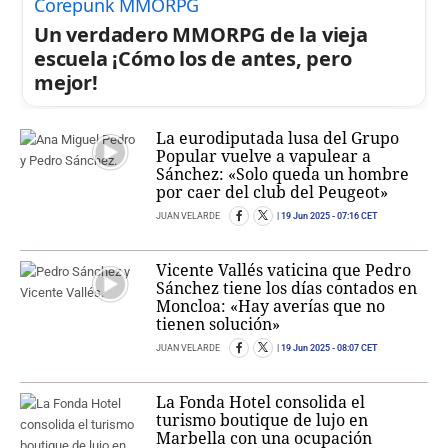
Corepunk MMORPG
Un verdadero MMORPG de la vieja
escuela ¡Cómo los de antes, pero
mejor!
La eurodiputada lusa del Grupo
Popular vuelve a vapulear a
Sánchez: «Solo queda un hombre
por caer del club del Peugeot»
JUAN VELARDE
19 Jun 2025
- 07:16 CET
Vicente Vallés vaticina que Pedro
Sánchez tiene los días contados en
Moncloa: «Hay averías que no
tienen solución»
JUAN VELARDE
19 Jun 2025
- 08:07 CET
La Fonda Hotel consolida el
turismo boutique de lujo en
Marbella con una ocupación