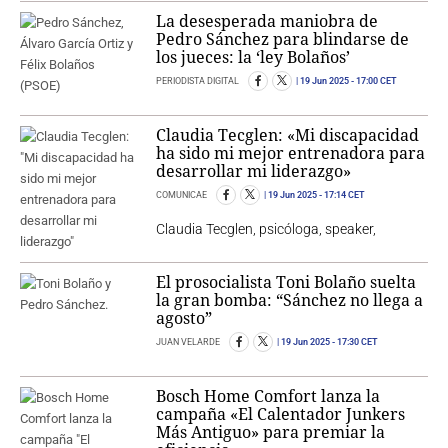
La desesperada maniobra de
Pedro Sánchez para blindarse de
los jueces: la ‘ley Bolaños’
PERIODISTA DIGITAL
19 Jun 2025
- 17:00 CET
Claudia Tecglen: «Mi discapacidad
ha sido mi mejor entrenadora para
desarrollar mi liderazgo»
COMUNICAE
19 Jun 2025
- 17:14 CET
Claudia Tecglen, psicóloga, speaker,
El prosocialista Toni Bolaño suelta
la gran bomba: “Sánchez no llega a
agosto”
JUAN VELARDE
19 Jun 2025
- 17:30 CET
Bosch Home Comfort lanza la
campaña «El Calentador Junkers
Más Antiguo» para premiar la