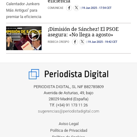
eficiencia
COMUNICAE
19 Jun 2025
- 17:54 CET
¡Dimisión de Sánchez! El PSOE
asegura: «No llega a agosto»
REBECA CRESPO
19 Jun 2025
- 19:42 CET
PERIODISTA DIGITAL, SL NIF B82785809
Avenida de Asturias, 49, bajo
28029 Madrid (España)
Tlf. (+34) ‎91 173 11 26
sugerencias@periodistadigital.com
Aviso Legal
Política de Privacidad