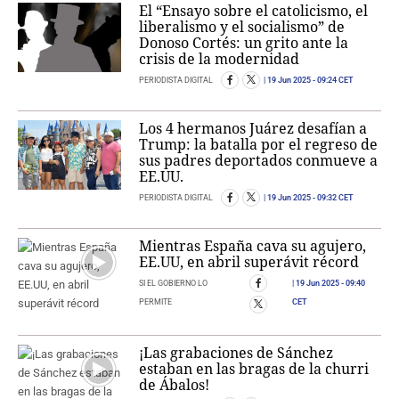
El “Ensayo sobre el catolicismo, el
liberalismo y el socialismo” de
Donoso Cortés: un grito ante la
crisis de la modernidad
PERIODISTA DIGITAL
19 Jun 2025
- 09:24 CET
Los 4 hermanos Juárez desafían a
Trump: la batalla por el regreso de
sus padres deportados conmueve a
EE.UU.
PERIODISTA DIGITAL
19 Jun 2025
- 09:32 CET
Mientras España cava su agujero,
EE.UU, en abril superávit récord
SI EL GOBIERNO LO
19 Jun 2025
- 09:40
PERMITE
CET
¡Las grabaciones de Sánchez
estaban en las bragas de la churri
de Ábalos!