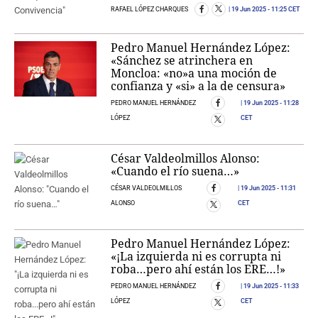
RAFAEL LÓPEZ CHARQUES
19 Jun 2025
- 11:25 CET
Pedro Manuel Hernández López:
«Sánchez se atrinchera en
Moncloa: «no»a una moción de
confianza y «si» a la de censura»
PEDRO MANUEL HERNÁNDEZ
19 Jun 2025
- 11:28
LÓPEZ
CET
César Valdeolmillos Alonso:
«Cuando el río suena…»
CÉSAR VALDEOLMILLOS
19 Jun 2025
- 11:31
ALONSO
CET
Pedro Manuel Hernández López:
«¡La izquierda ni es corrupta ni
roba…pero ahí están los ERE…!»
PEDRO MANUEL HERNÁNDEZ
19 Jun 2025
- 11:33
LÓPEZ
CET