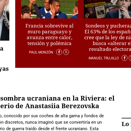
Francia sobrevive al
Sondeos y puchera
muro paraguayo y
El 63% de los españ
avanza entre calor,
cree que la ley de n
tensión y polémica
busca «alterar e
va
resultado electora
PAUL MONZÓN
MANUEL TRUJILLO
yas
sombra ucraniana en la Riviera: el
erio de Anastasiia Berezovska
, conocido por sus coches de alta gama y fondos de
ón discretos, nunca imaginó que se convertiría en un
Lo 
io de guerra traído desde el frente ucraniano. Esta