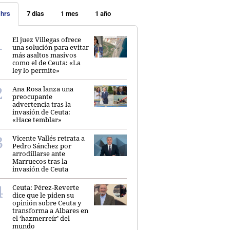
 hrs
7 días
1 mes
1 año
El juez Villegas ofrece
una solución para evitar
más asaltos masivos
como el de Ceuta: «La
ley lo permite»
Ana Rosa lanza una
preocupante
advertencia tras la
invasión de Ceuta:
«Hace temblar»
Vicente Vallés retrata a
Pedro Sánchez por
arrodillarse ante
Marruecos tras la
invasión de Ceuta
Ceuta: Pérez-Reverte
dice que le piden su
opinión sobre Ceuta y
transforma a Albares en
el ‘hazmerreír’ del
mundo