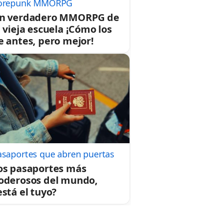
orepunk MMORPG
n verdadero MMORPG de
a vieja escuela ¡Cómo los
e antes, pero mejor!
asaportes que abren puertas
os pasaportes más
oderosos del mundo,
está el tuyo?