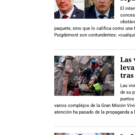
El inte
conces
obstácu
paquete, sino que lo califica como una 
Puigdemont son contundentes: «cualquie
Las 
leva
tras
Las vi
de su p
puntos 
varios complejos de la Gran Misión Vivi
atención ha pasado de la propaganda a l