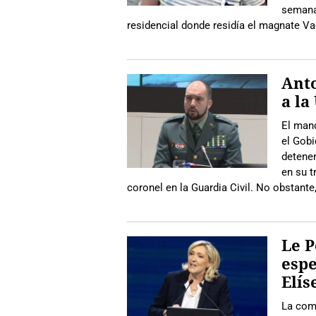
semana,
residencial donde residía el magnate Va
Anto
a la
El man
el Gobi
detener
en su 
coronel en la Guardia Civil. No obstante,
Le P
espe
Elís
La comp