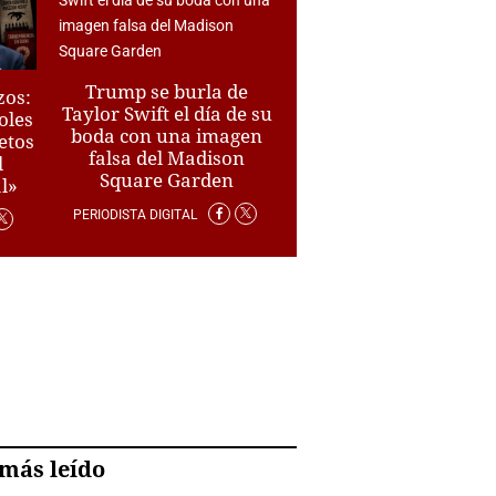
Trump se burla de
zos:
Taylor Swift el día de su
oles
boda con una imagen
ietos
falsa del Madison
l
Square Garden
l»
PERIODISTA DIGITAL
más leído