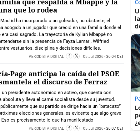
amilia que respalda a Mbappé y la
C
una que lo rodea
U
l
 Madrid ha incorporado a un goleador; no obstante, el
d
ha acogido a un jugador que creció en una familia donde el
 era casi sagrado. La trayectoria de Kylian Mbappé no
ntenderse sin la presencia de Fayza Lamari, Wilfried
tre vestuarios, disciplina y decisiones difíciles.
PERIODISTA DIGITAL
05 Jul 2026
- 20:04 CET
ía-Page anticipa la caída del PSOE
smantela el discurso de Ferraz
 un presidente autonómico en activo, que cuenta con
P
 absoluta y lleva el carné socialista desde su juventud,
públicamente que su partido se dirige hacia un “batacazo”
L
próximas elecciones generales, es evidente que algo grave
p
a. Eso es precisamente lo que ha manifestado
¿
PERIODISTA DIGITAL
05 Jul 2026
- 20:07 CET