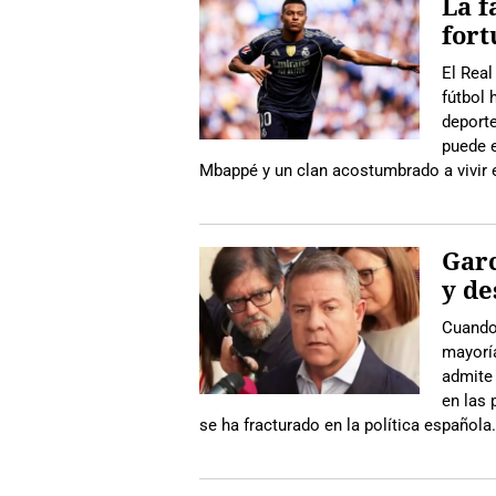
La f
fort
El Real
fútbol 
deporte
puede e
Mbappé y un clan acostumbrado a vivir en
Garc
y de
Cuando
mayoría
admite 
en las 
se ha fracturado en la política español