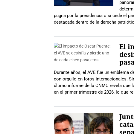
panoram
determi
pugna por la presidencia o si cede el pa
destacada dentro de la derecha patrióti
El i
desi
pasa
Durante años, el AVE fue un emblema del
con orgullo en foros internacionales. S
último informe de la CNMC revela que la
en el primer trimestre de 2026, lo que r
Junt
cata
sep