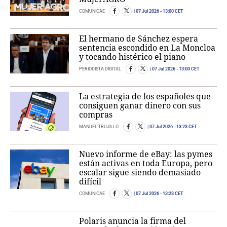
COMUNICAE
07 Jul 2026
- 13:00 CET
El hermano de Sánchez espera
sentencia escondido en La Moncloa
y tocando histérico el piano
PERIODISTA DIGITAL
07 Jul 2026
- 13:00 CET
La estrategia de los españoles que
consiguen ganar dinero con sus
compras
MANUEL TRUJILLO
07 Jul 2026
- 13:23 CET
Nuevo informe de eBay: las pymes
están activas en toda Europa, pero
escalar sigue siendo demasiado
difícil
COMUNICAE
07 Jul 2026
- 13:28 CET
Polaris anuncia la firma del