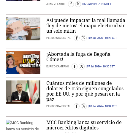
JUAN VELARDE
07 Jul 2026
- 10:06 CET
Así puede impactar la mal llamada
‘ley de nietos’ el mapa electoral sin
un solo mitin
PERIODISTA DIGITAL
07 Jul 2026
- 10:29 CET
¡Abortada la fuga de Begoña
Gómez!
EURICO CAMPANO
07 Jul 2026
- 10:30 CET
Cuántos miles de millones de
dólares de Irán siguen congelados
por EE.UU. y por qué pesan en la
paz
PERIODISTA DIGITAL
07 Jul 2026
- 10:34 CET
MCC Banking lanza su servicio de
microcréditos digitales