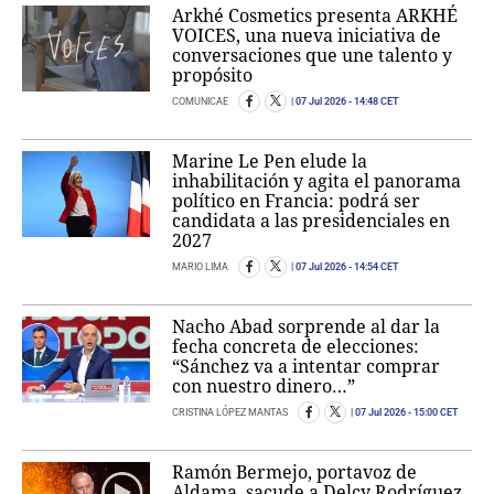
Arkhé Cosmetics presenta ARKHÉ
VOICES, una nueva iniciativa de
conversaciones que une talento y
propósito
COMUNICAE
07 Jul 2026
- 14:48 CET
Marine Le Pen elude la
inhabilitación y agita el panorama
político en Francia: podrá ser
candidata a las presidenciales en
2027
MARIO LIMA
07 Jul 2026
- 14:54 CET
Nacho Abad sorprende al dar la
fecha concreta de elecciones:
“Sánchez va a intentar comprar
con nuestro dinero…”
CRISTINA LÓPEZ MANTAS
07 Jul 2026
- 15:00 CET
Ramón Bermejo, portavoz de
Aldama, sacude a Delcy Rodríguez