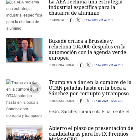
La AEA reclama una estrategia
industrial específica para la
chatarra de aluminio
COMUNICAE
07 Jul 2026
- 11:40 CET
Buxadé critica a Bruselas y
relaciona 104.000 despidos en la
automoción con la agenda verde
europea
PERIODISTA DIGITAL
07 Jul 2026
- 11:49 CET
Trump va a dar en la cumbre de la
OTAN patadas hasta en la boca a
Sánchez por corrupto y tramposo
PERIODISTA DIGITAL
07 Jul 2026
- 12:30 CET
Pedro Sánchez llorará solo. Finalmente, el
Abierto el plazo de presentación de
candidaturas para los IX Premios
MujerAGRO