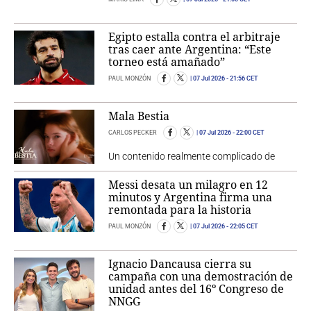
Egipto estalla contra el arbitraje
tras caer ante Argentina: “Este
torneo está amañado”
PAUL MONZÓN
07 Jul 2026
- 21:56 CET
Mala Bestia
CARLOS PECKER
07 Jul 2026
- 22:00 CET
Un contenido realmente complicado de
Messi desata un milagro en 12
minutos y Argentina firma una
remontada para la historia
PAUL MONZÓN
07 Jul 2026
- 22:05 CET
Ignacio Dancausa cierra su
campaña con una demostración de
unidad antes del 16º Congreso de
NNGG