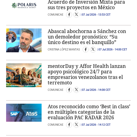
Acuerdo de Inversión Mixta para
sus tres proyectos en México
COMUNICAE
07 Jul 2026
- 13:53 CET
Abascal abochorna a Sánchez con
un demoledor pronóstico: “Su
único destino es el banquillo”
CRISTINA LÓPEZ MANTAS
07 Jul 2026
- 14:00 CET
mentorDay y Affor Health lanzan
apoyo psicológico 24/7 para
empresarios venezolanos tras el
terremoto
COMUNICAE
07 Jul 2026
- 14:08 CET
Atos reconocido como ‘Best in class’
en múltiples categorías de la
evaluación PAC RADAR 2026
COMUNICAE
07 Jul 2026
- 14:12 CET