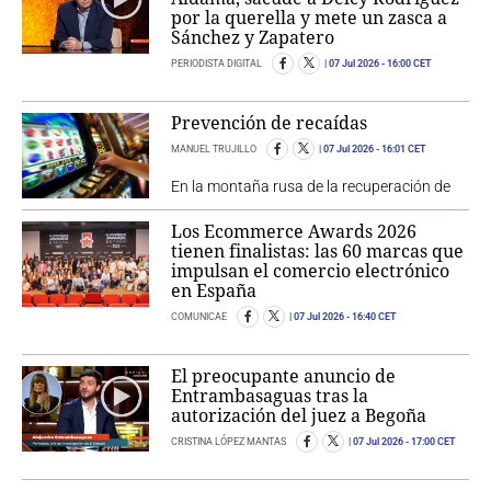
por la querella y mete un zasca a
Sánchez y Zapatero
PERIODISTA DIGITAL
07 Jul 2026
- 16:00 CET
Prevención de recaídas
MANUEL TRUJILLO
07 Jul 2026
- 16:01 CET
En la montaña rusa de la recuperación de
Los Ecommerce Awards 2026
tienen finalistas: las 60 marcas que
impulsan el comercio electrónico
en España
COMUNICAE
07 Jul 2026
- 16:40 CET
El preocupante anuncio de
Entrambasaguas tras la
autorización del juez a Begoña
CRISTINA LÓPEZ MANTAS
07 Jul 2026
- 17:00 CET