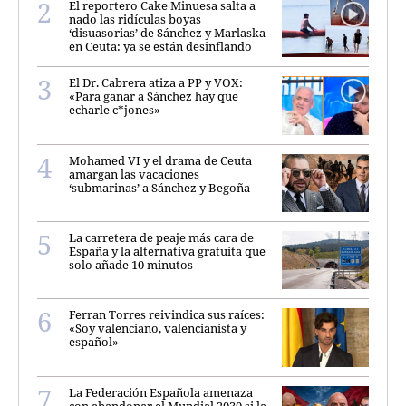
El reportero Cake Minuesa salta a
nado las ridículas boyas
‘disuasorias’ de Sánchez y Marlaska
en Ceuta: ya se están desinflando
El Dr. Cabrera atiza a PP y VOX:
«Para ganar a Sánchez hay que
echarle c*jones»
Mohamed VI y el drama de Ceuta
amargan las vacaciones
‘submarinas’ a Sánchez y Begoña
La carretera de peaje más cara de
España y la alternativa gratuita que
solo añade 10 minutos
Ferran Torres reivindica sus raíces:
«Soy valenciano, valencianista y
español»
La Federación Española amenaza
con abandonar el Mundial 2030 si la