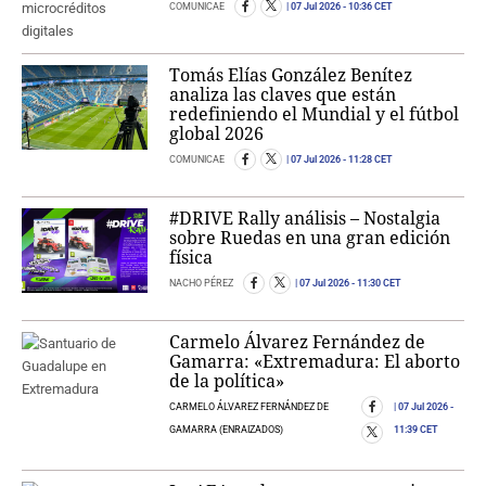
COMUNICAE
07 Jul 2026
- 10:36 CET
Tomás Elías González Benítez
analiza las claves que están
redefiniendo el Mundial y el fútbol
global 2026
COMUNICAE
07 Jul 2026
- 11:28 CET
#DRIVE Rally análisis – Nostalgia
sobre Ruedas en una gran edición
física
NACHO PÉREZ
07 Jul 2026
- 11:30 CET
Carmelo Álvarez Fernández de
Gamarra: «Extremadura: El aborto
de la política»
CARMELO ÁLVAREZ FERNÁNDEZ DE
07 Jul 2026
-
GAMARRA (ENRAIZADOS)
11:39 CET