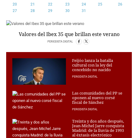
20
21
22
23
24
25
26
CRIMEN Y CASTIGO
27
28
29
30
31
MOTOR
RELIGION
TRAVELLERS
Valores del Ibex 35 que brillan este verano
EXPERTOS
PERIODISTA DIGITAL
GASTRONOMÍA
SALUD
Feijóo lanza la batalla
ESCAPARATE
cultural con la ley del
concebido no nacido
24X7
PERIODISTA DIGITAL
LA RETAGUARDIA
LA BURBUJA
Las comunidades del PP se
oponen al nuevo corsé
DIRECTORIOS
fiscal de Sánchez
LO ÚLTIMO
PERIODISTA DIGITAL
BLOGS
Treinta y dos años después,
VÍDEOS
Jean-Michel Jarre conquista
Madrid: de la lluvia de 1993
TEMAS
al éxtasis electrónico