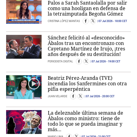
Palos a Sarah Santaolalla por salir
como una hooligan en defensa de
la tetraimputada Begoña Gómez
CRISTINA LÓPEZ MANTAS
07 Jul 2026
- 18:00 CET
Sánchez felicitó al «desconocido»
Ábalos tras un encontronazo con
Cayetano Martínez de Irujo, ¡tres
años después de su destitución!
PERIODISTA DIGITAL
07 Jul 2026
- 19:00 CET
Beatriz Pérez-Aranda (TVE)
incendia los Sanfermines con otra
pifia esperpéntica
JUAN VELARDE
07 Jul 2026
- 20:00 CET
La deleznable última semana de
Ábalos como ministro: tiene de
todo lo que se pueda imaginar y
más…
MARIO LIMA
07 Jul 2026
- 21:00 CET