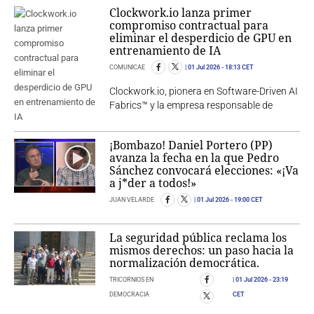
Clockwork.io lanza primer
compromiso contractual para
eliminar el desperdicio de GPU en
entrenamiento de IA
COMUNICAE
01 Jul 2026
- 18:13 CET
Clockwork.io, pionera en Software-Driven AI
Fabrics™ y la empresa responsable de
¡Bombazo! Daniel Portero (PP)
avanza la fecha en la que Pedro
Sánchez convocará elecciones: «¡Va
a j*der a todos!»
JUAN VELARDE
01 Jul 2026
- 19:00 CET
La seguridad pública reclama los
mismos derechos: un paso hacia la
normalización democrática.
TRICORNIOS EN
01 Jul 2026
- 23:19
DEMOCRACIA
CET