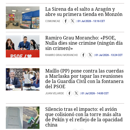
La Sirena da el salto a Aragón y
abre su primera tienda en Monzón
COMUNICAE
01 Jul 2026
- 13:16 CET
Ramiro Grau Morancho: «PSOE,
Nulla dies sine crimine (ningún día
sin crimen)»
RAMIRO GRAU MORANCHO
01 Jul 2026
- 13:24 CET
Maíllo (PP) pone contra las cuerdas
a Marlaska por tapar las reuniones
de la Guardia Civil con la fontanera
del PSOE
JUAN VELARDE
01 Jul 2026
- 14:00 CET
Silencio tras el impacto: el avión
que colisionó con la torre más alta
de Pekín y el reflejo de la opacidad
china