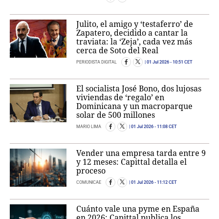
Julito, el amigo y ‘testaferro’ de
Zapatero, decidido a cantar la
traviata: la ‘Zeja’, cada vez más
cerca de Soto del Real
PERIODISTA DIGITAL
01 Jul 2026
- 10:51 CET
El socialista José Bono, dos lujosas
viviendas de ‘regalo’ en
Dominicana y un macroparque
solar de 500 millones
MARIO LIMA
01 Jul 2026
- 11:08 CET
Vender una empresa tarda entre 9
y 12 meses: Capittal detalla el
proceso
COMUNICAE
01 Jul 2026
- 11:12 CET
Cuánto vale una pyme en España
en 2026: Capittal publica los