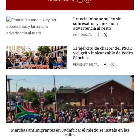
PERSONAJES
ORGANISMOS
LUGARES
Francia impone su ley sin
sobresaltos y lanza una
AUTORES
advertencia al resto
HEMEROTECA
PAUL MONZÓN
SERVICIOS
El ‘ejército de charos’ del PSOE
y el grito inalcanzable de Pedro
Sánchez
OFERTAS
PERIODISTA DIGITAL
CLUB PD
ENLACES
MEDIOS
MÁS SERVICIOS
EDICIONES
AMÉRICA
ESPAÑA
Marchas antimigrantes en Sudáfrica: el miedo se instala en las
calles