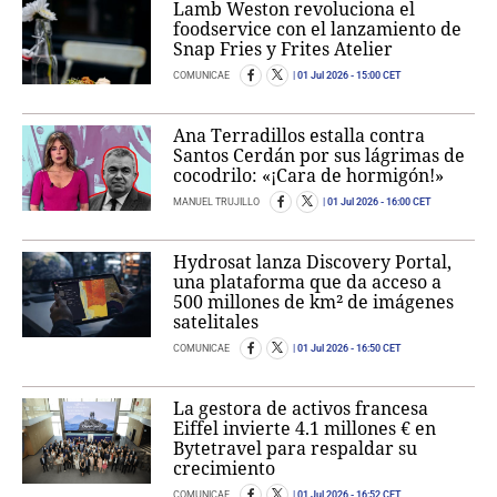
Lamb Weston revoluciona el
foodservice con el lanzamiento de
Snap Fries y Frites Atelier
COMUNICAE
01 Jul 2026
- 15:00 CET
Ana Terradillos estalla contra
Santos Cerdán por sus lágrimas de
cocodrilo: «¡Cara de hormigón!»
MANUEL TRUJILLO
01 Jul 2026
- 16:00 CET
Hydrosat lanza Discovery Portal,
una plataforma que da acceso a
500 millones de km² de imágenes
satelitales
COMUNICAE
01 Jul 2026
- 16:50 CET
La gestora de activos francesa
Eiffel invierte 4.1 millones € en
Bytetravel para respaldar su
crecimiento
COMUNICAE
01 Jul 2026
- 16:52 CET