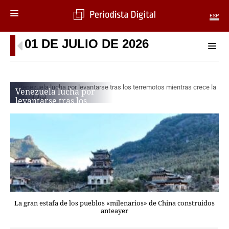
ESP
01 DE JULIO DE 2026
MENÚ
SECCIONES
POLÍTICA
Venezuela lucha por
MUNDO
levantarse tras los
PERIODISMO
terremotos mientras
ECONOMÍA
crece la ayuda global
DEPORTES
ALEX MACKENZIE
CIENCIA
TECNOLOGÍA
CULTURA
TELEVISIÓN
GENTE
La gran estafa de los pueblos «milenarios» de China construidos
MAGAZINE
anteayer
OTRAS WEBS