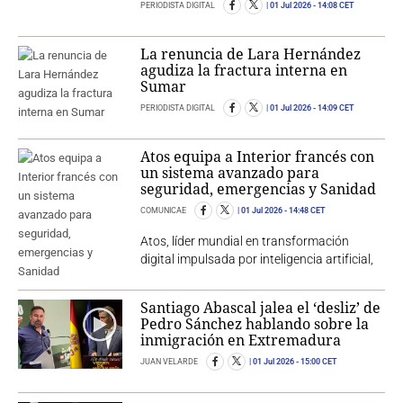
PERIODISTA DIGITAL
01 Jul 2026
- 14:08 CET
La renuncia de Lara Hernández
agudiza la fractura interna en
Sumar
PERIODISTA DIGITAL
01 Jul 2026
- 14:09 CET
Atos equipa a Interior francés con
un sistema avanzado para
seguridad, emergencias y Sanidad
COMUNICAE
01 Jul 2026
- 14:48 CET
Atos, líder mundial en transformación
digital impulsada por inteligencia artificial,
Santiago Abascal jalea el ‘desliz’ de
Pedro Sánchez hablando sobre la
inmigración en Extremadura
JUAN VELARDE
01 Jul 2026
- 15:00 CET