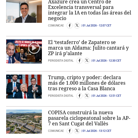
Axazure crea un Centro de
Excelencia transversal para
integrar la IA en todas las áreas del
negocio
COMUNICAE
01 Jul 2026
- 12:07 CET
El ‘testaferro’ de Zapatero se
marca un Aldama: Julito cantará y
ZP irá p’alante
PERIODISTA DIGITAL
01 Jul 2026
- 12:30 CET
Trump, cripto y poder: declara
más de 1.000 millones de dólares
tras regreso a la Casa Blanca
PERIODISTA DIGITAL
01 Jul 2026
- 12:51 CET
COPISA construirá la nueva
pasarela ciclopeatonal sobre la AP-
7 en Sant Cugat del Vallès
COMUNICAE
01 Jul 2026
- 13:12 CET