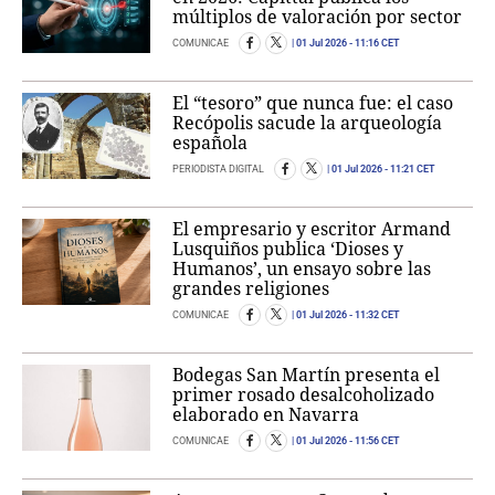
múltiplos de valoración por sector
COMUNICAE
01 Jul 2026
- 11:16 CET
El “tesoro” que nunca fue: el caso
Recópolis sacude la arqueología
española
PERIODISTA DIGITAL
01 Jul 2026
- 11:21 CET
El empresario y escritor Armand
Lusquiños publica ‘Dioses y
Humanos’, un ensayo sobre las
grandes religiones
COMUNICAE
01 Jul 2026
- 11:32 CET
Bodegas San Martín presenta el
primer rosado desalcoholizado
elaborado en Navarra
COMUNICAE
01 Jul 2026
- 11:56 CET