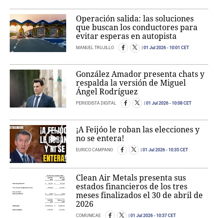
Operación salida: las soluciones
que buscan los conductores para
evitar esperas en autopista
MANUEL TRUJILLO
01 Jul 2026
- 10:01 CET
González Amador presenta chats y
respalda la versión de Miguel
Ángel Rodríguez
PERIODISTA DIGITAL
01 Jul 2026
- 10:08 CET
¡A Feijóo le roban las elecciones y
no se entera!
EURICO CAMPANO
01 Jul 2026
- 10:35 CET
Clean Air Metals presenta sus
estados financieros de los tres
meses finalizados el 30 de abril de
2026
COMUNICAE
01 Jul 2026
- 10:37 CET