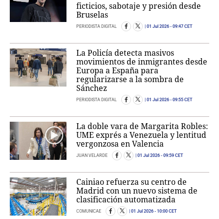
ficticios, sabotaje y presión desde
Bruselas
PERIODISTA DIGITAL
01 Jul 2026
- 09:47 CET
La Policía detecta masivos
movimientos de inmigrantes desde
Europa a España para
regularizarse a la sombra de
Sánchez
PERIODISTA DIGITAL
01 Jul 2026
- 09:55 CET
La doble vara de Margarita Robles:
UME exprés a Venezuela y lentitud
vergonzosa en Valencia
JUAN VELARDE
01 Jul 2026
- 09:59 CET
Cainiao refuerza su centro de
Madrid con un nuevo sistema de
clasificación automatizada
COMUNICAE
01 Jul 2026
- 10:00 CET