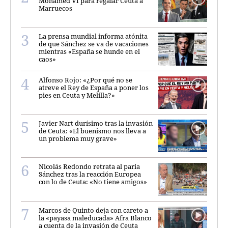
Mohamed VI para regalar Ceuta a
Marruecos
La prensa mundial informa atónita
de que Sánchez se va de vacaciones
mientras «España se hunde en el
caos»
Alfonso Rojo: «¿Por qué no se
atreve el Rey de España a poner los
pies en Ceuta y Melilla?»
Javier Nart durísimo tras la invasión
de Ceuta: «El buenismo nos lleva a
un problema muy grave»
Nicolás Redondo retrata al paria
Sánchez tras la reacción Europea
con lo de Ceuta: «No tiene amigos»
Marcos de Quinto deja con careto a
la «payasa maleducada» Afra Blanco
a cuenta de la invasión de Ceuta