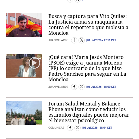
Busca y captura para Vito Quiles:
La Justicia arma su maquinaria
contra el reportero que molesta a
Moncloa
JUAN VELARDE
01 Jul 2026
- 17:11 CET
¡Qué cara! María Jesús Montero
(PSOE) exige a Juanma Moreno
(PP) lo contrario de lo que hizo
Pedro Sánchez para seguir en La
Moncloa
JUAN VELARDE
01 Jul 2026
- 18:00 CET
Forum Salud Mental y Balance
Phone analizan cómo reducir los
estímulos digitales puede mejorar
el bienestar psicológico
COMUNICAE
01 Jul 2026
- 18:04 CET