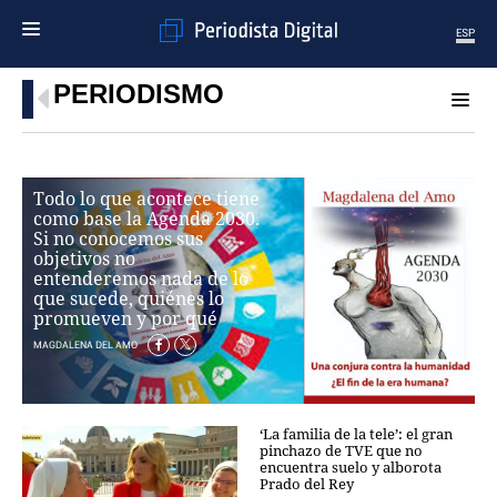
ESP
PERIODISMO
MENÚ
SECCIONES
POLÍTICA
Todo lo que acontece tiene
MUNDO
como base la Agenda 2030.
PERIODISMO
Si no conocemos sus
ECONOMÍA
objetivos no
entenderemos nada de lo
DEPORTES
que sucede, quiénes lo
CIENCIA
promueven y por qué
TECNOLOGÍA
MAGDALENA DEL AMO
CULTURA
TELEVISIÓN
GENTE
‘La familia de la tele’: el gran
MAGAZINE
pinchazo de TVE que no
encuentra suelo y alborota
Prado del Rey
OTRAS WEBS