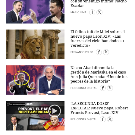
con su ‘enemigo íntimo’ Nacho
Escolar
MARIO LIMA
El felino tuit de Milei sobre el
nuevo papa León XIV: «Las
fuerzas del cielo han dado su
veredicto»
FERNANDO VELOZ
Nacho Abad dinamita la
gestión de Marlaska en el caso
Ana Julia Quezada: “Uno de los
peores de la historia”
PERIODISTA DIGITAL
‘LA SEGUNDA DOSIS’
ESPECIAL: Nuevo papa, Robert
Francis Prevost, León XIV
PERIODISTA DIGITAL