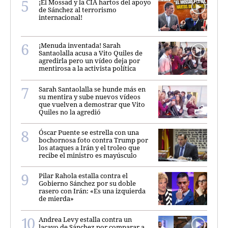
¡El Mossad y la CIA hartos del apoyo
de Sánchez al terrorismo
internacional!
¡Menuda inventada! Sarah
Santaolalla acusa a Vito Quiles de
agredirla pero un vídeo deja por
mentirosa a la activista política
Sarah Santaolalla se hunde más en
su mentira y sube nuevos vídeos
que vuelven a demostrar que Vito
Quiles no la agredió
Óscar Puente se estrella con una
bochornosa foto contra Trump por
los ataques a Irán y el troleo que
recibe el ministro es mayúsculo
Pilar Rahola estalla contra el
Gobierno Sánchez por su doble
rasero con Irán: «Es una izquierda
de mierda»
Andrea Levy estalla contra un
lacayo de Sánchez por comparar a