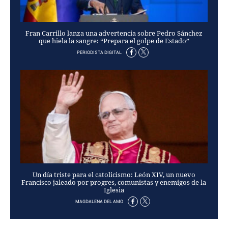
PERSONAJES
ORGANISMOS
LUGARES
Fran Carrillo lanza una advertencia sobre Pedro Sánchez
que hiela la sangre: “Prepara el golpe de Estado”
AUTORES
PERIODISTA DIGITAL
HEMEROTECA
SERVICIOS
OFERTAS
CLUB PD
ENLACES
MEDIOS
MÁS SERVICIOS
EDICIONES
Un día triste para el catolicismo: León XIV, un nuevo
Francisco jaleado por progres, comunistas y enemigos de la
AMÉRICA
Iglesia
ESPAÑA
MAGDALENA DEL AMO