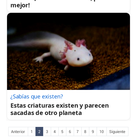
mejor!
¿Sabías que existen?
Estas criaturas existen y parecen
sacadas de otro planeta
Anterior
1
2
3
4
5
6
7
8
9
10
Siguiente