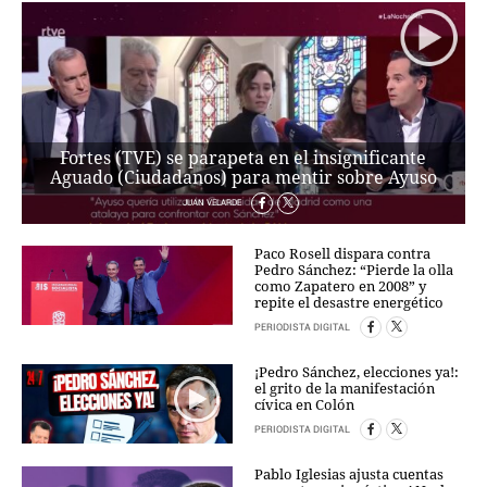
Fortes (TVE) se parapeta en el insignificante
Aguado (Ciudadanos) para mentir sobre Ayuso
JUAN VELARDE
Paco Rosell dispara contra
Pedro Sánchez: “Pierde la olla
como Zapatero en 2008” y
repite el desastre energético
PERIODISTA DIGITAL
¡Pedro Sánchez, elecciones ya!:
el grito de la manifestación
cívica en Colón
PERIODISTA DIGITAL
Pablo Iglesias ajusta cuentas