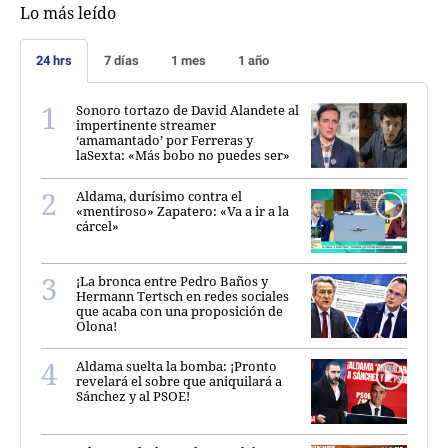
Lo más leído
24 hrs
7 días
1 mes
1 año
Sonoro tortazo de David Alandete al
impertinente streamer
‘amamantado’ por Ferreras y
laSexta: «Más bobo no puedes ser»
Aldama, durísimo contra el
«mentiroso» Zapatero: «Va a ir a la
cárcel»
¡La bronca entre Pedro Baños y
Hermann Tertsch en redes sociales
que acaba con una proposición de
Olona!
Aldama suelta la bomba: ¡Pronto
revelará el sobre que aniquilará a
Sánchez y al PSOE!