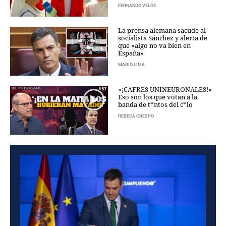
FERNANDO VELOZ
CRIMEN Y CASTIGO
MOTOR
La prensa alemana sacude al
socialista Sánchez y alerta de
RELIGION
que «algo no va bien en
España»
TRAVELLERS
EXPERTOS
MARIO LIMA
GASTRONOMÍA
«¡CAFRES UNINEURONALES!»
SALUD
Eso son los que votan a la
3SEGUNDOS
banda de t*ntos del c*lo
ESCAPARATE
REBECA CRESPO
LA SEGUNDA DOSIS
CORONAVIRUS
DIRECTORIOS
LO ÚLTIMO
BLOGS
VÍDEOS
TEMAS