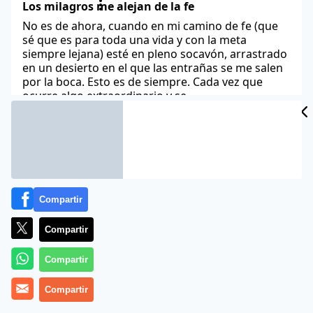
Los milagros me alejan de la fe
No es de ahora, cuando en mi camino de fe (que
sé que es para toda una vida y con la meta
siempre lejana) esté en pleno socavón, arrastrado
en un desierto en el que las entrañas se me salen
por la boca. Esto es de siempre. Cada vez que
ocurre algo extraordinario y se
Acabar con El Yunque en un minuto
Todos los obispos, reunidos en asamblea en la
Conferencia Episcopal Española, queremos
denunciar ante nuestros fieles la existencia de El
Yunque, una sociedad secreta que, bajo el
Compartir
supuesto fin de “instaurar el Reino de Dios en la
tierra”, se vale de la mentira, la manipulación y la
Compartir
calumnia. Desde hace al menos cuatro décadas,
esta
Compartir
Mi fe, católica o no
Compartir
Me considero católico, aunque aspiro ante todo a