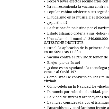
Pocos y leves efectos secundarios con
Israel recomienda la vacuna contra 
Popular rabino advierte a sus seguid
El judaísmo en la música I: el Holoca
¿Apartheid?
La fascinación palestina por el nazi
Estado Islámico ordena a sus «lobos» a
Una calamidad mundial: 340.000.000 
GATESTONE INSTITUTE
Israel: la aplicación de la primera do
en un 50% tras 14 días
Vacuna contra el COVID-19: temor de 
El ejemplo de Israel
¿Cómo están ayudando la tecnología y 
vencer al Covid-19?
Cómo Israel se convirtió en líder mu
Yitzhak
Cómo celebran la Navidad los yihadis
Denuncia por robo de identidad. por
La Yihad de turcos y azerbayanos dec
La mujer considerada por el islamis
Panarabismo y panislamismo frente a