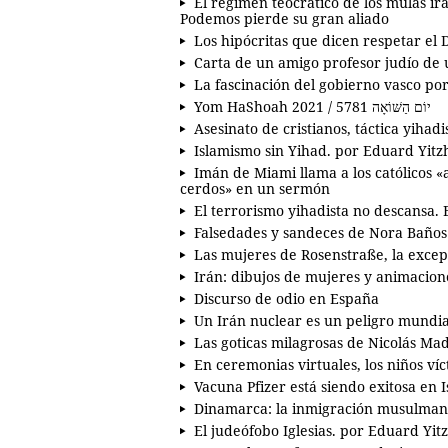
El régimen teocrático de los mulás ir
Podemos pierde su gran aliado
Los hipócritas que dicen respetar el
Carta de un amigo profesor judío de
La fascinación del gobierno vasco por
Yom HaShoah 2021 / יוֹם הַשּׁוֹאָה 5781
Asesinato de cristianos, táctica yihadi
Islamismo sin Yihad. por Eduard Yit
Imán de Miami llama a los católicos 
cerdos» en un sermón
El terrorismo yihadista no descansa.
Falsedades y sandeces de Nora Baños
Las mujeres de Rosenstraße, la excep
Irán: dibujos de mujeres y animacion
Discurso de odio en España
Un Irán nuclear es un peligro mundi
Las goticas milagrosas de Nicolás Ma
En ceremonias virtuales, los niños v
Vacuna Pfizer está siendo exitosa en I
Dinamarca: la inmigración musulman
El judeófobo Iglesias. por Eduard Yit