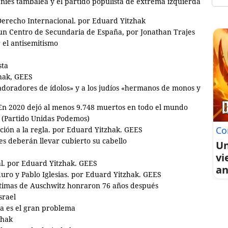
aníes tambalea y el partido populista de extrema izquierda
 Derecho Internacional. por Eduard Yitzhak
 un Centro de Secundaria de España, por Jonathan Trajes
 el antisemitismo
sta
zhak, GEES
«adoradores de ídolos» y a los judíos «hermanos de monos y
 En 2020 dejó al menos 9.748 muertos en todo el mundo
 (Partido Unidas Podemos)
Co
ción a la regla. por Eduard Yitzhak. GEES
es deberán llevar cubierto su cabello
Un
vi
al. por Eduard Yitzhak. GEES
an
duro y Pablo Iglesias. por Eduard Yitzhak. GEES
íctimas de Auschwitz honraron 76 años después
srael
a es el gran problema
zhak