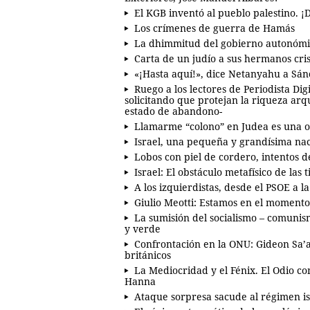
El KGB inventó al pueblo palestino.
Los crímenes de guerra de Hamás
La dhimmitud del gobierno autonómi
Carta de un judío a sus hermanos cri
«¡Hasta aquí!», dice Netanyahu a Sá
Ruego a los lectores de Periodista Di
solicitando que protejan la riqueza ar
estado de abandono-
Llamarme “colono” en Judea es una o
Israel, una pequeña y grandísima naci
Lobos con piel de cordero, intentos d
Israel: El obstáculo metafísico de las t
A los izquierdistas, desde el PSOE a 
Giulio Meotti: Estamos en el momento 
La sumisión del socialismo – comunism
y verde
Confrontación en la ONU: Gideon Sa’ar
británicos
La Mediocridad y el Fénix. El Odio c
Hanna
Ataque sorpresa sacude al régimen is