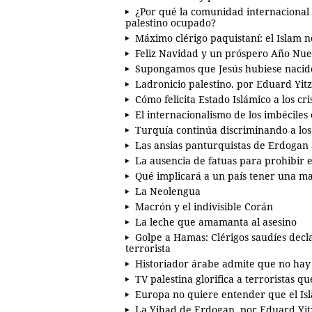
¿Por qué la comunidad internacional 
palestino ocupado?
Máximo clérigo paquistaní: el Islam n
Feliz Navidad y un próspero Año Nu
Supongamos que Jesús hubiese nacid
Ladronicio palestino. por Eduard Yit
Cómo felicita Estado Islámico a los cr
El internacionalismo de los imbéciles
Turquía continúa discriminando a los 
Las ansias panturquistas de Erdogan a
La ausencia de fatuas para prohibir 
Qué implicará a un país tener una 
La Neolengua
Macrón y el indivisible Corán
La leche que amamanta al asesino
Golpe a Hamas: Clérigos saudíes de
terrorista
Historiador árabe admite que no hay
TV palestina glorifica a terroristas qu
Europa no quiere entender que el Is
La Yihad de Erdogan. por Eduard Yi