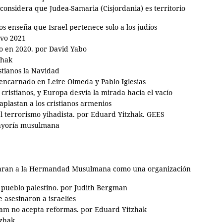
considera que Judea-Samaria (Cisjordania) es territorio
os enseña que Israel pertenece solo a los judíos
evo 2021
o en 2020. por David Yabo
zhak
istianos la Navidad
 encarnado en Leire Olmeda y Pablo Iglesias
cristianos, y Europa desvía la mirada hacia el vacío
plastan a los cristianos armenios
el terrorismo yihadista. por Eduard Yitzhak. GEES
mayoría musulmana
claran a la Hermandad Musulmana como una organización
 pueblo palestino. por Judith Bergman
e asesinaron a israelíes
lam no acepta reformas. por Eduard Yitzhak
tzhak