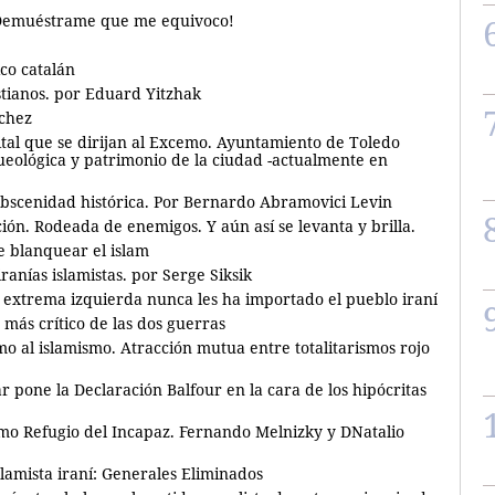
 ¡Demuéstrame que me equivoco!
co catalán
stianos. por Eduard Yitzhak
nchez
gital que se dirijan al Excemo. Ayuntamiento de Toledo
queológica y patrimonio de la ciudad -actualmente en
bscenidad histórica. Por Bernardo Abramovici Levin
ón. Rodeada de enemigos. Y aún así se levanta y brilla.
e blanquear el islam
iranías islamistas. por Serge Siksik
la extrema izquierda nunca les ha importado el pueblo iraní
más crítico de las dos guerras
o al islamismo. Atracción mutua entre totalitarismos rojo
 pone la Declaración Balfour en la cara de los hipócritas
omo Refugio del Incapaz. Fernando Melnizky y DNatalio
lamista iraní: Generales Eliminados