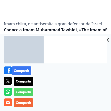
Imam chiita, de antisemita a gran defensor de Israel
Conoce a Imam Muhammad Tawhidi, «The Imam of
Peace»
4
julio 24, 2020
Categorías:
Ana Jerozolimski
,
Entrevistas
,
Islam
,
Medio
Compartir
Oriente
,
Mundo Árabe
por:
Ana Jerozolimski
Compartir
Fuente:
Semanariohebreojai.com
Compartir
Esta entrevista la publicamos hace unos meses. Ante
Compartir
las crecientes expresiones de antisemitismo en