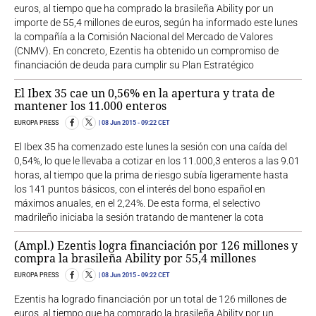
euros, al tiempo que ha comprado la brasileña Ability por un
importe de 55,4 millones de euros, según ha informado este lunes
la compañía a la Comisión Nacional del Mercado de Valores
(CNMV). En concreto, Ezentis ha obtenido un compromiso de
financiación de deuda para cumplir su Plan Estratégico
El Ibex 35 cae un 0,56% en la apertura y trata de
mantener los 11.000 enteros
EUROPA PRESS
08 Jun 2015
- 09:22 CET
El Ibex 35 ha comenzado este lunes la sesión con una caída del
0,54%, lo que le llevaba a cotizar en los 11.000,3 enteros a las 9.01
horas, al tiempo que la prima de riesgo subía ligeramente hasta
los 141 puntos básicos, con el interés del bono español en
máximos anuales, en el 2,24%. De esta forma, el selectivo
madrileño iniciaba la sesión tratando de mantener la cota
(Ampl.) Ezentis logra financiación por 126 millones y
compra la brasileña Ability por 55,4 millones
EUROPA PRESS
08 Jun 2015
- 09:22 CET
Ezentis ha logrado financiación por un total de 126 millones de
euros, al tiempo que ha comprado la brasileña Ability por un