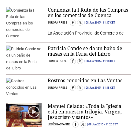
Comienza la I Ruta de las Compras
en los comercios de Cuenca
EUROPA PRESS
08 Jun 2015
- 11:17 CET
La Asociación Provincial de Comercio de
Patricia Conde se da un baño de
masas en la Feria del Libro
EUROPA PRESS
08 Jun 2015
- 11:18 CET
Rostros conocidos en Las Ventas
EUROPA PRESS
08 Jun 2015
- 11:18 CET
Manuel Celada: «Toda la Iglesia
está en nuestra trilogía: Virgen,
Jesucristo y santos»
JESÚS BASTANTE
08 Jun 2015
- 11:20 CET