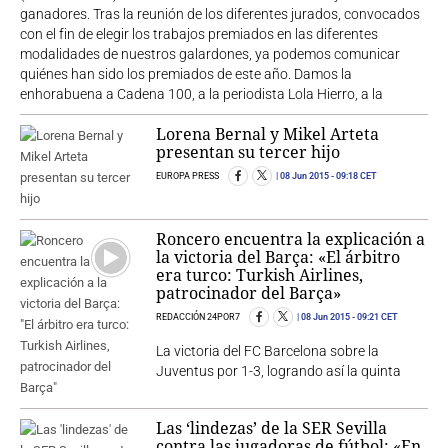
ganadores. Tras la reunión de los diferentes jurados, convocados
con el fin de elegir los trabajos premiados en las diferentes
modalidades de nuestros galardones, ya podemos comunicar
quiénes han sido los premiados de este año. Damos la
enhorabuena a Cadena 100, a la periodista Lola Hierro, a la
Lorena Bernal y Mikel Arteta
presentan su tercer hijo
EUROPA PRESS
08 Jun 2015
- 09:18 CET
Roncero encuentra la explicación a
la victoria del Barça: «El árbitro
era turco: Turkish Airlines,
patrocinador del Barça»
REDACCIÓN 24POR7
08 Jun 2015
- 09:21 CET
La victoria del FC Barcelona sobre la
Juventus por 1-3, logrando así la quinta
Las ‘lindezas’ de la SER Sevilla
contra las jugadoras de fútbol: «En