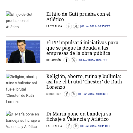
El hijo de Guti prueba con el
Atlético
LAOTRALIGA .
08 Jun 2015
- 10:35 CET
El PP impulsará iniciativas para
que se pague la deuda a las
empresas de la obra pública
REDACCIÓN
08 Jun 2015
- 10:35 CET
Religión, aborto, ruina y bulimia:
así fue el brutal ‘Chester’ de Ruth
Lorenzo
SERGIO ESPÍ
08 Jun 2015
- 10:38 CET
Di María pone en bandeja su
fichaje a Valencia y Atlético
LAOTRALIGA .
08 Jun 2015
- 10:41 CET