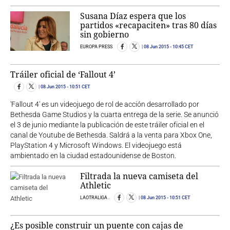
Susana Díaz espera que los
partidos «recapaciten» tras 80 días
sin gobierno
EUROPA PRESS
08 Jun 2015
- 10:45 CET
Tráiler oficial de ‘Fallout 4’
08 Jun 2015
- 10:51 CET
'Fallout 4' es un videojuego de rol de acción desarrollado por
Bethesda Game Studios y la cuarta entrega de la serie. Se anunció
el 3 de junio mediante la publicación de este tráiler oficial en el
canal de Youtube de Bethesda. Saldrá a la venta para Xbox One,
PlayStation 4 y Microsoft Windows. El videojuego está
ambientado en la ciudad estadounidense de Boston.
Filtrada la nueva camiseta del
Athletic
LAOTRALIGA .
08 Jun 2015
- 10:51 CET
¿Es posible construir un puente con cajas de