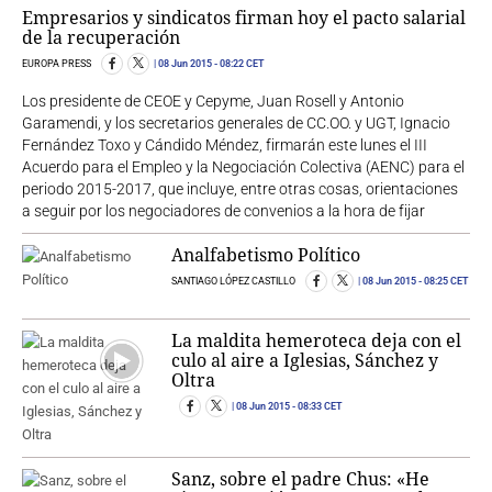
Empresarios y sindicatos firman hoy el pacto salarial
de la recuperación
EUROPA PRESS
08 Jun 2015
- 08:22 CET
Los presidente de CEOE y Cepyme, Juan Rosell y Antonio
Garamendi, y los secretarios generales de CC.OO. y UGT, Ignacio
Fernández Toxo y Cándido Méndez, firmarán este lunes el III
Acuerdo para el Empleo y la Negociación Colectiva (AENC) para el
periodo 2015-2017, que incluye, entre otras cosas, orientaciones
a seguir por los negociadores de convenios a la hora de fijar
Analfabetismo Político
SANTIAGO LÓPEZ CASTILLO
08 Jun 2015
- 08:25 CET
La maldita hemeroteca deja con el
culo al aire a Iglesias, Sánchez y
Oltra
08 Jun 2015
- 08:33 CET
Sanz, sobre el padre Chus: «He