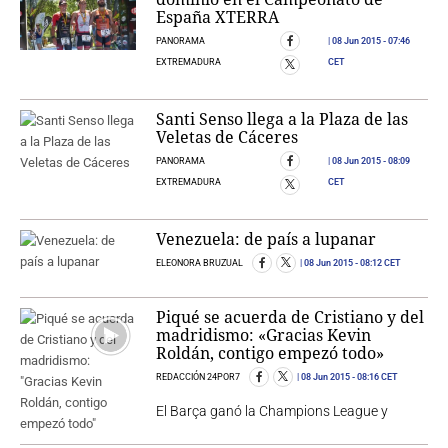
España XTERRA
PANORAMA
08 Jun 2015
- 07:46
EXTREMADURA
CET
Santi Senso llega a la Plaza de las
Veletas de Cáceres
PANORAMA
08 Jun 2015
- 08:09
EXTREMADURA
CET
Venezuela: de país a lupanar
ELEONORA BRUZUAL
08 Jun 2015
- 08:12 CET
Piqué se acuerda de Cristiano y del
madridismo: «Gracias Kevin
Roldán, contigo empezó todo»
REDACCIÓN 24POR7
08 Jun 2015
- 08:16 CET
El Barça ganó la Champions League y