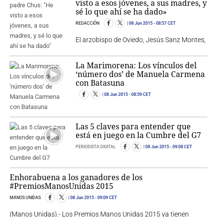
visto a esos jóvenes, a sus madres, y
sé lo que ahí se ha dado»
REDACCIÓN
08 Jun 2015
- 08:57 CET
El arzobispo de Oviedo, Jesús Sanz Montes,
La Marimorena: Los vínculos del
‘número dos’ de Manuela Carmena
con Batasuna
08 Jun 2015
- 08:59 CET
Las 5 claves para entender que
está en juego en la Cumbre del G7
PERIODISTA DIGITAL
08 Jun 2015
- 09:08 CET
Enhorabuena a los ganadores de los
#PremiosManosUnidas 2015
MANOS UNIDAS
08 Jun 2015
- 09:09 CET
(Manos Unidas).- Los Premios Manos Unidas 2015 ya tienen