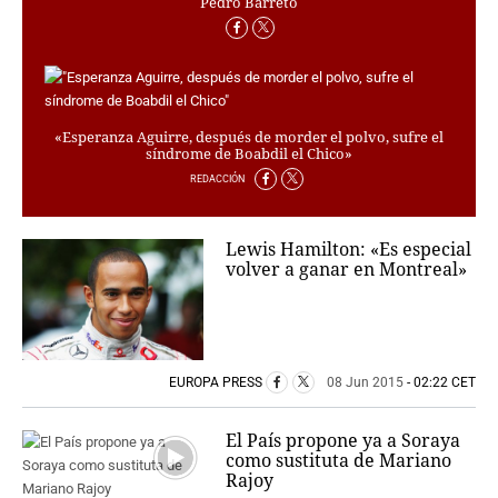
Pedro Barreto
PERSONAJES
ORGANISMOS
LUGARES
AUTORES
HEMEROTECA
«Esperanza Aguirre, después de morder el polvo, sufre el
síndrome de Boabdil el Chico»
SERVICIOS
REDACCIÓN
OFERTAS
CLUB PD
Lewis Hamilton: «Es especial
ENLACES
volver a ganar en Montreal»
MEDIOS
MÁS SERVICIOS
EDICIONES
EUROPA PRESS
08 Jun 2015
- 02:22 CET
AMÉRICA
ESPAÑA
El País propone ya a Soraya
como sustituta de Mariano
Rajoy