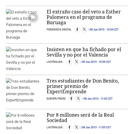
El extraño caso del veto a Esther
Palomera en el programa de
Buruaga
PERIODISTA DIGITAL
08 Jun 2015
- 10:54 CET
Insisten en que ha fichado por el
Sevilla y no por el Valencia
LAOTRALIGA .
08 Jun 2015
- 10:59 CET
Tres estudiantes de Don Benito,
primer premio de
ExpertEmprende
EUROPA PRESS
08 Jun 2015
- 11:03 CET
Por 8 millones será de la Real
Sociedad
LAOTRALIGA .
08 Jun 2015
- 11:05 CET