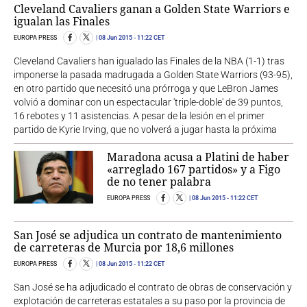
Cleveland Cavaliers ganan a Golden State Warriors e
igualan las Finales
EUROPA PRESS
08 Jun 2015
- 11:22 CET
Cleveland Cavaliers han igualado las Finales de la NBA (1-1) tras
imponerse la pasada madrugada a Golden State Warriors (93-95),
en otro partido que necesitó una prórroga y que LeBron James
volvió a dominar con un espectacular 'triple-doble' de 39 puntos,
16 rebotes y 11 asistencias. A pesar de la lesión en el primer
partido de Kyrie Irving, que no volverá a jugar hasta la próxima
Maradona acusa a Platini de haber
«arreglado 167 partidos» y a Figo
de no tener palabra
EUROPA PRESS
08 Jun 2015
- 11:22 CET
San José se adjudica un contrato de mantenimiento
de carreteras de Murcia por 18,6 millones
EUROPA PRESS
08 Jun 2015
- 11:22 CET
San José se ha adjudicado el contrato de obras de conservación y
explotación de carreteras estatales a su paso por la provincia de