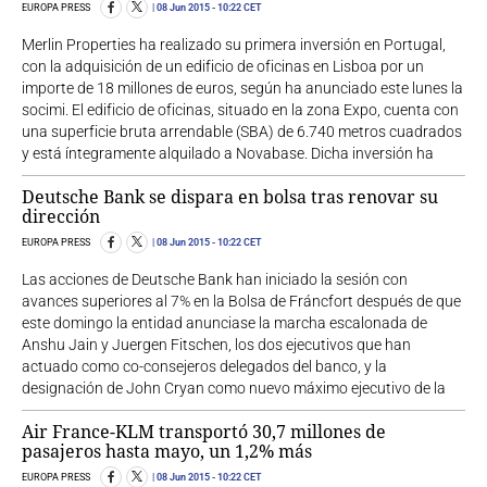
EUROPA PRESS
08 Jun 2015
- 10:22 CET
Merlin Properties ha realizado su primera inversión en Portugal,
con la adquisición de un edificio de oficinas en Lisboa por un
importe de 18 millones de euros, según ha anunciado este lunes la
socimi. El edificio de oficinas, situado en la zona Expo, cuenta con
una superficie bruta arrendable (SBA) de 6.740 metros cuadrados
y está íntegramente alquilado a Novabase. Dicha inversión ha
Deutsche Bank se dispara en bolsa tras renovar su
dirección
EUROPA PRESS
08 Jun 2015
- 10:22 CET
Las acciones de Deutsche Bank han iniciado la sesión con
avances superiores al 7% en la Bolsa de Fráncfort después de que
este domingo la entidad anunciase la marcha escalonada de
Anshu Jain y Juergen Fitschen, los dos ejecutivos que han
actuado como co-consejeros delegados del banco, y la
designación de John Cryan como nuevo máximo ejecutivo de la
Air France-KLM transportó 30,7 millones de
pasajeros hasta mayo, un 1,2% más
EUROPA PRESS
08 Jun 2015
- 10:22 CET