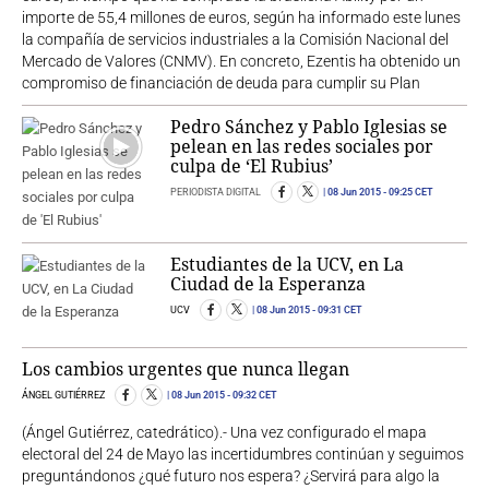
importe de 55,4 millones de euros, según ha informado este lunes
la compañía de servicios industriales a la Comisión Nacional del
Mercado de Valores (CNMV). En concreto, Ezentis ha obtenido un
compromiso de financiación de deuda para cumplir su Plan
Pedro Sánchez y Pablo Iglesias se
pelean en las redes sociales por
culpa de ‘El Rubius’
PERIODISTA DIGITAL
08 Jun 2015
- 09:25 CET
Estudiantes de la UCV, en La
Ciudad de la Esperanza
UCV
08 Jun 2015
- 09:31 CET
Los cambios urgentes que nunca llegan
ÁNGEL GUTIÉRREZ
08 Jun 2015
- 09:32 CET
(Ángel Gutiérrez, catedrático).- Una vez configurado el mapa
electoral del 24 de Mayo las incertidumbres continúan y seguimos
preguntándonos ¿qué futuro nos espera? ¿Servirá para algo la