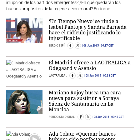
irrupción de los partidos emergentes? ¿En qué quedarán los
buenos propósitos de la regeneración moral? En torno
‘Un Tiempo Nuevo’ se rinde a
Isabel Pantoja y Sandra Barneda
hace el ridículo justificando lo
injustificable
SERGIO ESPÍ
08 Jun 2015
- 09:37 CET
El Madrid ofrece a LAOTRALIGA a
Odegaard y Asensio
LAOTRALIGA .
08 Jun 2015
- 09:38 CET
Mariano Rajoy busca una cara
nueva para sustituir a Soraya
Sáenz de Santamaría en La
Moncloa
PERIODISTA DIGITAL
08 Jun 2015
- 09:42 CET
Ada Colau: «Quemar bancos
hubiera sido perfectamente