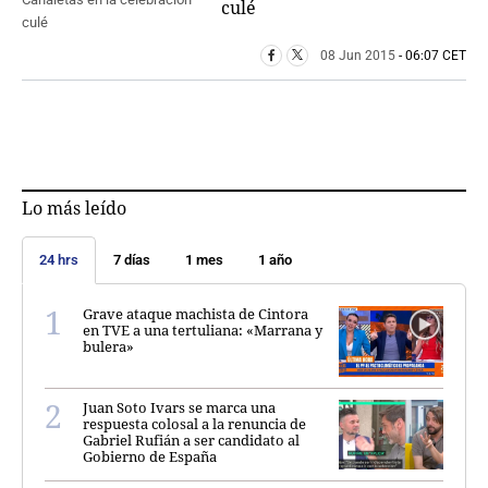
culé
08 Jun 2015
- 06:07 CET
Lo más leído
24 hrs
7 días
1 mes
1 año
Grave ataque machista de Cintora
en TVE a una tertuliana: «Marrana y
bulera»
Juan Soto Ivars se marca una
respuesta colosal a la renuncia de
Gabriel Rufián a ser candidato al
Gobierno de España