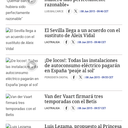
razonable»
LUIS BALCARCE
08 Jun 2015
- 09:46 CET
El Sevilla llega a un acuerdo con el
sustituto de Aleix Vidal
LAOTRALIGA .
08 Jun 2015
- 09:48 CET
¡De locos!: Todas las instalaciones
de autoconsumo eléctrico pagarán
en España ‘peaje al sol’
PERIODISTA DIGITAL
08 Jun 2015
- 09:55 CET
Van der Vaart firmará tres
temporadas con el Betis
LAOTRALIGA .
08 Jun 2015
- 09:57 CET
Luis Lezama, propuesto al Princesa