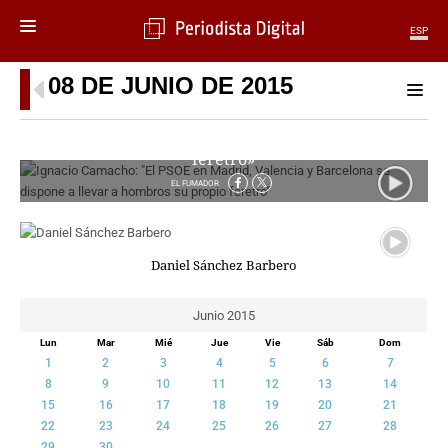
ESP
08 DE JUNIO DE 2015
MENÚ
Ignacio Camacho: «El PSOE en Madrid, Valencia y
SECCIONES
Barcelona se dispone a llevar a hombros su propio
POLÍTICA
féretro»
MUNDO
EL FUMADOR
PERIODISMO
ECONOMÍA
DEPORTES
Daniel Sánchez Barbero
CIENCIA
TECNOLOGÍA
Junio 2015
CULTURA
Lun
Mar
Mié
Jue
Vie
Sáb
Dom
TELEVISIÓN
1
2
3
4
5
6
7
GENTE
8
9
10
11
12
13
14
MAGAZINE
15
16
17
18
19
20
21
22
23
24
25
26
27
28
OTRAS WEBS
29
30