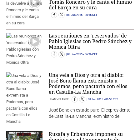
Tomás Roncero y le canta el himno
del Barça en su cara
08 Jun 2015
- 06:16 CET
Las reuniones en ‘reservados’ de
Pablo Iglesias con Pedro Sánchez y
Mónica Oltra
08 Jun 2015
- 06:26 CET
Una vela a Dios y otra al diablo:
José Bono llama extremista a
Podemos, pero pactaría con ellos
en Castilla-La Mancha
JUAN VELARDE
08 Jun 2015
- 06:50 CET
José Bono en estado puro. El expresidente
de Castilla-La Mancha, exministro de
Ruzafa y Erbanova imponen su
dominio en el Campeonato de