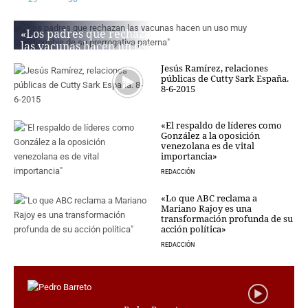
CRIMEN Y CASTIGO
«Los padres que rechazan
MOTOR
las vacunas hacen un uso
RELIGION
muy cuestionable de su
Jesús Ramírez, relaciones
prerrogativa paterna»
TRAVELLERS
públicas de Cutty Sark España.
8-6-2015
REDACCIÓN
EXPERTOS
GASTRONOMÍA
SALUD
«El respaldo de líderes como
González a la oposición
ESCAPARATE
venezolana es de vital
importancia»
24X7
REDACCIÓN
LA RETAGUARDIA
LA BURBUJA
«Lo que ABC reclama a
Mariano Rajoy es una
transformación profunda de su
DIRECTORIOS
acción política»
LO ÚLTIMO
REDACCIÓN
BLOGS
VÍDEOS
TEMAS