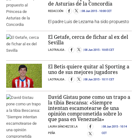
de Asturias de la Concordia
REDACCIÓN
08 Jun 2015
- 10:00 CET
El padre Luis de Lezama ha sido propuesto
El Getafe, cerca de fichar al ex del
Sevilla
LAOTRALIGA .
08 Jun 2015
- 10:05 CET
El Betis quiere quitar al Sporting a
uno de sus mejores jugadores
LAOTRALIGA .
08 Jun 2015
- 10:11 CET
David Gistau pone como un trapo a
la tibia Bescansa: «Siempre
intentan escamotearse de una
opinión comprometida sobre lo
que pasa en Venezuela»
LAURA SÁNCHEZ DE LA
08 Jun 2015
- 10:14
PEÑA
CET