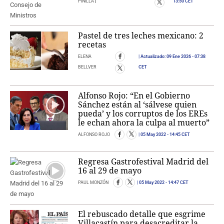
PINILLA
|
13:50 CET
Pastel de tres leches mexicano: 2
recetas
ELENA
Actualizado:
09 Ene 2026
- 07:38
BELLVER
CET
Alfonso Rojo: “En el Gobierno
Sánchez están al ‘sálvese quien
pueda’ y los corruptos de los EREs
le echan ahora la culpa al muerto”
ALFONSO ROJO
05 May 2022
- 14:45 CET
Regresa Gastrofestival Madrid del
16 al 29 de mayo
PAUL MONZÓN
05 May 2022
- 14:47 CET
El rebuscado detalle que esgrime
Villacastín para desacreditar la