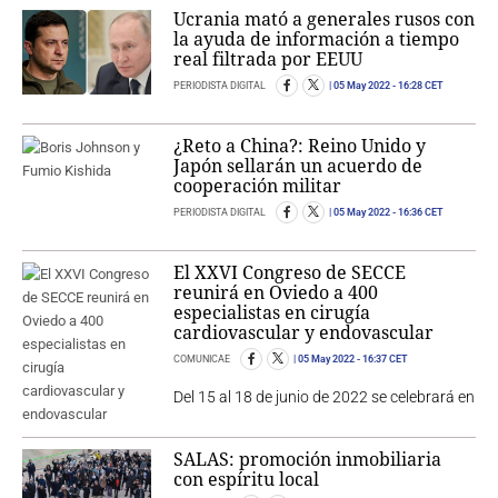
Ucrania mató a generales rusos con
la ayuda de información a tiempo
real filtrada por EEUU
PERIODISTA DIGITAL
05 May 2022
- 16:28 CET
¿Reto a China?: Reino Unido y
Japón sellarán un acuerdo de
cooperación militar
PERIODISTA DIGITAL
05 May 2022
- 16:36 CET
El XXVI Congreso de SECCE
reunirá en Oviedo a 400
especialistas en cirugía
cardiovascular y endovascular
COMUNICAE
05 May 2022
- 16:37 CET
Del 15 al 18 de junio de 2022 se celebrará en
SALAS: promoción inmobiliaria
con espíritu local