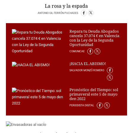
La rosa y la espada
CRIMEN Y CASTIGO
ANTONIO GIL-TERRÓN PUCHADES
MOTOR
RELIGION
Repara tu Deuda Abogados
TRAVELLERS
cancela 37.074 € en Valencia
EXPERTOS
con la Ley de la Segunda
Oportunidad
GASTRONOMÍA
COMUNICAE
SALUD
ESCAPARATE
¡HACIA EL ABISMO!
24X7
SALVADOR MONZÓ ROMERO
LA RETAGUARDIA
LA BURBUJA
Pronóstico del Tiempo: sol
primaveral este 5 de mayo
DIRECTORIOS
den 2022
LO ÚLTIMO
PERIODISTA DIGITAL
BLOGS
VÍDEOS
TEMAS