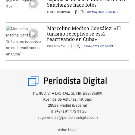
Sánchez se hace fotos
EURICO CAMPANO
05 May 2022
- 21:50 CET
Marcelino Medina González: «El
turismo receptivo se está
reactivando en Cuba»
PAUL MONZÓN
05 May 2022
- 23:36 CET
PERIODISTA DIGITAL, SL NIF B82785809
Avenida de Asturias, 49, bajo
28029 Madrid (España)
Tlf. (+34) ‎91 173 11 26
sugerencias@periodistadigital.com
Aviso Legal