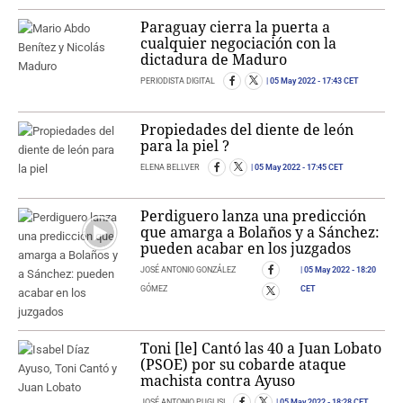
Paraguay cierra la puerta a
cualquier negociación con la
dictadura de Maduro
PERIODISTA DIGITAL
05 May 2022
- 17:43 CET
Propiedades del diente de león
para la piel ?
ELENA BELLVER
05 May 2022
- 17:45 CET
Perdiguero lanza una predicción
que amarga a Bolaños y a Sánchez:
pueden acabar en los juzgados
JOSÉ ANTONIO GONZÁLEZ
05 May 2022
- 18:20
GÓMEZ
CET
Toni [le] Cantó las 40 a Juan Lobato
(PSOE) por su cobarde ataque
machista contra Ayuso
JOSÉ ANTONIO PUGLISI
05 May 2022
- 18:28 CET