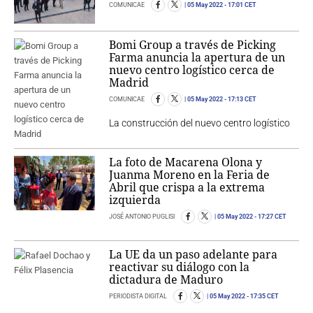
COMUNICAE
05 May 2022
- 17:01 CET
Bomi Group a través de Picking
Farma anuncia la apertura de un
nuevo centro logístico cerca de
Madrid
COMUNICAE
05 May 2022
- 17:13 CET
La construcción del nuevo centro logístico
La foto de Macarena Olona y
Juanma Moreno en la Feria de
Abril que crispa a la extrema
izquierda
JOSÉ ANTONIO PUGLISI
05 May 2022
- 17:27 CET
La UE da un paso adelante para
reactivar su diálogo con la
dictadura de Maduro
PERIODISTA DIGITAL
05 May 2022
- 17:35 CET