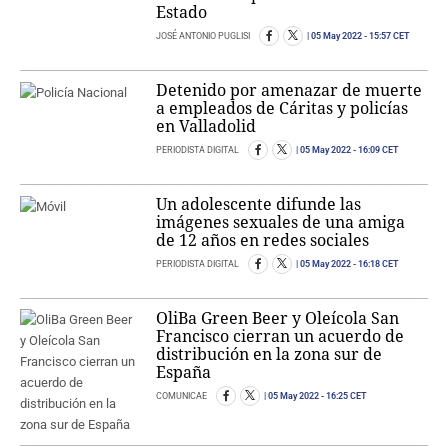
Estado
JOSÉ ANTONIO PUGLISI
05 May 2022
- 15:57 CET
Detenido por amenazar de muerte
a empleados de Cáritas y policías
en Valladolid
PERIODISTA DIGITAL
05 May 2022
- 16:09 CET
Un adolescente difunde las
imágenes sexuales de una amiga
de 12 años en redes sociales
PERIODISTA DIGITAL
05 May 2022
- 16:18 CET
OliBa Green Beer y Oleícola San
Francisco cierran un acuerdo de
distribución en la zona sur de
España
COMUNICAE
05 May 2022
- 16:25 CET