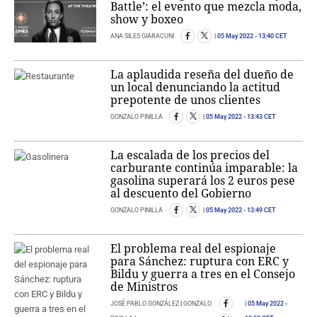
Battle’: el evento que mezcla moda,
show y boxeo
ANA SILES GIARACUNI
05 May 2022
- 13:40 CET
La aplaudida reseña del dueño de
un local denunciando la actitud
prepotente de unos clientes
GONZALO PINILLA
05 May 2022
- 13:43 CET
La escalada de los precios del
carburante continúa imparable: la
gasolina superará los 2 euros pese
al descuento del Gobierno
GONZALO PINILLA
05 May 2022
- 13:49 CET
El problema real del espionaje
para Sánchez: ruptura con ERC y
Bildu y guerra a tres en el Consejo
de Ministros
JOSÉ PABLO GONZÁLEZ
|
GONZALO
05 May 2022
-