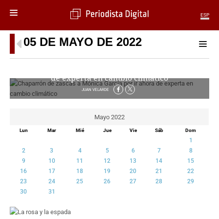
ESP
05 DE MAYO DE 2022
MENÚ
SECCIONES
Chaparrón de zascas a Mónica García por ir ahora
POLÍTICA
de experta en cambio climático
MUNDO
JUAN VELARDE
PERIODISMO
ECONOMÍA
Mayo 2022
DEPORTES
Lun
Mar
Mié
Jue
Vie
Sáb
Dom
CIENCIA
1
TECNOLOGÍA
2
3
4
5
6
7
8
CULTURA
9
10
11
12
13
14
15
16
17
18
19
20
21
22
TELEVISIÓN
23
24
25
26
27
28
29
GENTE
30
31
MAGAZINE
OTRAS WEBS