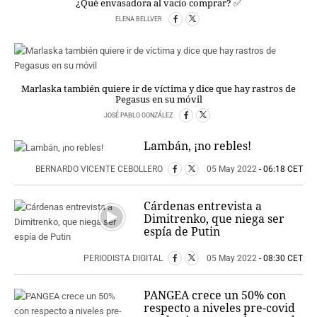
¿Qué envasadora al vacío comprar? ✅
PERSONAJES
ELENA BELLVER
ORGANISMOS
LUGARES
AUTORES
HEMEROTECA
Marlaska también quiere ir de víctima y dice que hay rastros de
Pegasus en su móvil
SERVICIOS
JOSÉ PABLO GONZÁLEZ
OFERTAS
Lambán, ¡no rebles!
CLUB PD
ENLACES
BERNARDO VICENTE CEBOLLERO
05 May 2022
- 06:18 CET
MEDIOS
MÁS SERVICIOS
Cárdenas entrevista a
Dimitrenko, que niega ser
espía de Putin
EDICIONES
AMÉRICA
PERIODISTA DIGITAL
05 May 2022
- 08:30 CET
ESPAÑA
PANGEA crece un 50% con
respecto a niveles pre-covid