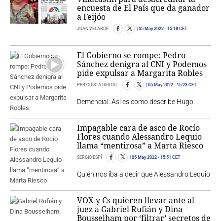
encuesta de El País que da ganador
a Feijóo
JUAN VELARDE
05 May 2022
- 15:18 CET
El Gobierno se rompe: Pedro
Sánchez denigra al CNI y Podemos
pide expulsar a Margarita Robles
PERIODISTA DIGITAL
05 May 2022
- 15:23 CET
Demencial. Así es como describe Hugo
Impagable cara de asco de Rocío
Flores cuando Alessandro Lequio
llama “mentirosa” a Marta Riesco
SERGIO ESPÍ
05 May 2022
- 15:51 CET
Quién nos iba a decir que Alessandro Lequio
VOX y Cs quieren llevar ante al
juez a Gabriel Rufián y Dina
Bousselham por ‘filtrar’ secretos de