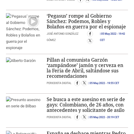
‘Pegasus’ rompe al Gobierno
Sánchez: Podemos, Robles y
Bolaños en guerra por el espionaje
JOSÉ ANTONIO GONZÁLEZ
05 May 2022
- 19:42
GÓMEZ
CET
Pillan al comunista Garzón
‘zampándose’ jamón y cerveza en
la Feria de Abril, saltándose sus
recomendaciones
PERIODISTA DIGITAL
05 May 2022
- 19:55 CET
Se busca a este asesino en serie de
gays: Colombiano, de 26 años, con
antecedentes y solicitante de asilo
PERIODISTA DIGITAL
05 May 2022
- 20:19 CET
España se deshace mientras Pedro