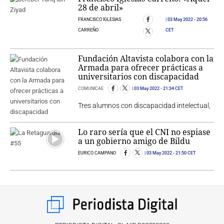
28 de abril»
FRANCISCO IGLESIAS
03 May 2022
- 20:56
CARREÑO
CET
Fundación Altavista colabora con la
Armada para ofrecer prácticas a
universitarios con discapacidad
COMUNICAE
03 May 2022
- 21:34 CET
Tres alumnos con discapacidad intelectual,
Lo raro sería que el CNI no espiase
a un gobierno amigo de Bildu
EURICO CAMPANO
03 May 2022
- 21:50 CET