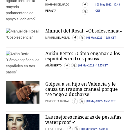
DOMINGO DELGADO
03 May 2022
- 15:43
PERALTA
CET
Manuel del Rosal: «Obsolescencia»
MANUEL DEL ROSAL
03 May 2022
- 15:48 CET
Anián Berto: «Cómo engañar a los
españoles en tres pasos»
ANIÁN BERTO
03 May 2022
- 15:55 CET
Golpea a su hijo en Valencia y le
causa un trauma craneal porque
“se negó a ducharse”
PERIODISTA DIGITAL
03 May 2022
- 15:56 CET
Las mejores máscaras de pestañas
waterproof ✔
ELENA BELLVER
03 May 2022
- 16:05 CET