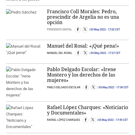
Francisco Coll Morales: Pedro,
prescindir de Argelia no es una
opción
PERIODISTA DIGITAL
03 May 2022
- 17:02 CET
Manuel del Rosal: «¡Qué pena!»
MANUEL DEL ROSAL
03 May 2022
- 17:27 CET
Pablo Delgado Escolar: «Irene
Montero y los derechos de las
mujeres»
PABLO DELGADO ESCOLAR
03 May 2022
- 17:30 CET
Rafael López Charques: «Noticiario
y Documentales»
RAFAEL LÓPEZ CHARQUES
03 May 2022
- 17:45 CET