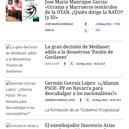
Jose María Manrique Garcia:
«Ucrania y Marruecos tentáculos
de la OTAN. ¿Quién dirige la NATO?
(y II)»
JOSE MARÍA MANRIQUE
03 May 2022
- 17:59
GARCIA
CET
La gran decisión de Mediaset:
adiós a la desastrosa ‘Pasión de
Gavilanes’
SERGIO ESPÍ
03 May 2022
- 18:02 CET
Germán Gorraiz Lopez: «¿Alianza
PSOE- PP en Navarra para
descabalgar a los nacionalistas?»
GERMÁN GORRAIZ LOPEZ
03 May 2022
- 18:05 CET
La formación de un “Gobierno Progresista”
El exembajador Inocencio Arias