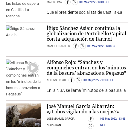
MARIO LIMA
03 May 2022
- 13:01 CET
Que el presidente socialista de Castilla-La
Íñigo Sánchez Asiaín continúa la
globalización de Portobello Capital
con la adquisición de Farmol
MANUEL TRUJILLO
03 May 2022
- 13:02 CET
Alfonso Rojo: “Sánchez y
compinches entran en los ‘minutos
de la basura’ abrazados a Pegasus”
ALFONSO ROJO
03 May 2022
- 13:41 CET
En la NBA se llama ‘minutos de la basura’ a
José Manuel García Albarrán:
«¿Lobos vigilando a las ovejas?»
JOSÉ MANUEL GARCÍA
03 May 2022
- 13:43
ALBARRÁN
CET