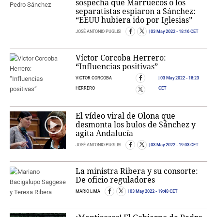
sospecha que Marruecos o los
separatistas espiaron a Sánchez:
“EEUU hubiera ido por Iglesias”
JOSÉ ANTONIO PUGLISI
03 May 2022
- 18:16 CET
Víctor Corcoba Herrero:
“Influencias positivas”
VICTOR CORCOBA
03 May 2022
- 18:23
HERRERO
CET
El vídeo viral de Olona que
desmonta los bulos de Sánchez y
agita Andalucía
JOSÉ ANTONIO PUGLISI
03 May 2022
- 19:03 CET
La ministra Ribera y su consorte:
De oficio reguladores
MARIO LIMA
03 May 2022
- 19:48 CET