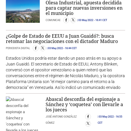
Olesa Industrial, apuesta decidida
para captar nuevas inversiones en
el municipio
COMUNICAE
03 May 2022
- 16:41 CET
¿Golpe de Estado de EEUU a Juan Guaidó?: busca
retomar las negociaciones con el dictador Maduro
PERIODISTA DIGITAL
03 May 2022
- 16:44 CET
Estados Unidos podría estar dando un paso atrás en su apoyo a
Juan Guaidó. El secretario de Estado de EEUU, Antony Blinken,
conversó con el opositor venezolano a quien reiteró que las
conversaciones entre el régimen de Nicolás Maduro, y la opositora
Plataforma Unitaria son “el mejor camino para el retorno a la
democracia” en Venezuela. Así lo indicó un comunicado enviado
Abascal desconfía del espionaje a
Sánchez y ‘coquetea’ con llevarle a
los jueces
JOSÉ ANTONIO GONZÁLEZ
03 May 2022
- 16:55
GÓMEZ
CET