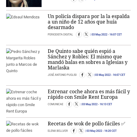
Un policía dispara por la la espalda
a un niño de 12 años que huía
desarmado
PERIODISTA DIGITAL
03 May 2022
- 16:07 CET
De Quinto sabe quién espió a
Sánchez y Robles: El mismo que
mandó balas en sobres a Iglesias y
Marlaska
JOSÉ ANTONIO PUGLISI
03 May 2022
- 16:07 CET
Estrenar coche ahora es más fácil y
rápido con Smile Rent Europa
COMUNICAE
03 May 2022
- 16:13 CET
Recetas de wok de pollo fáciles ✅
ELENA BELLVER
03 May 2022
- 16:20 CET