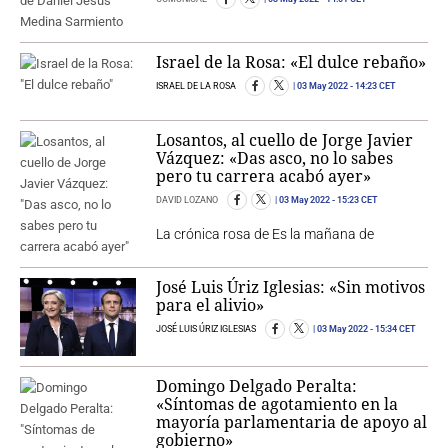
Israel de la Rosa: «El dulce rebaño»
ISRAEL DE LA ROSA
03 May 2022
- 14:23 CET
Losantos, al cuello de Jorge Javier
Vázquez: «Das asco, no lo sabes
pero tu carrera acabó ayer»
DAVID LOZANO
03 May 2022
- 15:23 CET
La crónica rosa de Es la mañana de
José Luis Úriz Iglesias: «Sin motivos
para el alivio»
JOSÉ LUIS ÚRIZ IGLESIAS
03 May 2022
- 15:34 CET
Domingo Delgado Peralta:
«Síntomas de agotamiento en la
mayoría parlamentaria de apoyo al
gobierno»