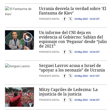
Ucrania desvela la verdad sobre ‘El
Fantasma de Kiev’
PERIODISTA DIGITAL
03 May 2022
- 16:23 CET
Un informe del CNI deja en
evidencia al Gobierno: Sabían del
espionaje con ‘Pegasus’ desde “julio
de 2021”
PERIODISTA DIGITAL
03 May 2022
- 16:24 CET
Serguei Lavrov acusa a Israel de
“apoyar a los neonazis” de Ucrania
PERIODISTA DIGITAL
03 May 2022
- 16:31 CET
Mitzy Capriles de Ledezma: La
injusticia de la justicia
PERIODISTA DIGITAL
03 May 2022
- 16:36 CET