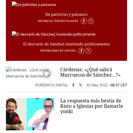
PERSONAJES
ORGANISMOS
De patriotas y paisanos
LUGARES
ANTONIO GIL-TERRÓN PUCHADES
AUTORES
HEMEROTECA
El desvarío de Sánchez muriendo políticamente
SERVICIOS
ANTONIO SÁNCHEZ CERVERA
OFERTAS
CLUB PD
Cárdenas: «¿Qué sabrá
ENLACES
Marruecos de Sánchez…?»
MEDIOS
MÁS SERVICIOS
PERIODISTA DIGITAL
03 May 2022
- 08:57 CET
EDICIONES
La respuesta más bestia de
Risto a Iglesias por llamarle
AMÉRICA
yonki
ESPAÑA