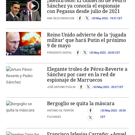
¡Mentirosos! El Gobierno de Pedro
Sánchez ya conocía el espionaje
con Pegasus desde julio de 2021
ANA SILES GIARACUNI
03 May 2022
- 19:51 CET
Reino Unido advierte de la ‘jugada
militar’ que hará Putin el próximo
9 de mayo
PERIODISTA DIGITAL
03 May 2022
- 20:03 CET
Elegante troleo de Pérez-Reverte a
Sánchez por caer en la red de
espionaje de Marruecos
JOSÉ ANTONIO PUGLISI
03 May 2022
- 20:27 CET
Bergoglio se quita la máscara
ANTONIO GIL-TERRÓN
03 May 2022
- 20:30
PUCHADES
CET
Francisco Iglesias Carreño: «Aquel