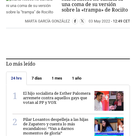
una coma de su versión
sobre la «trampa» de Rociíto
MARTA GARCÍA GONZÁLEZ
03 May 2022
- 12:49 CET
Lo más leído
24 hrs
7 días
1 mes
1 año
El hijo socialista de Esther Palomera
arremete contra aquellos gays que
votan al PP y VOX
Pilar Losantos despelleja a las hijas
de Zapatero y cuenta lo más
escandaloso: “Van a darnos
momentos de gloria”