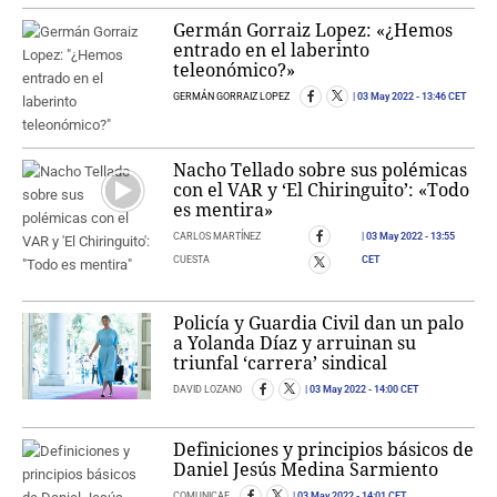
Germán Gorraiz Lopez: «¿Hemos
entrado en el laberinto
teleonómico?»
GERMÁN GORRAIZ LOPEZ
03 May 2022
- 13:46 CET
Nacho Tellado sobre sus polémicas
con el VAR y ‘El Chiringuito’: «Todo
es mentira»
CARLOS MARTÍNEZ
03 May 2022
- 13:55
CUESTA
CET
Policía y Guardia Civil dan un palo
a Yolanda Díaz y arruinan su
triunfal ‘carrera’ sindical
DAVID LOZANO
03 May 2022
- 14:00 CET
Definiciones y principios básicos de
Daniel Jesús Medina Sarmiento
COMUNICAE
03 May 2022
- 14:01 CET