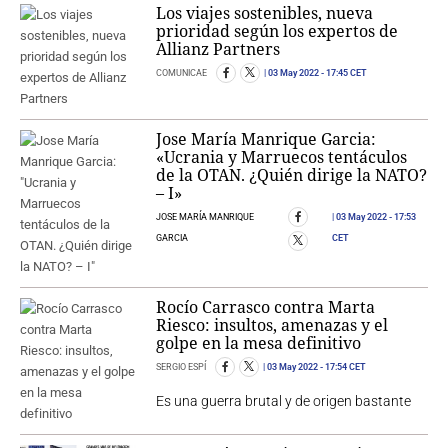
Los viajes sostenibles, nueva
prioridad según los expertos de
Allianz Partners
COMUNICAE
03 May 2022
- 17:45 CET
Jose María Manrique Garcia:
«Ucrania y Marruecos tentáculos
de la OTAN. ¿Quién dirige la NATO?
– I»
JOSE MARÍA MANRIQUE
03 May 2022
- 17:53
GARCIA
CET
Rocío Carrasco contra Marta
Riesco: insultos, amenazas y el
golpe en la mesa definitivo
SERGIO ESPÍ
03 May 2022
- 17:54 CET
Es una guerra brutal y de origen bastante