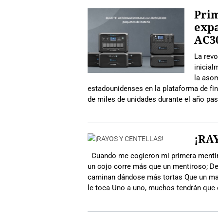
Prim
exp
AC3
La revo
inicial
la asom
estadounidenses en la plataforma de fi
de miles de unidades durante el año pa
¡RA
Cuando me cogieron mi primera mentira,
un cojo corre más que un mentiroso; De
caminan dándose más tortas Que un male
le toca Uno a uno, muchos tendrán que 