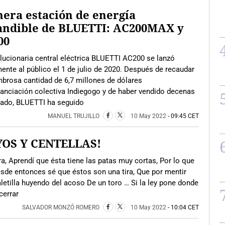
era estación de energía
andible de BLUETTI: AC200MAX y
00
lucionaria central eléctrica BLUETTI AC200 se lanzó
mente al público el 1 de julio de 2020. Después de recaudar
brosa cantidad de 6,7 millones de dólares
nanciación colectiva Indiegogo y de haber vendido decenas
sado, BLUETTI ha seguido
MANUEL TRUJILLO
10 May 2022
- 09:45 CET
YOS Y CENTELLAS!
 Aprendí que ésta tiene las patas muy cortas, Por lo que
sde entonces sé que éstos son una tira, Que por mentir
tilla huyendo del acoso De un toro … Si la ley pone donde
cerrar
SALVADOR MONZÓ ROMERO
10 May 2022
- 10:04 CET