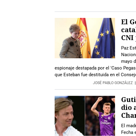
El G
cata
CNI 
Paz Est
Naciona
mayo de
espionaje destapada por el 'Caso Pegasus
que Esteban fue destituida en el Consej
JOSÉ PABLO GONZÁLEZ
Guti
dio 
Cha
El mad
Fecha e