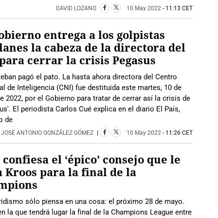
DAVID LOZANO
10 May 2022
- 11:13 CET
obierno entrega a los golpistas
lanes la cabeza de la directora del
para cerrar la crisis Pegasus
eban pagó el pato. La hasta ahora directora del Centro
l de Inteligencia (CNI) fue destituida este martes, 10 de
 2022, por el Gobierno para tratar de cerrar así la crisis de
'. El periodista Carlos Cué explica en el diario El País,
o de
|
JOSÉ ANTONIO GONZÁLEZ GÓMEZ
|
10 May 2022
- 11:26 CET
 confiesa el ‘épico’ consejo que le
a Kroos para la final de la
mpions
ridismo sólo piensa en una cosa: el próximo 28 de mayo.
n la que tendrá lugar la final de la Champions League entre