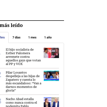
más leído
 hrs
7 días
1 mes
1 año
El hijo socialista de
Esther Palomera
arremete contra
aquellos gays que votan
al PP y VOX
Pilar Losantos
despelleja a las hijas de
Zapatero y cuenta lo
más escandaloso: “Van a
darnos momentos de
gloria”
Nacho Abad estalla
como nunca contra el
podemita Pablo