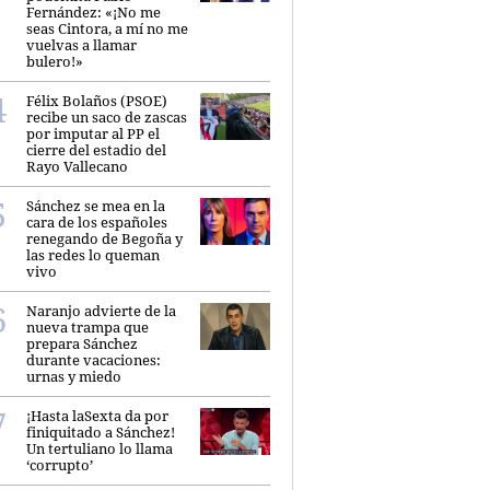
Fernández: «¡No me
seas Cintora, a mí no me
vuelvas a llamar
bulero!»
Félix Bolaños (PSOE)
recibe un saco de zascas
por imputar al PP el
cierre del estadio del
Rayo Vallecano
Sánchez se mea en la
cara de los españoles
renegando de Begoña y
las redes lo queman
vivo
Naranjo advierte de la
nueva trampa que
prepara Sánchez
durante vacaciones:
urnas y miedo
¡Hasta laSexta da por
finiquitado a Sánchez!
Un tertuliano lo llama
‘corrupto’