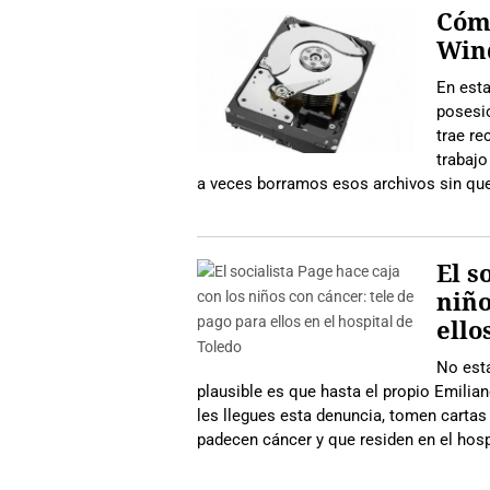
Cóm
Win
En esta
posesio
trae re
trabajo
a veces borramos esos archivos sin que
El s
niño
ello
No está
plausible es que hasta el propio Emilia
les llegues esta denuncia, tomen cartas 
padecen cáncer y que residen en el hos