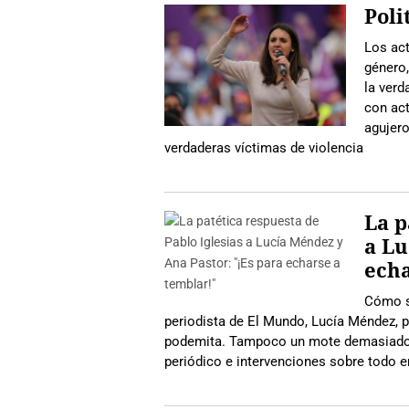
Poli
Los ac
género,
la verd
con ac
agujero
verdaderas víctimas de violencia
La p
a Lu
echa
Cómo s
periodista de El Mundo, Lucía Méndez, p
podemita. Tampoco un mote demasiado e
periódico e intervenciones sobre todo en