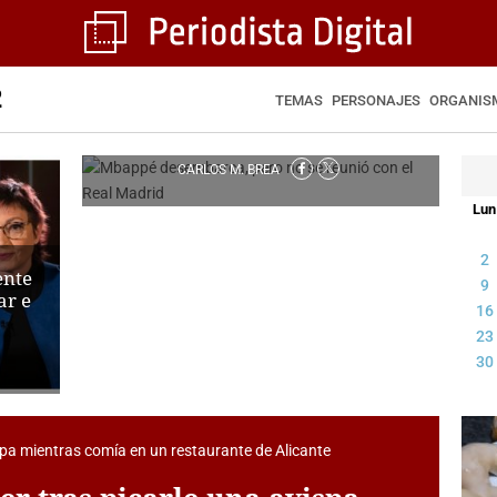
2
TEMAS
PERSONAJES
ORGANIS
Mbappé desembarca, pero no se
reunió con el Real Madrid
CARLOS M. BREA
Lun
2
ente
9
ar e
16
23
30
r tras picarle una avispa