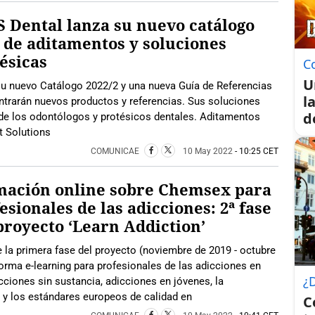
 Dental lanza su nuevo catálogo
 de aditamentos y soluciones
ésicas
C
U
su nuevo Catálogo 2022/2 y una nueva Guía de Referencias
l
ntrarán nuevos productos y referencias. Sus soluciones
d
jo de los odontólogos y protésicos dentales. Aditamentos
t Solutions
COMUNICAE
10 May 2022
- 10:25 CET
mación online sobre Chemsex para
esionales de las adicciones: 2ª fase
proyecto ‘Learn Addiction’
 la primera fase del proyecto (noviembre de 2019 - octubre
forma e-learning para profesionales de las adicciones en
¿
cciones sin sustancia, adicciones en jóvenes, la
 y los estándares europeos de calidad en
C